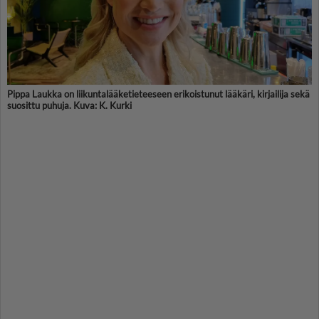
Pippa Laukka on liikunta­lääke­tieteeseen erikoistunut ­lääkäri, kirjailija sekä
suosittu puhuja. Kuva: K. Kurki