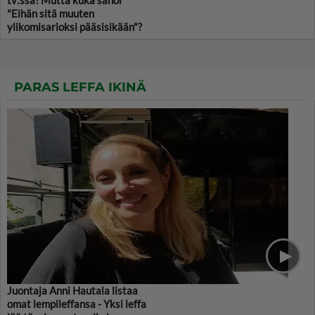
tv:ssä! Mutta kuka sanoi
"Eihän sitä muuten
ylikomisarioksi pääsisikään"?
PARAS LEFFA IKINÄ
Juontaja Anni Hautala listaa
omat lempileffansa - Yksi leffa