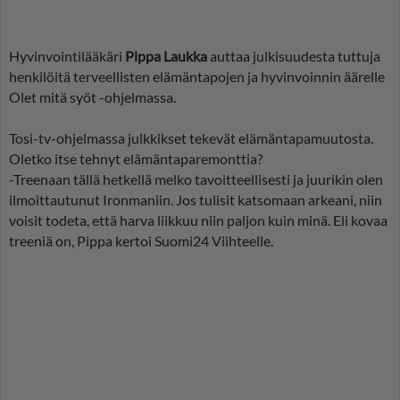
Hyvinvointilääkäri
Pippa Laukka
auttaa julkisuudesta tuttuja
henkilöitä terveellisten elämäntapojen ja hyvinvoinnin äärelle
Olet mitä syöt -ohjelmassa.
Tosi-tv-ohjelmassa julkkikset tekevät elämäntapamuutosta.
Oletko itse tehnyt elämäntaparemonttia?
-Treenaan tällä hetkellä melko tavoitteellisesti ja juurikin olen
ilmoittautunut Ironmaniin. Jos tulisit katsomaan arkeani, niin
voisit todeta, että harva liikkuu niin paljon kuin minä. Eli kovaa
treeniä on, Pippa kertoi Suomi24 Viihteelle.