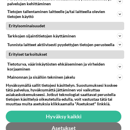
palvelujen kehittäminen
Tietojen tallentaminen laitteelle ja/tai laitteella olevien
tietojen käyttö
Erityisominaisuudet
Tarkkojen sijaintitietojen käyttäminen
Tunnista laitteet aktiivisesti pyydettyjen tietojen perusteella
Erityiset tarkoitukset
Tietoturva, väärinkäytösten ehkäiseminen ja virheiden
korjaaminen
Mainonnan ja sisällön tekninen jakelu
Hyväksymällä sallit tietojesi käsittelyn. Suostumuksesi koskee
tätä palvelua, hyväksymättä jättäminen voi vaikuttaa
asiakaskokemukseesi. Jotkut teknologiat saattavat perustella
tietojen käsittelyä oikeutetulla edulla, voit vastustaa tätä tai
muuttaa muita asetuksia klikkaamalla "Asetukset" linkkiä.
Hyväksy kaikki
LUETUIMMAT
Asetukset