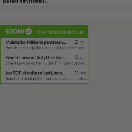
jää täysin mysteeriksi...