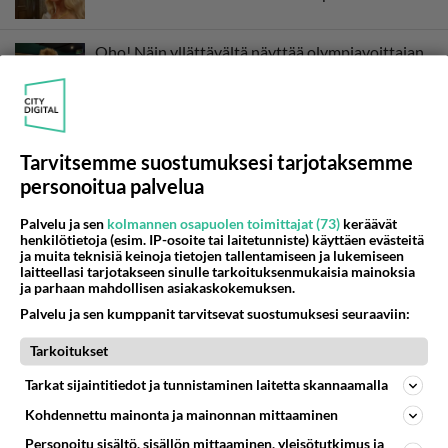
Oho! Näin yllättävältä näyttää olympiavoittajan
ruokapöytä! Toni Nieminen Olet mitä syöt -
ohjelmassa
Tarvitsemme suostumuksesi tarjotaksemme
personoitua palvelua
Palvelu ja sen
kolmannen osapuolen toimittajat (73)
keräävät
henkilötietoja (esim. IP-osoite tai laitetunniste) käyttäen evästeitä
ja muita teknisiä keinoja tietojen tallentamiseen ja lukemiseen
laitteellasi tarjotakseen sinulle tarkoituksenmukaisia mainoksia
ja parhaan mahdollisen asiakaskokemuksen.
Palvelu ja sen kumppanit tarvitsevat suostumuksesi seuraaviin:
Tarkoitukset
Tarkat sijaintitiedot ja tunnistaminen laitetta skannaamalla
Kohdennettu mainonta ja mainonnan mittaaminen
Personoitu sisältö, sisällön mittaaminen, yleisötutkimus ja