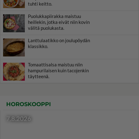
tuhti keitto.
Puolukkapiirakka maistuu
heillekin, jotka eivät niin kovin
välitä puolukasta.
Lanttulaatikko on joulupöydän
klassikko.
Tomaattisalsa maistuu niin
hampurilaisen kuin tacojenkin
täytteenä.
HOROSKOOPPI
7.8.2026