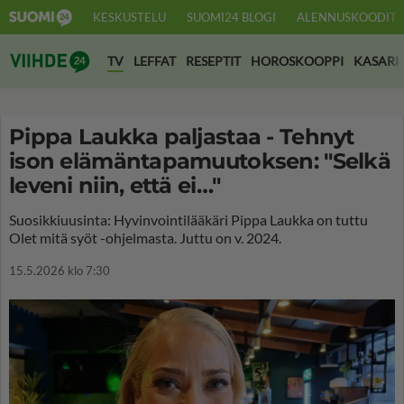
KESKUSTELU
SUOMI24 BLOGI
ALENNUSKOODIT
Suomi24 Viihde
TV
LEFFAT
RESEPTIT
HOROSKOOPPI
KASARI
Pippa Laukka paljastaa - Tehnyt
ison elämäntapamuutoksen: "Selkä
leveni niin, että ei…"
Suosikkiuusinta: Hyvinvointilääkäri Pippa Laukka on tuttu
Olet mitä syöt -ohjelmasta. Juttu on v. 2024.
15.5.2026 klo 7:30