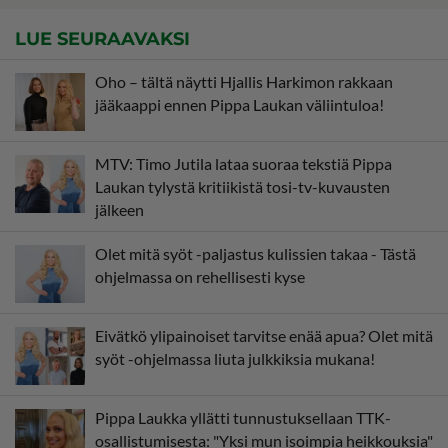
LUE SEURAAVAKSI
Oho – tältä näytti Hjallis Harkimon rakkaan
jääkaappi ennen Pippa Laukan väliintuloa!
MTV: Timo Jutila lataa suoraa tekstiä Pippa
Laukan tylystä kritiikistä tosi-tv-kuvausten
jälkeen
Olet mitä syöt -paljastus kulissien takaa - Tästä
ohjelmassa on rehellisesti kyse
Eivätkö ylipainoiset tarvitse enää apua? Olet mitä
syöt -ohjelmassa liuta julkkiksia mukana!
Pippa Laukka yllätti tunnustuksellaan TTK-
osallistumisesta: "Yksi mun isoimpia heikkouksia"