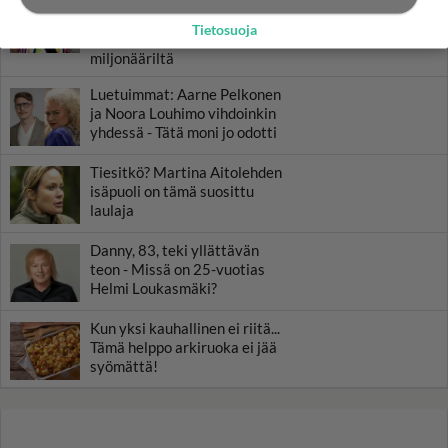
Muistatko? Kädestä suuhun
elävä Satu sai jättimäisen
Tietosuoja
rahasalkun Henry-
miljonääriltä
Luetuimmat: Aarne Pelkonen
ja Noora Louhimo vihdoinkin
yhdessä - Tätä moni jo odotti
Tiesitkö? Martina Aitolehden
isäpuoli on tämä suosittu
laulaja
Danny, 83, teki yllättävän
teon - Missä on 25-vuotias
Helmi Loukasmäki?
Kun yksi kauhallinen ei riitä...
Tämä helppo arkiruoka ei jää
syömättä!