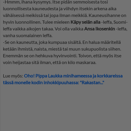
-Hmmm, ihana kysymys. Itse pidän semmoisesta tosi
luonnollisesta kauneudesta ja viihdyn itsekin arkena aika
vähäisessä meikissä tai jopa ilman meikkiä. Kauneusihanne on
hyvin luonnollinen. Tulee mieleen
Käpy selän alla
-leffa, Suomi-
leffa vaikka aikojen takaa. Voi olla vaikka
Ansa Ikosenkin
-leffa,
vanha suomalainen leffa.
-Se on kauneutta, joka kumpuaa sisältä. En halua määritellä
ketään ihmistä, naista, miestä tai muun sukupuolista siihen.
Enemmän se on hehkuva hyvinvointi. Toivon, että myös itse
voin heijastaa sitä ilman, että on kilo maskaraa.
Lue myös:
Oho! Pippa Laukka minihameessa ja korkkareissa
tässä monelle kodin inhokkipuuhassa: "Rakastan..."