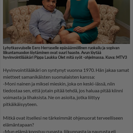
Lyhytkasvuiselle Eero Herraselle epäsäännöllinen ruokailu ja sopivan
liikuntamuodon löytäminen ovat suuri haaste. Avun löytää
hyvinvointilääkäri Pippa Laukka Olet mitä syöt -ohjelmassa. Kuva: MTV3
Hyvinvointilääkäri on syntynyt vuonna 1970. Hän jakaa samat
mietteet samanikäisten suomalaisten kanssa:
-Moni nainen ja miksei mieskin, joka on keski-iässä, niin
tiedostaa sen, että jotain pitää tehdä, jos haluaa pitää kiinni
voimasta ja lihaksista. Ne on asioita, jotka liittyy
pitkäikäisyyteen.
Mitkä ovat itsellesi ne tärkeimmät ohjenuorat terveelliseen
elämäntapaan?
-Mun elämä koostuu ruoasta, liikunnasta ja naurusta eli