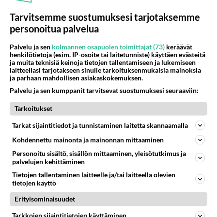
Helmi Loukasmäki?
Tarvitsemme suostumuksesi tarjotaksemme
Kun yksi kauhallinen ei riitä...
personoitua palvelua
Tämä helppo arkiruoka ei jää
syömättä!
Palvelu ja sen
kolmannen osapuolen toimittajat (73)
keräävät
henkilötietoja (esim. IP-osoite tai laitetunniste) käyttäen evästeitä
ja muita teknisiä keinoja tietojen tallentamiseen ja lukemiseen
laitteellasi tarjotakseen sinulle tarkoituksenmukaisia mainoksia
ja parhaan mahdollisen asiakaskokemuksen.
Palvelu ja sen kumppanit tarvitsevat suostumuksesi seuraaviin:
Tarkoitukset
Tarkat sijaintitiedot ja tunnistaminen laitetta skannaamalla
Kohdennettu mainonta ja mainonnan mittaaminen
Personoitu sisältö, sisällön mittaaminen, yleisötutkimus ja
palvelujen kehittäminen
Tietojen tallentaminen laitteelle ja/tai laitteella olevien
tietojen käyttö
Erityisominaisuudet
Tarkkojen sijaintitietojen käyttäminen