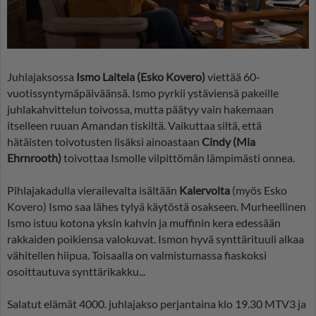
Juhlajaksossa
Ismo Laitela (Esko Kovero)
viettää 60-
vuotissyntymäpäiväänsä. Ismo pyrkii ystäviensä pakeille
juhlakahvittelun toivossa, mutta päätyy vain hakemaan
itselleen ruuan Amandan tiskiltä. Vaikuttaa siltä, että
hätäisten toivotusten lisäksi ainoastaan
Cindy (Mia
Ehrnrooth)
toivottaa Ismolle vilpittömän lämpimästi onnea.
Pihlajakadulla vierailevalta isältään
Kalervolta
(myös Esko
Kovero) Ismo saa lähes tylyä käytöstä osakseen. Murheellinen
Ismo istuu kotona yksin kahvin ja muffinin kera edessään
rakkaiden poikiensa valokuvat. Ismon hyvä synttärituuli alkaa
vähitellen hiipua. Toisaalla on valmistumassa fiaskoksi
osoittautuva synttärikakku...
Salatut elämät 4000. juhlajakso perjantaina klo 19.30 MTV3 ja