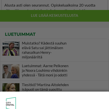
LUETUIMMAT
Muistatko? Kädestä suuhun
elävä Satu sai jättimäisen
rahasalkun Henry-
miljonääriltä
Luetuimmat: Aarne Pelkonen
ja Noora Louhimo vihdoinkin
yhdessä - Tätä moni jo odotti
Tiesitkö? Martina Aitolehden
isäpuoli on tämä suosittu
laulaja
Danny, 83, teki yllättävän
teon - Missä on 25-vuotias