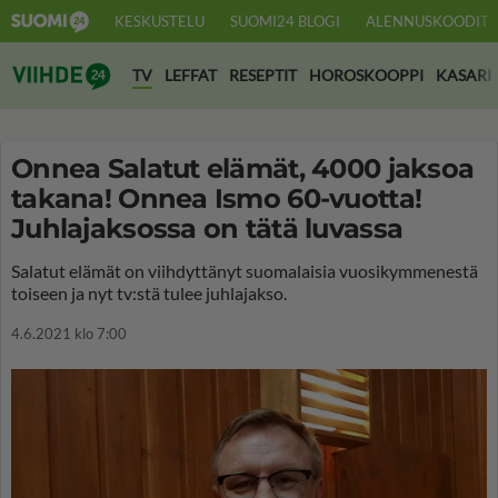
KESKUSTELU
SUOMI24 BLOGI
ALENNUSKOODIT
Suomi24 Viihde
TV
LEFFAT
RESEPTIT
HOROSKOOPPI
KASARI
Onnea Salatut elämät, 4000 jaksoa
takana! Onnea Ismo 60-vuotta!
Juhlajaksossa on tätä luvassa
Salatut elämät on viihdyttänyt suomalaisia vuosikymmenestä
toiseen ja nyt tv:stä tulee juhlajakso.
4.6.2021 klo 7:00