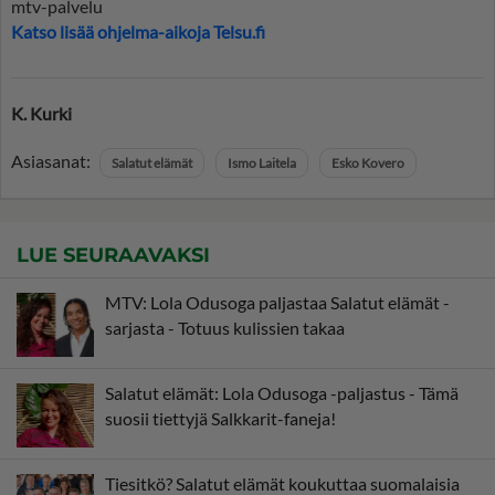
mtv-palvelu
Katso lisää ohjelma-aikoja Telsu.fi
K. Kurki
Asiasanat:
Salatut elämät
Ismo Laitela
Esko Kovero
LUE SEURAAVAKSI
MTV: Lola Odusoga paljastaa Salatut elämät -
sarjasta - Totuus kulissien takaa
Salatut elämät: Lola Odusoga -paljastus - Tämä
suosii tiettyjä Salkkarit-faneja!
Tiesitkö? Salatut elämät koukuttaa suomalaisia