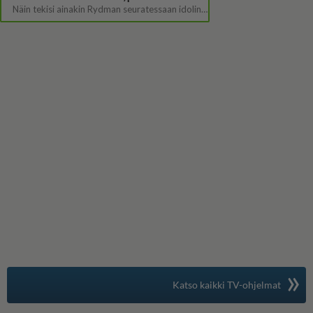
»
Suomen suosituin
Katso kaikki TV-ohjelmat
TV-opas