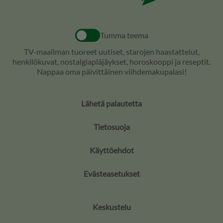
Tumma teema
TV-maailman tuoreet uutiset, starojen haastattelut,
henkilökuvat, nostalgiapläjäykset, horoskooppi ja reseptit.
Nappaa oma päivittäinen viihdemakupalasi!
Lähetä palautetta
Tietosuoja
Käyttöehdot
Evästeasetukset
Keskustelu