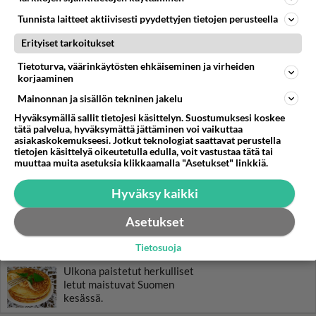
Tunnista laitteet aktiivisesti pyydettyjen tietojen perusteella
RESEPTIT
Erityiset tarkoitukset
Kukkakaalikeitto saa
rakennetta ja makua
Tietoturva, väärinkäytösten ehkäiseminen ja virheiden
sulatejuustosta.
korjaaminen
Mainonnan ja sisällön tekninen jakelu
Valkosipuliperunat on monelle
Hyväksymällä sallit tietojesi käsittelyn. Suostumuksesi koskee
meistä paras juhlaruoan
tätä palvelua, hyväksymättä jättäminen voi vaikuttaa
lisäke.
asiakaskokemukseesi. Jotkut teknologiat saattavat perustella
tietojen käsittelyä oikeutetulla edulla, voit vastustaa tätä tai
Mehevä avocadokeitto on
muuttaa muita asetuksia klikkaamalla "Asetukset" linkkiä.
helppo tehdä itse.
Hyväksy kaikki
Mansikkarahkakakku on
Asetukset
kesän raikkain kakku!
Tietosuoja
Ulkona paistetut herkulliset
letut maistuvat Suomen
kesässä.