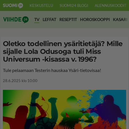
KESKUSTELU
SUOMI24 BLOGI
ALENNUSKOODIT
Suomi24 Viihde
TV
LEFFAT
RESEPTIT
HOROSKOOPPI
KASARI
Oletko todellinen ysäritietäjä? Mille
sijalle Lola Odusoga tuli Miss
Universum -kisassa v. 1996?
Tule pelaamaan Testerin hauskaa Ysäri-tietovisaa!
28.6.2025 klo 10:00