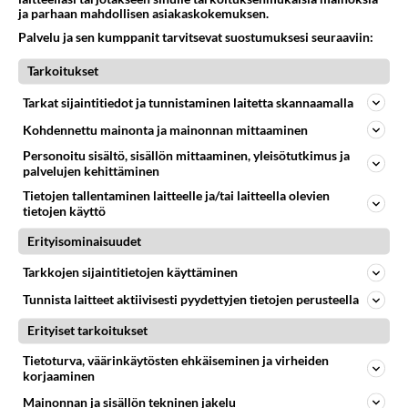
ja parhaan mahdollisen asiakaskokemuksen.
Palvelu ja sen kumppanit tarvitsevat suostumuksesi seuraaviin:
Tarkoitukset
Tarkat sijaintitiedot ja tunnistaminen laitetta skannaamalla
RESEPTIT
Kohdennettu mainonta ja mainonnan mittaaminen
Personoitu sisältö, sisällön mittaaminen, yleisötutkimus ja
Punajuurilaatikko mehevöityy
palvelujen kehittäminen
homejuustolla.
Tietojen tallentaminen laitteelle ja/tai laitteella olevien
tietojen käyttö
Spaghetti bolognese -
Erityisominaisuudet
klassikkoruoka Italiasta.
Mammia mia, mikä herkku!
Tarkkojen sijaintitietojen käyttäminen
Tunnista laitteet aktiivisesti pyydettyjen tietojen perusteella
Juustosarvet on rauhallisten
aamujen aamupala. Tai
Erityiset tarkoitukset
pyöräytä sarvet iltapalaksi.
Maku on aina nam!
Tietoturva, väärinkäytösten ehkäiseminen ja virheiden
korjaaminen
Pekonispagetti on
Mainonnan ja sisällön tekninen jakelu
suomalainen versio pasta