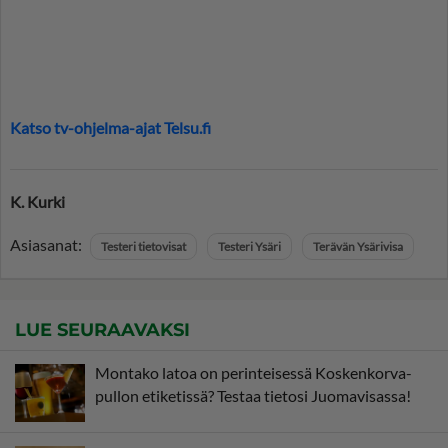
Katso tv-ohjelma-ajat Telsu.fi
K. Kurki
Asiasanat:
Testeri tietovisat
Testeri Ysäri
Terävän Ysärivisa
LUE SEURAAVAKSI
Montako latoa on perinteisessä Koskenkorva-
pullon etiketissä? Testaa tietosi Juomavisassa!