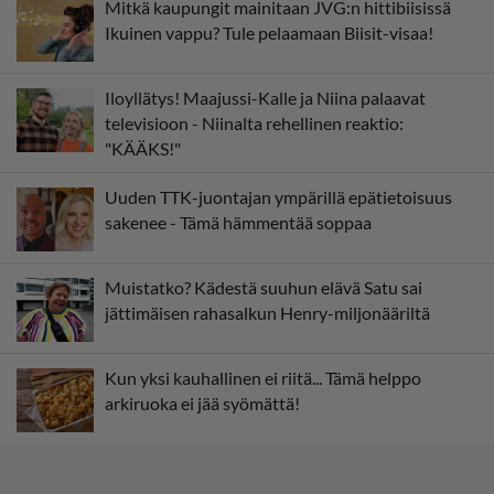
Mitkä kaupungit mainitaan JVG:n hittibiisissä
Ikuinen vappu? Tule pelaamaan Biisit-visaa!
Iloyllätys! Maajussi-Kalle ja Niina palaavat
televisioon - Niinalta rehellinen reaktio:
"KÄÄKS!"
Uuden TTK-juontajan ympärillä epätietoisuus
sakenee - Tämä hämmentää soppaa
Muistatko? Kädestä suuhun elävä Satu sai
jättimäisen rahasalkun Henry-miljonääriltä
Kun yksi kauhallinen ei riitä... Tämä helppo
arkiruoka ei jää syömättä!