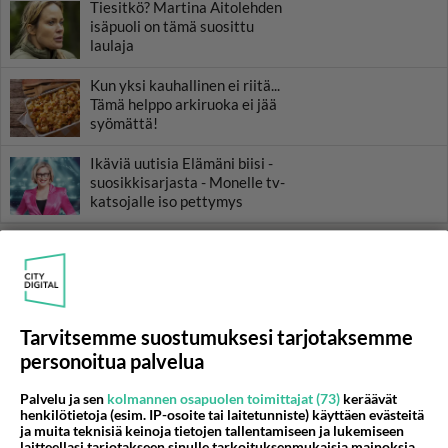
Tiesitkö? Martina Aitolehden
isäpuoli on tämä suosittu
laulaja
Kun yksi kauhallinen ei riitä...
Tämä helppo arkiruoka ei jää
syömättä!
Ikäviä uutisia Elämäni biisi -
suosikkisarjasta - Monelle tv-
katsojalle iso pettymys
Tarvitsemme suostumuksesi tarjotaksemme
personoitua palvelua
Palvelu ja sen
kolmannen osapuolen toimittajat (73)
keräävät
henkilötietoja (esim. IP-osoite tai laitetunniste) käyttäen evästeitä
ja muita teknisiä keinoja tietojen tallentamiseen ja lukemiseen
laitteellasi tarjotakseen sinulle tarkoituksenmukaisia mainoksia