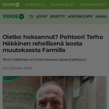
KESKUSTELU
SUOMI24 BLOGI
ALENNUSKOODIT
Suomi24 Viihde
TV
LEFFAT
RESEPTIT
HOROSKOOPPI
KASARI
Oletko hoksannut? Pehtoori Terho
Häkkinen rehellisenä isosta
muutoksesta Farmilla
Terho Häkkinen on Farmi Suomen jämerä pehtoori.
16.5.2026 klo 10:00