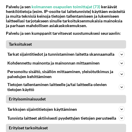
rahasalkun Henry-
Palvelu ja sen
kolmannen osapuolen toimittajat (73)
keräävät
miljonääriltä
henkilötietoja (esim. IP-osoite tai laitetunniste) käyttäen evästeitä
ja muita teknisiä keinoja tietojen tallentamiseen ja lukemiseen
laitteellasi tarjotakseen sinulle tarkoituksenmukaisia mainoksia
Luetuimmat: Aarne Pelkonen
ja parhaan mahdollisen asiakaskokemuksen.
ja Noora Louhimo vihdoinkin
yhdessä - Tätä moni jo odotti
Palvelu ja sen kumppanit tarvitsevat suostumuksesi seuraaviin:
Tarkoitukset
Tiesitkö? Martina Aitolehden
isäpuoli on tämä suosittu
Tarkat sijaintitiedot ja tunnistaminen laitetta skannaamalla
laulaja
Kohdennettu mainonta ja mainonnan mittaaminen
Kun yksi kauhallinen ei riitä...
Personoitu sisältö, sisällön mittaaminen, yleisötutkimus ja
Tämä helppo arkiruoka ei jää
palvelujen kehittäminen
syömättä!
Tietojen tallentaminen laitteelle ja/tai laitteella olevien
tietojen käyttö
Ikäviä uutisia Elämäni biisi -
suosikkisarjasta - Monelle tv-
Erityisominaisuudet
katsojalle iso pettymys
Tarkkojen sijaintitietojen käyttäminen
Tunnista laitteet aktiivisesti pyydettyjen tietojen perusteella
Erityiset tarkoitukset