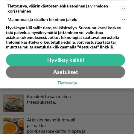
Tietoturva, väärinkäytösten ehkäiseminen ja virheiden
korjaaminen
Mainonnan ja sisällön tekninen jakelu
Hyväksymällä sallit tietojesi käsittelyn. Suostumuksesi koskee
tätä palvelua, hyväksymättä jättäminen voi vaikuttaa
asiakaskokemukseesi. Jotkut teknologiat saattavat perustella
tietojen käsittelyä oikeutetulla edulla, voit vastustaa tätä tai
muuttaa muita asetuksia klikkaamalla "Asetukset" linkkiä.
Hyväksy kaikki
Asetukset
Tietosuoja
RESEPTIT
Kanakeitto saa makua
freesauksesta.
Arjen lounashetkiin sopii
pirtsakka
porkkanasosekeitto. Nopea ja