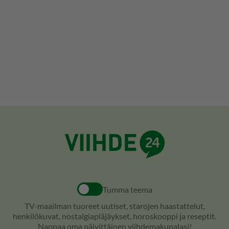
Tumma teema
TV-maailman tuoreet uutiset, starojen haastattelut,
henkilökuvat, nostalgiapläjäykset, horoskooppi ja reseptit.
Nappaa oma päivittäinen viihdemakupalasi!