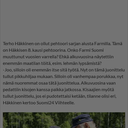
Terho Häkkinen on ollut pehtoori sarjan alusta Farmilla. Tämä
on Häkkisen 8. kausi pehtoorina. Onko Farmi Suomi
muuttunut vuosien varrella? Ehkä alkuvuosina näytettiin
enemmän maatilan töitä, esim. lehmän lypsämistä?
-Joo, silloin oli enemmän itse sitä työtä. Nyt on tämä juonittelu
tullut pikkuhiljaa mukaan. Silloin oli vanhempaa porukkaa, nyt
nämä nuoremmat osaa tätä juonittelua. Alkuvuosina vaan
pedattiin kisojen kanssa paikka jatkossa. Kisaajien myötä
tullut juonittelu, jos ei pudotettaisi ketään, tilanne olisi eri,
Häkkinen kertoo Suomi24 Viihteelle.