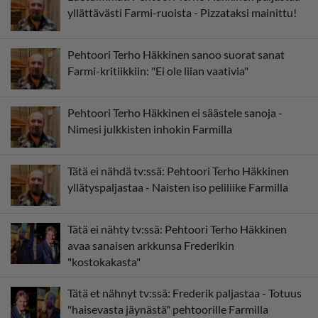
yllättävästi Farmi-ruoista - Pizzataksi mainittu!
Pehtoori Terho Häkkinen sanoo suorat sanat
Farmi-kritiikkiin: "Ei ole liian vaativia"
Pehtoori Terho Häkkinen ei säästele sanoja -
Nimesi julkkisten inhokin Farmilla
Tätä ei nähdä tv:ssä: Pehtoori Terho Häkkinen
yllätyspaljastaa - Naisten iso peliliike Farmilla
Tätä ei nähty tv:ssä: Pehtoori Terho Häkkinen
avaa sanaisen arkkunsa Frederikin
"kostokakasta"
Tätä et nähnyt tv:ssä: Frederik paljastaa - Totuus
"haisevasta jäynästä" pehtoorille Farmilla