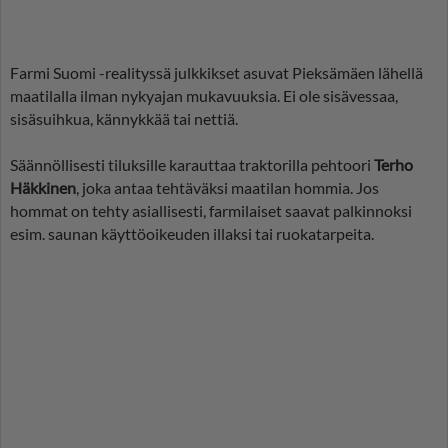
Farmi Suomi -realityssä julkkikset asuvat Pieksämäen lähellä
maatilalla ilman nykyajan mukavuuksia. Ei ole sisävessaa,
sisäsuihkua, kännykkää tai nettiä.
Säännöllisesti tiluksille karauttaa traktorilla pehtoori
Terho
Häkkinen
, joka antaa tehtäväksi maatilan hommia. Jos
hommat on tehty asiallisesti, farmilaiset saavat palkinnoksi
esim. saunan käyttöoikeuden illaksi tai ruokatarpeita.