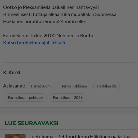
Ootko jo Pieksämäellä paikallinen nähtävyys?
-Ihmeellisesti tuttuja alkaa tulla muuallakin Suomessa,
Häkkinen hörähtää Suomi24 Viihteelle.
Farmi Suomi to klo 20.00 Nelonen ja Ruutu
Katso tv-ohjelma-ajat Telsu.fi
K. Kurki
Asiasanat:
Farmi Suomi
Terho Häkkinen
Häkkilän tila
Farmi Suomi pehtoori
Farmi Suomi 2026
LUE SEURAAVAKSI
Luetuimmat: Pehtoori Terho Häkkinen paljastaa