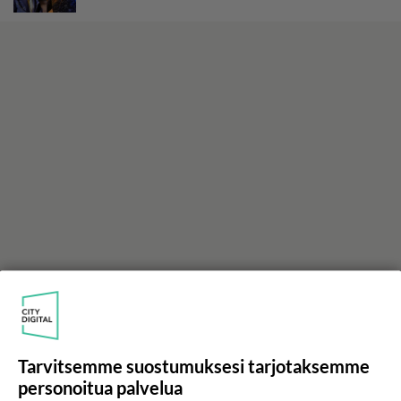
LUETUIMMAT
Tarvitsemme suostumuksesi tarjotaksemme
Muistatko? Kädestä suuhun
personoitua palvelua
elävä Satu sai jättimäisen