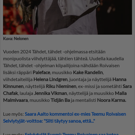
Kuva: Nelonen
Vuoden 2024 Tähdet, tähdet -ohjelmassa etsitään
monipuolista viihdyttäjää, tähtien tähteä. Uudella kaudella
Tähdet, tähdet -ohjelman kilpailijoina nähdään Roivaisen
lisäksi räppäri
Paleface
, muusikko
Kake Randelin
,
viihdetaiteilija
Helena Lindgren
, juontaja ja näyttelijä
Hanna
Kinnunen
, näyttelijä
Riku Nieminen
, ex-missi ja sometähti
Sara
Chafak
, laulaja
Jennika Vikman
, näyttelijä ja muusikko
Malla
Malmivaara
, muusikko
Tidjân Ba
ja mentalisti
Noora Karma.
Lue myös:
Saara Aalto kommentoi ex-mies Teemu Roivaisen
Selviytyjät-voittoa: "Silti täytyy sanoa, että..."
Lue myös:
Selviytyjät Suomi: Teemu Roivainen saa kotoa