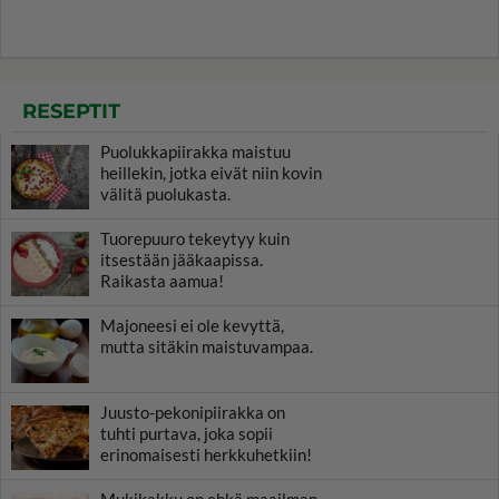
RESEPTIT
Puolukkapiirakka maistuu
heillekin, jotka eivät niin kovin
välitä puolukasta.
Tuorepuuro tekeytyy kuin
itsestään jääkaapissa.
Raikasta aamua!
Majoneesi ei ole kevyttä,
mutta sitäkin maistuvampaa.
Juusto-pekonipiirakka on
tuhti purtava, joka sopii
erinomaisesti herkkuhetkiin!
Mukikakku on ehkä maailman