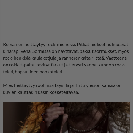
Roivainen heittäytyy rock-mieheksi. Pitkät hiukset hulmuavat
kiharapilvenä. Sormissa on näyttävät, paksut sormukset, myös
rock-henkisiä kaulaketjuja ja rannerenkaita riittää. Vaatteena
on rokki t-paita, revityt farkut ja tietysti vanha, kunnon rock-
takki, hapsullinen nahkatakki.
Mies heittäytyy rooliinsa täysillä ja flirtti yleisön kanssa on
kuvien kauttakin käsin kosketeltavaa.