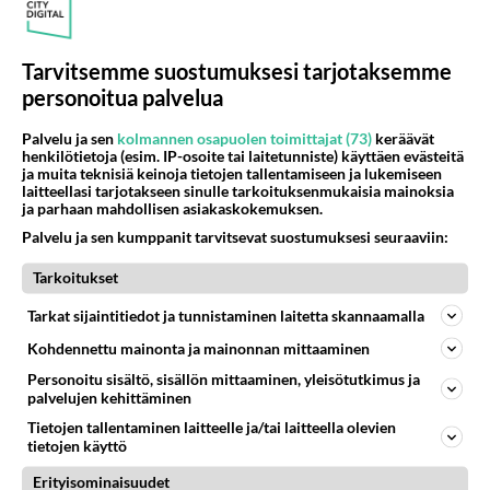
Tarvitsemme suostumuksesi tarjotaksemme
personoitua palvelua
Palvelu ja sen
kolmannen osapuolen toimittajat (73)
keräävät
henkilötietoja (esim. IP-osoite tai laitetunniste) käyttäen evästeitä
ja muita teknisiä keinoja tietojen tallentamiseen ja lukemiseen
laitteellasi tarjotakseen sinulle tarkoituksenmukaisia mainoksia
ja parhaan mahdollisen asiakaskokemuksen.
Palvelu ja sen kumppanit tarvitsevat suostumuksesi seuraaviin:
Tarkoitukset
Tarkat sijaintitiedot ja tunnistaminen laitetta skannaamalla
Kohdennettu mainonta ja mainonnan mittaaminen
Personoitu sisältö, sisällön mittaaminen, yleisötutkimus ja
palvelujen kehittäminen
Tietojen tallentaminen laitteelle ja/tai laitteella olevien
tietojen käyttö
Erityisominaisuudet