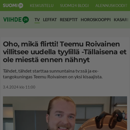
KESKUSTELU
SUOMI24 BLOGI
ALENNUSKOODIT
Suomi24 Viihde
TV
LEFFAT
RESEPTIT
HOROSKOOPPI
KASARI
Oho, mikä flirtti! Teemu Roivainen
villitsee uudella tyylillä -Tällaisena et
ole miestä ennen nähnyt
Tähdet, tähdet starttaa sunnuntaina tv:ssä ja ex-
tangokuningas Teemu Roivainen on yksi kisaajista.
3.4.2024 klo 11:00