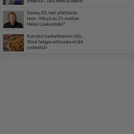
yhdessä - Tätä moni jo odotti
Danny, 83, teki yllättävän
teon - Missä on 25-vuotias
Helmi Loukasmäki?
Kun yksi kauhallinen ei riitä...
Tämä helppo arkiruoka ei jää
syömättä!