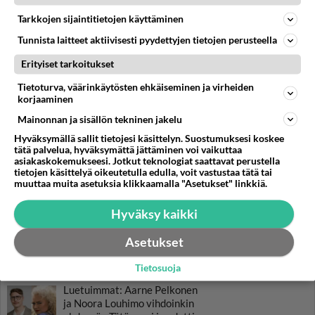
Tarkkojen sijaintitietojen käyttäminen
Tunnista laitteet aktiivisesti pyydettyjen tietojen perusteella
Erityiset tarkoitukset
Tietoturva, väärinkäytösten ehkäiseminen ja virheiden
korjaaminen
Mainonnan ja sisällön tekninen jakelu
Hyväksymällä sallit tietojesi käsittelyn. Suostumuksesi koskee
LUETUIMMAT
tätä palvelua, hyväksymättä jättäminen voi vaikuttaa
asiakaskokemukseesi. Jotkut teknologiat saattavat perustella
Muistatko? Kädestä suuhun
tietojen käsittelyä oikeutetulla edulla, voit vastustaa tätä tai
elävä Satu sai jättimäisen
muuttaa muita asetuksia klikkaamalla "Asetukset" linkkiä.
rahasalkun Henry-
miljonääriltä
Hyväksy kaikki
Tiesitkö? Martina Aitolehden
Asetukset
isäpuoli on tämä suosittu
laulaja
Tietosuoja
Luetuimmat: Aarne Pelkonen
ja Noora Louhimo vihdoinkin