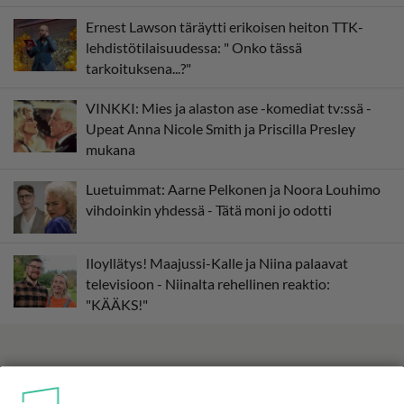
Ernest Lawson täräytti erikoisen heiton TTK-
lehdistötilaisuudessa: " Onko tässä
tarkoituksena...?"
VINKKI: Mies ja alaston ase -komediat tv:ssä -
Upeat Anna Nicole Smith ja Priscilla Presley
mukana
Luetuimmat: Aarne Pelkonen ja Noora Louhimo
vihdoinkin yhdessä - Tätä moni jo odotti
Iloyllätys! Maajussi-Kalle ja Niina palaavat
televisioon - Niinalta rehellinen reaktio:
"KÄÄKS!"