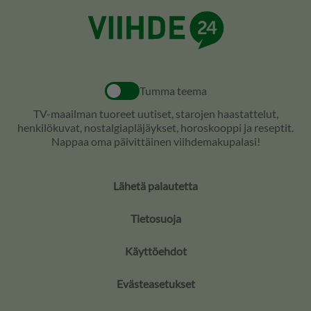
Tumma teema
TV-maailman tuoreet uutiset, starojen haastattelut,
henkilökuvat, nostalgiapläjäykset, horoskooppi ja reseptit.
Nappaa oma päivittäinen viihdemakupalasi!
Lähetä palautetta
Tietosuoja
Käyttöehdot
Evästeasetukset