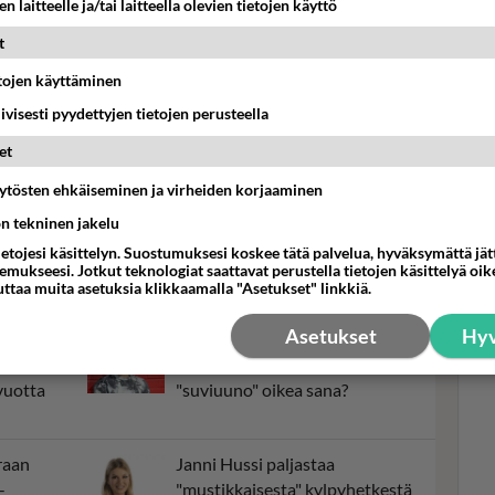
n laitteelle ja/tai laitteella olevien tietojen käyttö
ivät Nelosella ja Livillä
t
etojen käyttäminen
Mui
iivisesti pyydettyjen tietojen perusteella
sar
olk
et
val
äytösten ehkäiseminen ja virheiden korjaaminen
Janni Hussi
ön tekninen jakelu
ietojesi käsittelyn. Suostumuksesi koskee tätä palvelua, hyväksymättä jä
mukseesi. Jotkut teknologiat saattavat perustella tietojen käsittelyä oike
uttaa muita asetuksia klikkaamalla "Asetukset" linkkiä.
Asetukset
Hyv
ee
Christoffer Strandberg yllättää
kseen
kesäaamuisin - Onko
vuotta
"suviuuno" oikea sana?
raan
Janni Hussi paljastaa
-
"mustikkaisesta" kylpyhetkestä