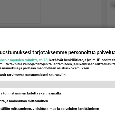
7
 violetti toppi ja hiukset terhakalla poninhännällä.
en. Tämä kiusoitteleva video ja viesti on varmaankin
Val
oel Harkimolle
.
hor
uostumuksesi tarjotaksemme personoitua palvelu
an ja julkkisnaiset hehkuttavat:
nen osapuolen toimittajat (73)
keräävät henkilötietoja (esim. IP-osoite ta
K
tunnilta vammoitta!,
Sara Chafak
kirjoittaa sydän-
 muita teknisiä keinoja tietojen tallentamiseen ja lukemiseen laitteellasi t
a mainoksia ja parhaan mahdollisen asiakaskokemuksen.
anit tarvitsevat suostumuksesi seuraaviin:
n jälkeen osaa päättää, et juosta, kävellä, pomppia vai
ittää.
aa.
n v.2000 spinning-showt Porissa, milloin yökerhoissa,
t ja tunnistaminen laitetta skannaamalla
alkaa yli sarvien, liikettä yli satulan ja molemmin puolin
ta ja mainonnan mittaaminen
llä. HUH! Saatiin varmaan spinning-kato aikaiseksi, kun
sisällön mittaaminen, yleisötutkimus ja palvelujen kehittäminen
atiaa,
Rita Niemi-Manninen
herää muistelemaan.