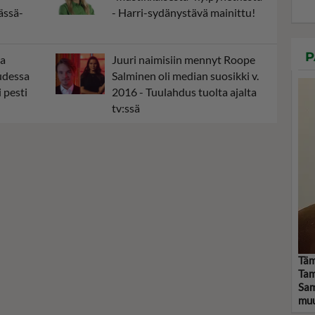
ässä-
- Harri-sydänystävä mainittu!
P
aa
Juuri naimisiin mennyt Roope
uudessa
Salminen oli median suosikki v.
 pesti
2016 - Tuulahdus tuolta ajalta
tv:ssä
Täm
Tam
Sam
muu