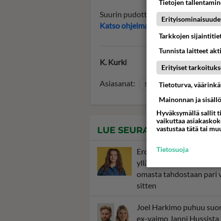
Tietojen tallentamine
Suurin pudottaja Suomi uusinnat pyör
Erityisominaisuude
Katso ohjelma-ajat Telsu.fi
Tarkkojen sijaintiti
Tunnista laitteet akt
K. Kurki
Erityiset tarkoituks
Asiasanat:
Tietoturva, väärink
Suurin Pudottaja Suomi
Mainonnan ja sisäll
Hyväksymällä sallit t
vaikuttaa asiakaskoke
vastustaa tätä tai mu
LUE SEURAAVAKSI
Tietosuoja
Eronnut Janni Hussi tek
yllätyspaluun - Jätti taa
omasta tahdostaan pari 
sitten
Joel Harkimo puhuu suo
ex-vaimo Janni Hussista 