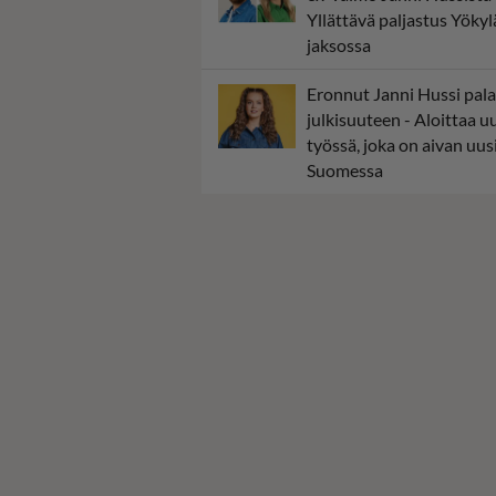
Yllättävä paljastus Yökyl
jaksossa
Eronnut Janni Hussi pal
julkisuuteen - Aloittaa 
työssä, joka on aivan uusi
Suomessa