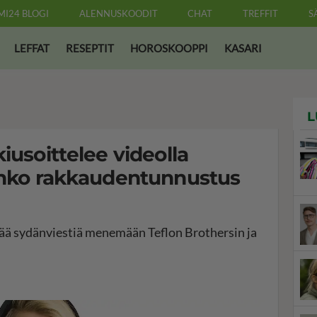
MI24 BLOGI
ALENNUSKOODIT
CHAT
TREFFIT
S
LEFFAT
RESEPTIT
HOROSKOOPPI
KASARI
L
iusoittelee videolla
 Onko rakkaudentunnustus
ää sydänviestiä menemään Teflon Brothersin ja