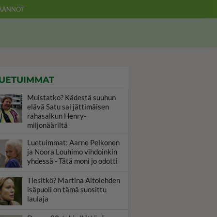
ÄÄNNÖT
UETUIMMAT
Muistatko? Kädestä suuhun
elävä Satu sai jättimäisen
rahasalkun Henry-
miljonääriltä
Luetuimmat: Aarne Pelkonen
ja Noora Louhimo vihdoinkin
yhdessä - Tätä moni jo odotti
Tiesitkö? Martina Aitolehden
isäpuoli on tämä suosittu
laulaja