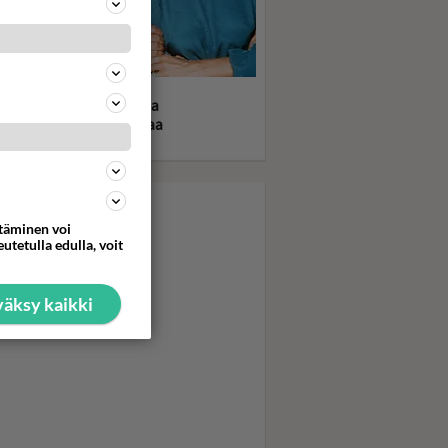
statko? Dynastia tv-
jassa kauneus, rikkaus ja
atoppaukset olivat kovaa
uuttaa
ttäminen voi
utetulla edulla, voit
äksy kaikki