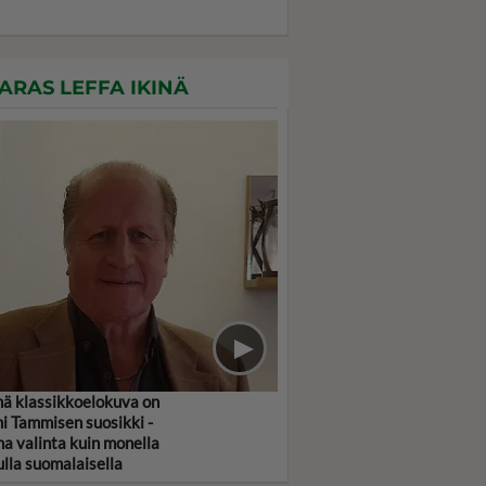
ARAS LEFFA IKINÄ
ä klassikkoelokuva on
i Tammisen suosikki -
a valinta kuin monella
lla suomalaisella