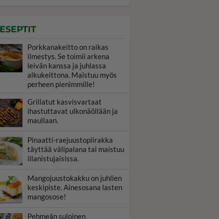
ESEPTIT
Porkkanakeitto on raikas
ilmestys. Se toimii arkena
leivän kanssa ja juhlassa
alkukeittona. Maistuu myös
perheen pienimmille!
Grillatut kasvisvartaat
ihastuttavat ulkonäöllään ja
maullaan.
Pinaatti-raejuustopiirakka
täyttää välipalana tai maistuu
illanistujaisissa.
Mangojuustokakku on juhlien
keskipiste. Ainesosana lasten
mangosose!
Pehmeän suloinen