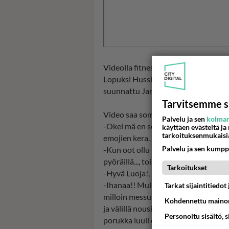
Videolla fitness-Hussilla on päällään
Lopuksi Hussi tekee käsillään sydäm
suunnattu Janni Hussin rakkaalle,
J
Tarvitsemme s
Video saa someseuraajat riemastuma
Palvelu ja sen
kolman
-Okei mä en selviäis tältä spinning 
käyttäen evästeitä ja
tarkoituksenmukaisi
emojien kera.
Palvelu ja sen kumpp
-Kun oot ollu karanteenissa, etkä se
pyöräillä..., toimittaja
Ina Mikkola
he
Tarkoitukset
-Hyvä Luoja!,
Hanna Sumari
peukutt
-Ihanaa!! Mulla tulee mieleen meidä
Tarkat sijaintitiedo
milloin messuilla pantteritrikoissa. J
Kohdennettu mainon
ja välillä nousin käsille sarvien pää
Personoitu sisältö, 
porukka luuli että spinning on akrob