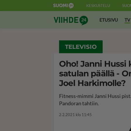
KESKUSTELU
SUO
Suomi24 Viihde
ETUSIVU
TV
TELEVISIO
Oho! Janni Hussi k
satulan päällä -
Joel Harkimolle?
Fitness-mimmi Janni Hussi pist
Pandoran tahtiin.
2.2.2021 klo 11:45