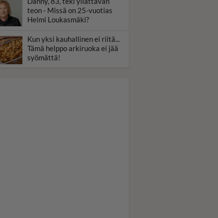
Danny, 83, teki yllättävän
teon - Missä on 25-vuotias
Helmi Loukasmäki?
Kun yksi kauhallinen ei riitä...
Tämä helppo arkiruoka ei jää
syömättä!