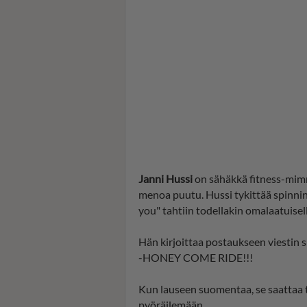
Janni Hussi
on sähäkkä fitness-mimm
menoa puutu. Hussi tykittää spinn
you" tahtiin todellakin omalaatuisella
Hän kirjoittaa postaukseen viestin s
-HONEY COME RIDE!!!
Kun lauseen suomentaa, se saattaa ta
pyöräilemään...