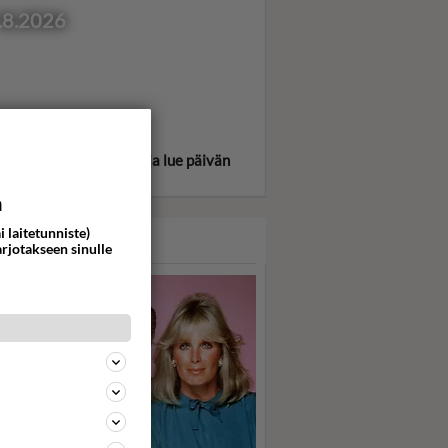
.8.2026
itse oma tähtimerkkisi ja lue päivän
oskooppi!
a
i laitetunniste)
ASARI
arjotakseen sinulle