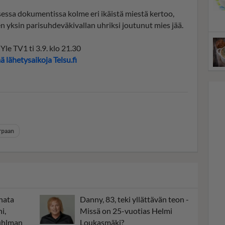
ssa dokumentissa kolme eri ikäistä miestä kertoo,
en yksin parisuhdeväkivallan uhriksi joutunut mies jää.
Yle TV1 ti 3.9. klo 21.30
 lähetysaikoja Telsu.fi
urpaan
nata
Danny, 83, teki yllättävän teon -
i,
Missä on 25-vuotias Helmi
Kuhlman
Loukasmäki?