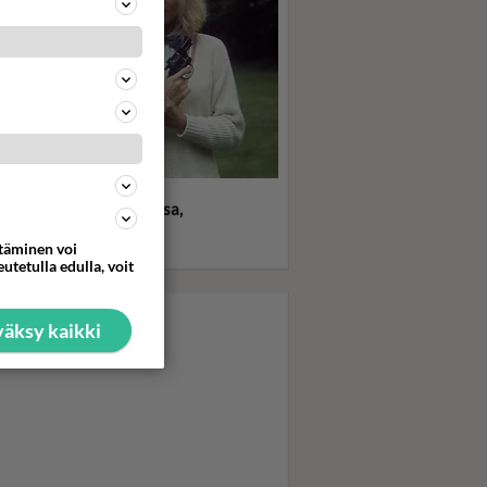
statko? Dempsey ja
epeace - Sähköä ilmassa,
 letkeä jenkki tapasi
ttäminen voi
luokkaisen britin
utetulla edulla, voit
äksy kaikki