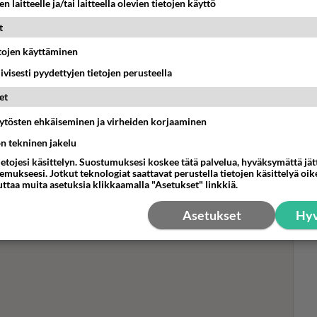
n laitteelle ja/tai laitteella olevien tietojen käyttö
t
etojen käyttäminen
iivisesti pyydettyjen tietojen perusteella
et
äytösten ehkäiseminen ja virheiden korjaaminen
Mui
Mak
ön tekninen jakelu
kun
ietojesi käsittelyn. Suostumuksesi koskee tätä palvelua, hyväksymättä jä
ylä
mukseesi. Jotkut teknologiat saattavat perustella tietojen käsittelyä oike
uttaa muita asetuksia klikkaamalla "Asetukset" linkkiä.
Asetukset
Hyv