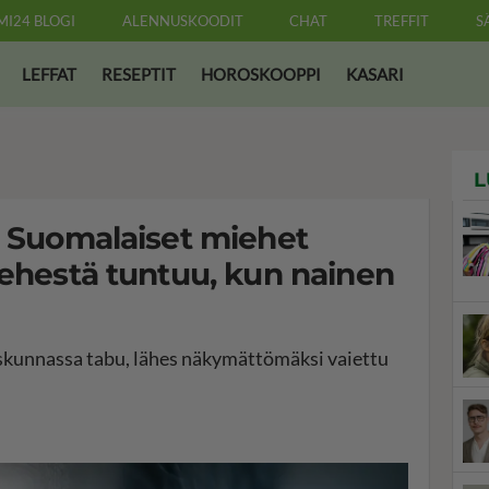
MI24 BLOGI
ALENNUSKOODIT
CHAT
TREFFIT
S
LEFFAT
RESEPTIT
HOROSKOOPPI
KASARI
L
- Suomalaiset miehet
iehestä tuntuu, kun nainen
skunnassa tabu, lähes näkymättömäksi vaiettu