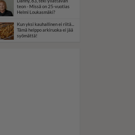
Danny, 83, teki yllättävän
teon - Missä on 25-vuotias
Helmi Loukasmäki?
Kun yksi kauhallinen ei riitä...
Tämä helppo arkiruoka ei jää
syömättä!