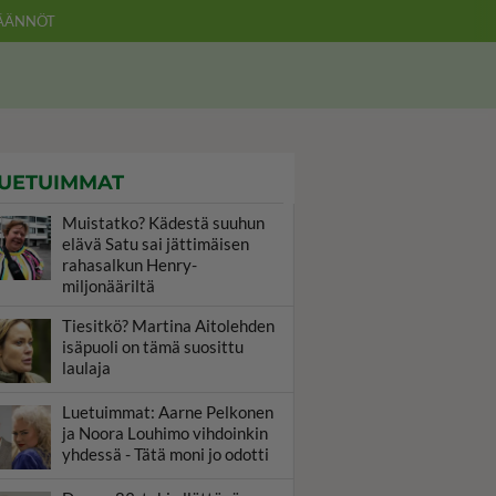
ÄÄNNÖT
UETUIMMAT
Muistatko? Kädestä suuhun
elävä Satu sai jättimäisen
rahasalkun Henry-
miljonääriltä
Tiesitkö? Martina Aitolehden
isäpuoli on tämä suosittu
laulaja
Luetuimmat: Aarne Pelkonen
ja Noora Louhimo vihdoinkin
yhdessä - Tätä moni jo odotti