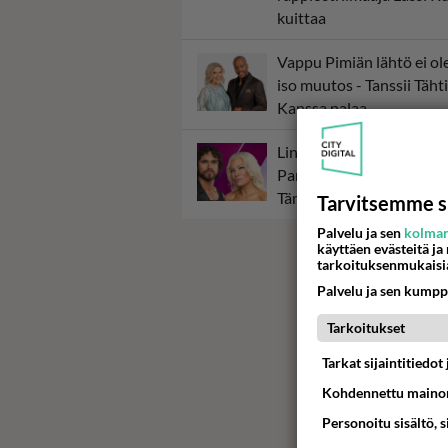
kuittaa
Vappu Pimiän lähtö ei ol
iso muutos - Tanssii Täht
Kanssa palaa
Linda Lampenius ja Pete
Parkkonen yllättävät yhd
Tämä ei jätä kylmäksi...
Tarvitsemme s
Palvelu ja sen
kolman
käyttäen evästeitä ja
tarkoituksenmukaisi
Palvelu ja sen kumpp
Tarkoitukset
Tarkat sijaintitiedo
Kohdennettu mainon
Personoitu sisältö, 