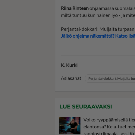
Riina Rinteen
ohjaamassa suomalaise
miltä tuntuu kun nainen lyö - ja mit
Perjantai-dokkari: Muijalta turpaan 
Jäikö ohjelma näkemättä? Katso lisää
K. Kurki
Asiasanat:
Perjantai-dokkari: Muijalta t
LUE SEURAAVAKSI
Voiko ryyppäämisellä tie
elantonsa? Kela-tuet men
rappiostriimaaja Lassi 