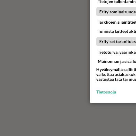
Tietojen tallentamine
Erityisominaisuude
Tarkkojen sijaintiti
Tunnista laitteet akt
Erityiset tarkoituks
Tietoturva, väärink
Mainonnan ja sisäll
Hyväksymällä sallit t
vaikuttaa asiakaskoke
vastustaa tätä tai mu
Tietosuoja