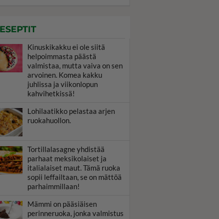
ESEPTIT
Kinuskikakku ei ole siitä
helpoimmasta päästä
valmistaa, mutta vaiva on sen
arvoinen. Komea kakku
juhlissa ja viikonlopun
kahvihetkissä!
Lohilaatikko pelastaa arjen
ruokahuollon.
Tortillalasagne yhdistää
parhaat meksikolaiset ja
italialaiset maut. Tämä ruoka
sopii leffailtaan, se on mättöä
parhaimmillaan!
Mämmi on pääsiäisen
perinneruoka, jonka valmistus