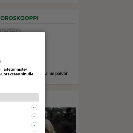
OROSKOOPPI
.8.2026
a
i laitetunniste)
itse oma tähtimerkkisi ja lue päivän
arjotakseen sinulle
oskooppi!
ASARI