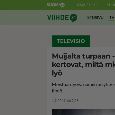
KESKUSTELU
SUO
Suomi24 Viihde
ETUSIVU
TV
TELEVISIO
Muijalta turpaan 
kertovat, miltä m
lyö
Miestään lyövä nainen on yhtei
ilmiö.
1.9.2019 klo 7:05