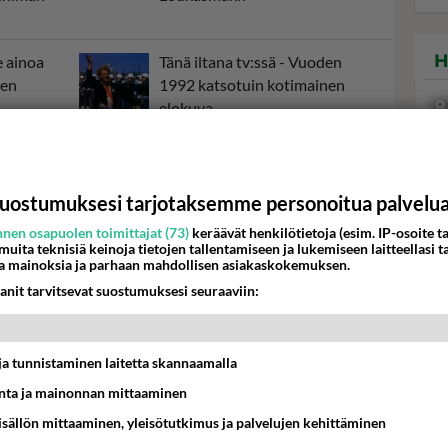
H
e ainoa
Tänä iltana tv:ssä - Vuoden
ien
1992 katsotuin kotimainen
8
elokuva
Mika Myllylä kuoli yksin omassa
essä -
kodissaan - Millainen mies oli
palvottu urheilusankari?
uostumuksesi tarjotaksemme personoitua palvelu
nen osapuolen toimittajat (73)
keräävät henkilötietoja (esim. IP-osoite ta
Val
 muita teknisiä keinoja tietojen tallentamiseen ja lukemiseen laitteellasi t
a mainoksia ja parhaan mahdollisen asiakaskokemuksen.
hor
anit tarvitsevat suostumuksesi seuraaviin:
K
t ja tunnistaminen laitetta skannaamalla
ta ja mainonnan mittaaminen
sisällön mittaaminen, yleisötutkimus ja palvelujen kehittäminen