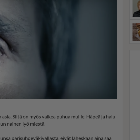
 asia. Siitä on myös vaikea puhua muille. Häpeä ja halu
kun nainen lyö miestä.
uunsa parisuhdeväkivallasta, eivät läheskaan aina saa