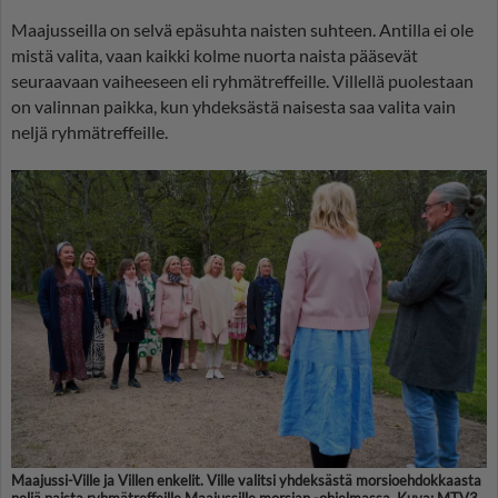
Maajusseilla on selvä epäsuhta naisten suhteen. Antilla ei ole
mistä valita, vaan kaikki kolme nuorta naista pääsevät
seuraavaan vaiheeseen eli ryhmätreffeille. Villellä puolestaan
on valinnan paikka, kun yhdeksästä naisesta saa valita vain
neljä ryhmätreffeille.
Maajussi-Ville ja Villen enkelit. Ville valitsi yhdeksästä morsioehdokkaasta
neljä naista ryhmätreffeille Maajussille morsian -ohjelmassa. Kuva: MTV3