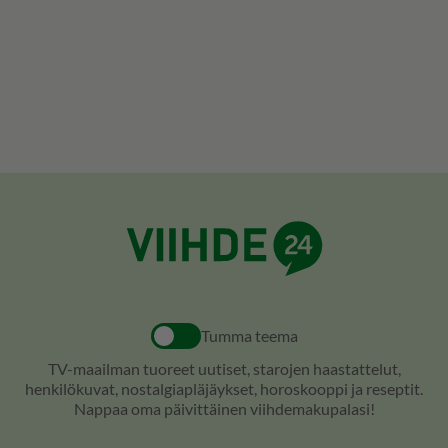
Tumma teema
TV-maailman tuoreet uutiset, starojen haastattelut,
henkilökuvat, nostalgiapläjäykset, horoskooppi ja reseptit.
Nappaa oma päivittäinen viihdemakupalasi!