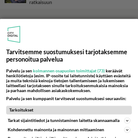
ratkaisuun
Tarvitsemme suostumuksesi tarjotaksemme
personoitua palvelua
Palvelu ja sen
kolmannen osapuolen toimittajat (73)
keräävät
henkilötietoja (esim. IP-osoite tai laitetunniste) käyttäen evästeitä
ja muita teknisiä keinoja tietojen tallentamiseen ja lukemiseen
laitteellasi tarjotakseen sinulle tarkoituksenmukaisia mainoksia
ja parhaan mahdollisen asiakaskokemuksen.
Palvelu ja sen kumppanit tarvitsevat suostumuksesi seuraaviin:
Tarkoitukset
Tarkat sijaintitiedot ja tunnistaminen laitetta skannaamalla
LUETUIMMAT
Kohdennettu mainonta ja mainonnan mittaaminen
Muistatko? Kädestä suuhun