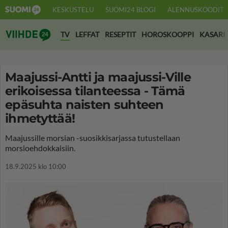
KESKUSTELU
SUOMI24 BLOGI
ALENNUSKOODIT
Suomi24 Viihde
TV
LEFFAT
RESEPTIT
HOROSKOOPPI
KASARI
Maajussi-Antti ja maajussi-Ville
erikoisessa tilanteessa - Tämä
epäsuhta naisten suhteen
ihmetyttää!
Maajussille morsian -suosikkisarjassa tutustellaan
morsioehdokkaisiin.
18.9.2025 klo 10:00