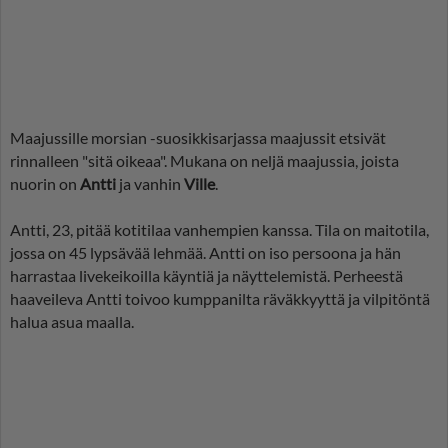
Maajussille morsian -suosikkisarjassa maajussit etsivät
rinnalleen "sitä oikeaa". Mukana on neljä maajussia, joista
nuorin on
Antti
ja vanhin
Ville
.
Antti, 23, pitää kotitilaa vanhempien kanssa. Tila on maitotila,
jossa on 45 lypsävää lehmää. Antti on iso persoona ja hän
harrastaa livekeikoilla käyntiä ja näyttelemistä. Perheestä
haaveileva Antti toivoo kumppanilta räväkkyyttä ja vilpitöntä
halua asua maalla.