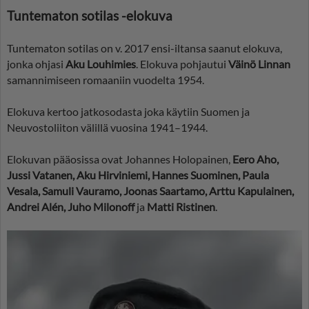
Tuntematon sotilas -elokuva
Tuntematon sotilas on v. 2017 ensi-iltansa saanut elokuva,
jonka ohjasi
Aku Louhimies
. Elokuva pohjautui
Väinö Linnan
samannimiseen romaaniin vuodelta 1954.
Elokuva kertoo jatkosodasta joka käytiin Suomen ja
Neuvostoliiton välillä vuosina 1941–1944.
Elokuvan pääosissa ovat Johannes Holopainen,
Eero Aho,
Jussi Vatanen, Aku Hirviniemi, Hannes Suominen, Paula
Vesala, Samuli Vauramo, Joonas Saartamo, Arttu Kapulainen,
Andrei Alén, Juho Milonoff
ja
Matti Ristinen
.