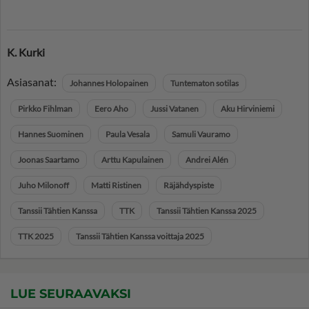
K. Kurki
Asiasanat:
Johannes Holopainen
Tuntematon sotilas
Pirkko Fihlman
Eero Aho
Jussi Vatanen
Aku Hirviniemi
Hannes Suominen
Paula Vesala
Samuli Vauramo
Joonas Saartamo
Arttu Kapulainen
Andrei Alén
Juho Milonoff
Matti Ristinen
Räjähdyspiste
Tanssii Tähtien Kanssa
TTK
Tanssii Tähtien Kanssa 2025
TTK 2025
Tanssii Tähtien Kanssa voittaja 2025
LUE SEURAAVAKSI