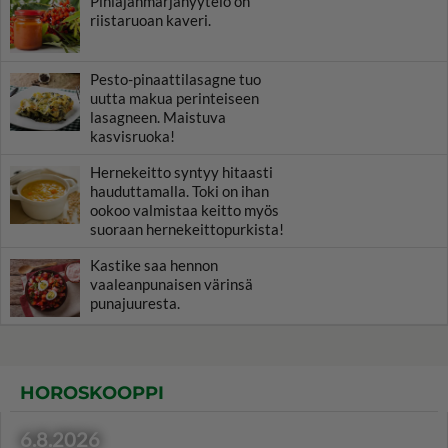
Pihlajanmarjahyytelö on
riistaruoan kaveri.
Pesto-pinaattilasagne tuo
uutta makua perinteiseen
lasagneen. Maistuva
kasvisruoka!
Hernekeitto syntyy hitaasti
hauduttamalla. Toki on ihan
ookoo valmistaa keitto myös
suoraan hernekeittopurkista!
Kastike saa hennon
vaaleanpunaisen värinsä
punajuuresta.
HOROSKOOPPI
6.8.2026