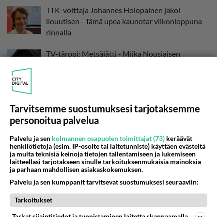
TTK-voittaja Johannes Holopainen jakoi
ilouutisen - Tämä upea kaunotar viikonloppuna
rinnalla
TV-tärppi: Metsäjätti - Miika Nousiaisen
menestysromaaniin perustuva leffa tv:ssä
TTK-voittaja Johannes Holopainen paljasti
ilouutisen - Tätä moni ehti jo odottaa
Tarvitsemme suostumuksesi tarjotaksemme
personoitua palvelua
Harvinainen haastattelu: Pirkko Mannola tv:ssä -
Palvelu ja sen
kolmannen osapuolen toimittajat (73)
keräävät
Presidentti Stubbin anoppi ja isän rakas!
henkilötietoja (esim. IP-osoite tai laitetunniste) käyttäen evästeitä
ja muita teknisiä keinoja tietojen tallentamiseen ja lukemiseen
laitteellasi tarjotakseen sinulle tarkoituksenmukaisia mainoksia
ja parhaan mahdollisen asiakaskokemuksen.
Oho! Aki Riihilahti jakoi paljonpuhuvan kuvan
Palvelu ja sen kumppanit tarvitsevat suostumuksesi seuraaviin:
Katri-vaimon TTK-voiton jälkeisestä aamusta
Tarkoitukset
TTK-paljastus! Katri Riihilahti täräytti
Tarkat sijaintitiedot ja tunnistaminen laitetta skannaamalla