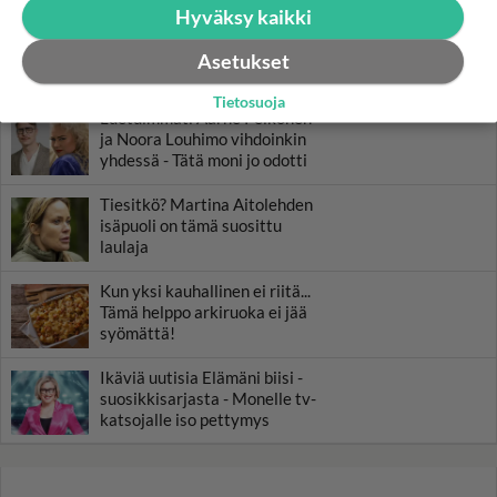
Muistatko? Kädestä suuhun
Hyväksy kaikki
elävä Satu sai jättimäisen
rahasalkun Henry-
Asetukset
miljonääriltä
Tietosuoja
Luetuimmat: Aarne Pelkonen
ja Noora Louhimo vihdoinkin
yhdessä - Tätä moni jo odotti
Tiesitkö? Martina Aitolehden
isäpuoli on tämä suosittu
laulaja
Kun yksi kauhallinen ei riitä...
Tämä helppo arkiruoka ei jää
syömättä!
Ikäviä uutisia Elämäni biisi -
suosikkisarjasta - Monelle tv-
katsojalle iso pettymys