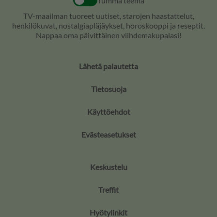
Tumma teema
TV-maailman tuoreet uutiset, starojen haastattelut,
henkilökuvat, nostalgiapläjäykset, horoskooppi ja reseptit.
Nappaa oma päivittäinen viihdemakupalasi!
Lähetä palautetta
Tietosuoja
Käyttöehdot
Evästeasetukset
Keskustelu
Treffit
Hyötylinkit