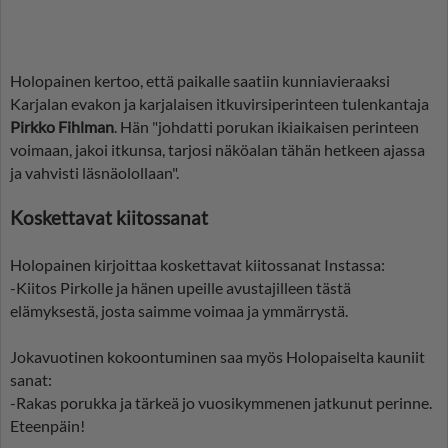
Holopainen kertoo, että paikalle saatiin kunniavieraaksi
Karjalan evakon ja karjalaisen itkuvirsiperinteen tulenkantaja
Pirkko Fihlman
. Hän "johdatti porukan ikiaikaisen perinteen
voimaan, jakoi itkunsa, tarjosi näköalan tähän hetkeen ajassa
ja vahvisti läsnäolollaan".
Koskettavat kiitossanat
Holopainen kirjoittaa koskettavat kiitossanat Instassa:
-Kiitos Pirkolle ja hänen upeille avustajilleen tästä
elämyksestä, josta saimme voimaa ja ymmärrystä.
Jokavuotinen kokoontuminen saa myös Holopaiselta kauniit
sanat:
-Rakas porukka ja tärkeä jo vuosikymmenen jatkunut perinne.
Eteenpäin!