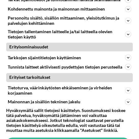
kohtalokkaat sanat Johannes Holopaiselle ennen
Kohdennettu mainonta ja mainonnan mittaaminen
kisaa!
Personoitu sisältö, sisällön mittaaminen, yleisötutkimus ja
palvelujen kehittäminen
Tietojen tallentaminen laitteelle ja/tai laitteella olevien
tietojen käyttö
Erityisominaisuudet
Tarkkojen sijaintitietojen käyttäminen
Tunnista laitteet aktiivisesti pyydettyjen tietojen perusteella
Erityiset tarkoitukset
Tietoturva, väärinkäytösten ehkäiseminen ja virheiden
korjaaminen
Mainonnan ja sisällön tekninen jakelu
Hyväksymällä sallit tietojesi käsittelyn. Suostumuksesi koskee
tätä palvelua, hyväksymättä jättäminen voi vaikuttaa
asiakaskokemukseesi. Jotkut teknologiat saattavat perustella
tietojen käsittelyä oikeutetulla edulla, voit vastustaa tätä tai
muuttaa muita asetuksia klikkaamalla "Asetukset" linkkiä.
LUETUIMMAT