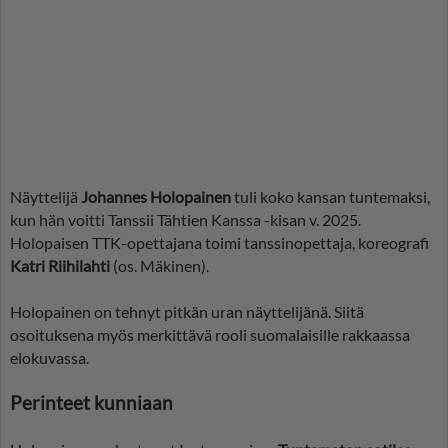
Näyttelijä
Johannes Holopainen
tuli koko kansan tuntemaksi,
kun hän voitti Tanssii Tähtien Kanssa -kisan v. 2025.
Holopaisen TTK-opettajana toimi tanssinopettaja, koreografi
Katri Riihilahti
(os. Mäkinen).
Holopainen on tehnyt pitkän uran näyttelijänä. Siitä
osoituksena myös merkittävä rooli suomalaisille rakkaassa
elokuvassa.
Perinteet kunniaan