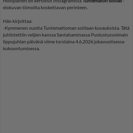
Holopainen on kertonut Instagramissa
Tuntematon sotilas
-
elokuvan tiimoilta koskettavan perinteen.
Hän kirjoittaa:
-Kymmenen vuotta Tuntemattoman sotilaan kuvauksista. Tätä
juhlistettiin veljien kanssa Santahaminassa Puolustusvoimain
lippujuhlan päivänä viime torstaina 4.6.2026 jokavuotisessa
kokoontumisessa.