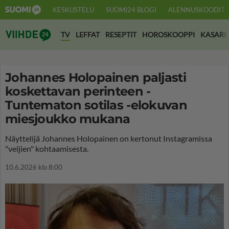
KESKUSTELU
SUOMI24 BLOGI
ALENNUSKOODIT
Suomi24 Viihde
TV
LEFFAT
RESEPTIT
HOROSKOOPPI
KASARI
Johannes Holopainen paljasti
koskettavan perinteen -
Tuntematon sotilas -elokuvan
miesjoukko mukana
Näyttelijä Johannes Holopainen on kertonut Instagramissa
"veljien" kohtaamisesta.
10.6.2026 klo 8:00