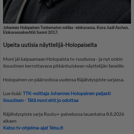
Johannes Holopainen Tuntematon sotilas -elokuvassa. Kuva Juuli Aschan,
Elokuvaosakeyhtiö Suomi 2017.
Upeita uutisia näyttelijä-Holopaiselta
Moni jäi kaipaamaan Holopaista tv-ruudussa - ja nyt onkin
ilouutinen kerrottavana pitkänhuiskean näyttelijän faneille.
Holopainen on pääroolissa uudessa Räjähdyspiste sarjassa.
Lue lisää:
TTK-voittaja Johannes Holopainen paljasti
ilouutisen - Tätä moni ehti jo odottaa
Räjähdyspiste sarja Ruutu+-palvelussa lauantaina 8.8.2026
alkaen
Katso tv-ohjelma-ajat Telsu.fi