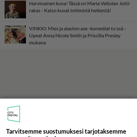
Harvinainen kuva! Tässä on Maria Veitolan Jotti-
rakas - Katso kuvat intiimistä hetkestä!
VINKKI: Mies ja alaston ase -komediat tv:ssä -
Upeat Anna Nicole Smith ja Priscilla Presley
mukana
Tarvitsemme suostumuksesi tarjotaksemme