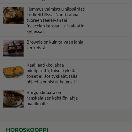
Hummus valmistuu näppärästi
kotikeittiössä. Nauti tahna
tuoreen teeleivän tai
focaccian kanssa - tai salaatin
kyljessä!
Brownie on kuin taivaan lahja
Jenkeistä.
Kaalilaatikko jakaa
mielipiteitä, toiset tykkää,
toiset ei. Jos tykkäät, tällä
ohjeella onnistut helposti!
Burgundinpata on
ranskalaisen keittiön lahja
maailmalle.
HOROSKOOPPI