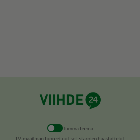
Tumma teema
TV-maailman tuoreet uutiset, starojen haastattelut,