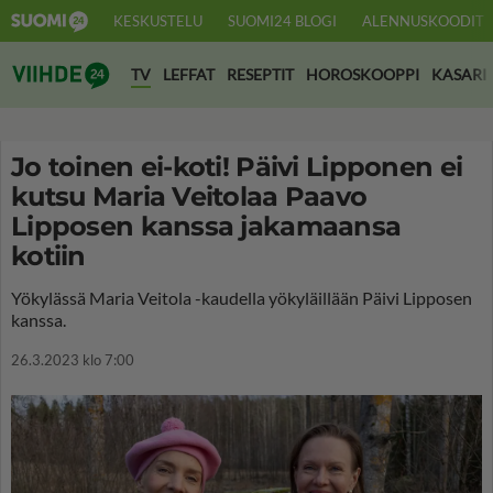
KESKUSTELU
SUOMI24 BLOGI
ALENNUSKOODIT
Suomi24 Viihde
TV
LEFFAT
RESEPTIT
HOROSKOOPPI
KASARI
Jo toinen ei-koti! Päivi Lipponen ei
kutsu Maria Veitolaa Paavo
Lipposen kanssa jakamaansa
kotiin
Yökylässä Maria Veitola -kaudella yökyläillään Päivi Lipposen
kanssa.
26.3.2023 klo 7:00