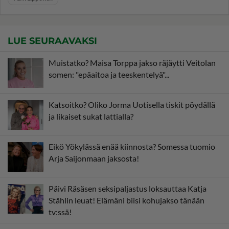
LUE SEURAAVAKSI
Muistatko? Maisa Torppa jakso räjäytti Veitolan
somen: "epäaitoa ja teeskentelyä"...
Katsoitko? Oliko Jorma Uotisella tiskit pöydällä
ja likaiset sukat lattialla?
Eikö Yökylässä enää kiinnosta? Somessa tuomio
Arja Saijonmaan jaksosta!
Päivi Räsäsen seksipaljastus loksauttaa Katja
Ståhlin leuat! Elämäni biisi kohujakso tänään
tv:ssä!