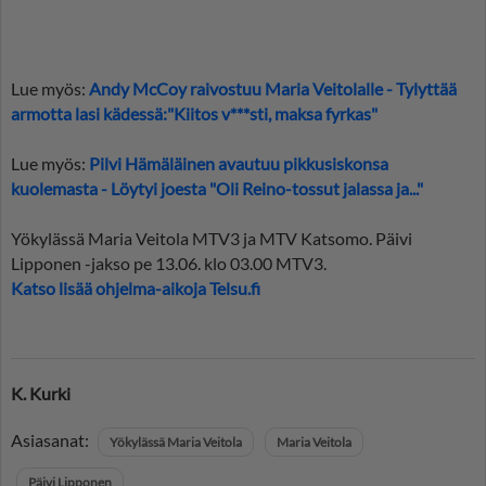
Lue myös:
Andy McCoy raivostuu Maria Veitolalle - Tylyttää
armotta lasi kädessä:"Kiitos v***sti, maksa fyrkas"
Lue myös:
Pilvi Hämäläinen avautuu pikkusiskonsa
kuolemasta - Löytyi joesta "Oli Reino-tossut jalassa ja..."
Yökylässä Maria Veitola MTV3 ja MTV Katsomo. Päivi
Lipponen -jakso pe 13.06. klo 03.00 MTV3.
Katso lisää ohjelma-aikoja Telsu.fi
K. Kurki
Asiasanat:
Yökylässä Maria Veitola
Maria Veitola
Päivi Lipponen