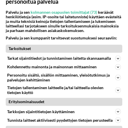
personoitua palvelua
Palvelu ja sen
kolmannen osapuolen toimittajat (73)
keräävät
henkilötietoja (esim. IP-osoite tai laitetunniste) käyttäen evästeitä
ja muita teknisiä keinoja tietojen tallentamiseen ja lukemiseen
laitteellasi tarjotakseen sinulle tarkoituksenmukaisia mainoksia
ja parhaan mahdollisen asiakaskokemuksen.
Palvelu ja sen kumppanit tarvitsevat suostumuksesi seuraaviin:
Tarkoitukset
Tarkat sijaintitiedot ja tunnistaminen laitetta skannaamalla
Kohdennettu mainonta ja mainonnan mittaaminen
Personoitu sisältö, sisällön mittaaminen, yleisötutkimus ja
palvelujen kehittäminen
Tietojen tallentaminen laitteelle ja/tai laitteella olevien
tietojen käyttö
Erityisominaisuudet
Tarkkojen sijaintitietojen käyttäminen
Tunnista laitteet aktiivisesti pyydettyjen tietojen perusteella