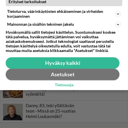
LUETUIMMAT
Erityiset tarkoitukset
Tietoturva, väärinkäytösten ehkäiseminen ja virheiden
Muistatko? Kädestä suuhun
korjaaminen
elävä Satu sai jättimäisen
rahasalkun Henry-
Mainonnan ja sisällön tekninen jakelu
miljonääriltä
Hyväksymällä sallit tietojesi käsittelyn. Suostumuksesi koskee
tätä palvelua, hyväksymättä jättäminen voi vaikuttaa
Luetuimmat: Aarne Pelkonen
asiakaskokemukseesi. Jotkut teknologiat saattavat perustella
ja Noora Louhimo vihdoinkin
tietojen käsittelyä oikeutetulla edulla, voit vastustaa tätä tai
yhdessä - Tätä moni jo odotti
muuttaa muita asetuksia klikkaamalla "Asetukset" linkkiä.
Tiesitkö? Martina Aitolehden
Hyväksy kaikki
isäpuoli on tämä suosittu
laulaja
Asetukset
Kun yksi kauhallinen ei riitä...
Tietosuoja
Tämä helppo arkiruoka ei jää
syömättä!
Danny, 83, teki yllättävän
teon - Missä on 25-vuotias
Helmi Loukasmäki?