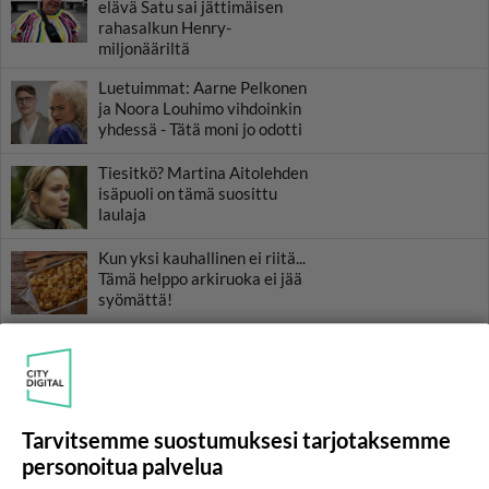
elävä Satu sai jättimäisen
rahasalkun Henry-
miljonääriltä
Luetuimmat: Aarne Pelkonen
ja Noora Louhimo vihdoinkin
yhdessä - Tätä moni jo odotti
Tiesitkö? Martina Aitolehden
isäpuoli on tämä suosittu
laulaja
Kun yksi kauhallinen ei riitä...
Tämä helppo arkiruoka ei jää
syömättä!
Ikäviä uutisia Elämäni biisi -
suosikkisarjasta - Monelle tv-
katsojalle iso pettymys
Tarvitsemme suostumuksesi tarjotaksemme
personoitua palvelua