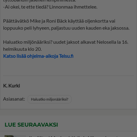
-Ai okei, te ette tiedä? Linnonmaa ihmettelee.
Päättävätkö Mike ja Roni Bäck käyttää oljenkortta vai
loppuuko peli lyhyeen, paljastuu uuden kauden eka jaksossa.
Haluatko miljönääriksi? uudet jaksot alkavat Nelosella la 16.
helmikuuta klo 20.
Katso lisää ohjelma-aikoja Telsu.fi
K. Kurki
Asiasanat:
Haluatko miljonääriksi?
LUE SEURAAVAKSI