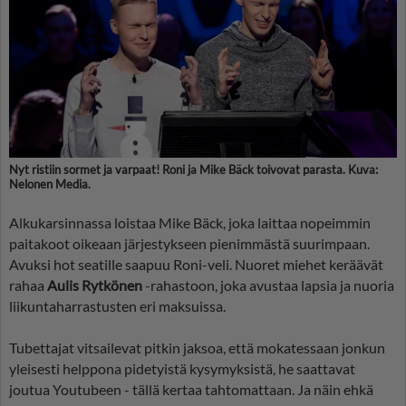
Nyt ristiin sormet ja varpaat! Roni ja Mike Bäck toivovat parasta. Kuva:
Nelonen Media.
Alkukarsinnassa loistaa Mike Bäck, joka laittaa nopeimmin
paitakoot oikeaan järjestykseen pienimmästä suurimpaan.
Avuksi hot seatille saapuu Roni-veli. Nuoret miehet keräävät
rahaa
Aulis Rytkönen
-rahastoon, joka avustaa lapsia ja nuoria
liikuntaharrastusten eri maksuissa.
Tubettajat vitsailevat pitkin jaksoa, että mokatessaan jonkun
yleisesti helppona pidetyistä kysymyksistä, he saattavat
joutua Youtubeen - tällä kertaa tahtomattaan. Ja näin ehkä