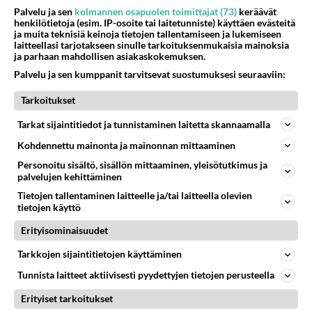
Palvelu ja sen
kolmannen osapuolen toimittajat (73)
keräävät
henkilötietoja (esim. IP-osoite tai laitetunniste) käyttäen evästeitä
ja muita teknisiä keinoja tietojen tallentamiseen ja lukemiseen
laitteellasi tarjotakseen sinulle tarkoituksenmukaisia mainoksia
ja parhaan mahdollisen asiakaskokemuksen.
Palvelu ja sen kumppanit tarvitsevat suostumuksesi seuraaviin:
Tarkoitukset
Tarkat sijaintitiedot ja tunnistaminen laitetta skannaamalla
Kohdennettu mainonta ja mainonnan mittaaminen
Personoitu sisältö, sisällön mittaaminen, yleisötutkimus ja
palvelujen kehittäminen
Tietojen tallentaminen laitteelle ja/tai laitteella olevien
RESEPTIT
tietojen käyttö
Höyryävä glögi lämmittää
Erityisominaisuudet
talvi-iltoina.
Tarkkojen sijaintitietojen käyttäminen
Tunnista laitteet aktiivisesti pyydettyjen tietojen perusteella
Suolainen katkarapupiirakka
sopii hyvin illanistujaisiin.
Erityiset tarkoitukset