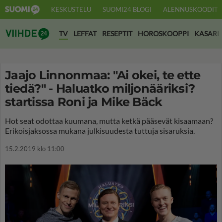
KESKUSTELU
SUOMI24 BLOGI
ALENNUSKOODIT
Suomi24 Viihde
TV
LEFFAT
RESEPTIT
HOROSKOOPPI
KASARI
Jaajo Linnonmaa: "Ai okei, te ette
tiedä?" - Haluatko miljonääriksi?
startissa Roni ja Mike Bäck
Hot seat odottaa kuumana, mutta ketkä pääsevät kisaamaan?
Erikoisjaksossa mukana julkisuudesta tuttuja sisaruksia.
15.2.2019 klo 11:00