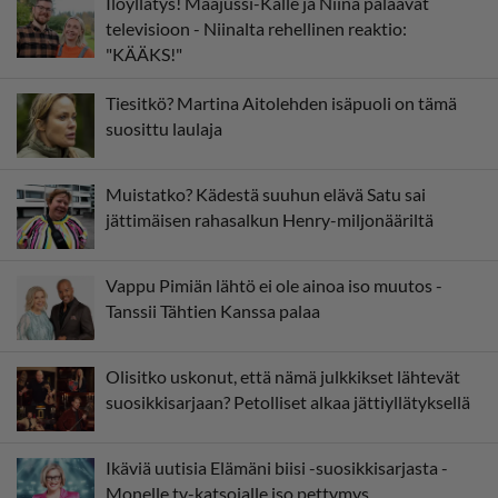
Iloyllätys! Maajussi-Kalle ja Niina palaavat
televisioon - Niinalta rehellinen reaktio:
"KÄÄKS!"
Tiesitkö? Martina Aitolehden isäpuoli on tämä
suosittu laulaja
Muistatko? Kädestä suuhun elävä Satu sai
jättimäisen rahasalkun Henry-miljonääriltä
Vappu Pimiän lähtö ei ole ainoa iso muutos -
Tanssii Tähtien Kanssa palaa
Olisitko uskonut, että nämä julkkikset lähtevät
suosikkisarjaan? Petolliset alkaa jättiyllätyksellä
Ikäviä uutisia Elämäni biisi -suosikkisarjasta -
Monelle tv-katsojalle iso pettymys