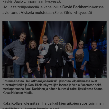
käykin Jaajo Linnonmaan kysyessä:
-Millä taiteilijanimellä jalkapalloilija
David Beckhamin
kanssa
avioitunut
Victoria
muistetaan Spice Girls -yhtyeestä?
Ensimmäisessä Haluatko miljönääriksi? -jaksossa kilpailemassa ovat
tubettajat Mike ja Roni Bäck, näyttelijät Joonas ja Venla Saartamo sekä
mediapersoona Sauli Koskinen ja hänen burleski-taiteilijasiskonsa Saana.
Kuva: Nelonen Media.
Kaksikolla ei ole mitään hajua kaikkien aikojen suosituimman
tyttöbändin jäsenen lempinimestä.