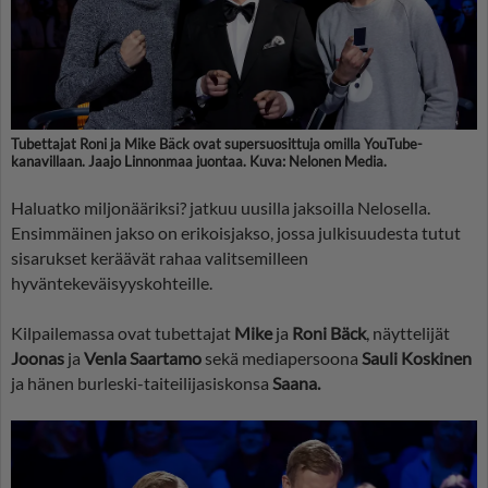
Tubettajat Roni ja Mike Bäck ovat supersuosittuja omilla YouTube-
kanavillaan. Jaajo Linnonmaa juontaa. Kuva: Nelonen Media.
Haluatko miljonääriksi? jatkuu uusilla jaksoilla Nelosella.
Ensimmäinen jakso on erikoisjakso, jossa julkisuudesta tutut
sisarukset keräävät rahaa valitsemilleen
hyväntekeväisyyskohteille.
Kilpailemassa ovat tubettajat
Mike
ja
Roni Bäck
, näyttelijät
Joonas
ja
Venla Saartamo
sekä mediapersoona
Sauli Koskinen
ja hänen burleski-taiteilijasiskonsa
Saana.