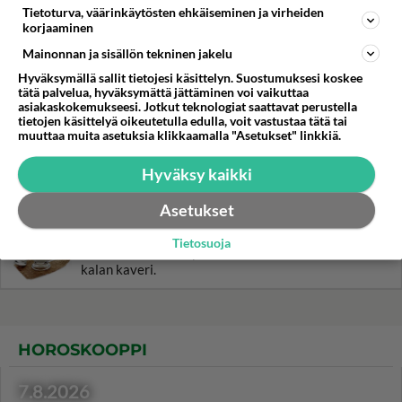
Tietoturva, väärinkäytösten ehkäiseminen ja virheiden
korjaaminen
Waldorf-salaatti on nimetty
New Yorkin Waldorf-hotellin
Mainonnan ja sisällön tekninen jakelu
mukaan. Pistä pöytä koreaksi
Hyväksymällä sallit tietojesi käsittelyn. Suostumuksesi koskee
kotona laadukkaalla
tätä palvelua, hyväksymättä jättäminen voi vaikuttaa
salaatilla!
asiakaskokemukseesi. Jotkut teknologiat saattavat perustella
tietojen käsittelyä oikeutetulla edulla, voit vastustaa tätä tai
Falafelit paistuvat helposti
muuttaa muita asetuksia klikkaamalla "Asetukset" linkkiä.
kotikeittiössä. Nauti nämä
idän ihmeet pitkäjyväisen
Hyväksy kaikki
riisin, tomaattikastikkeen ja
jogurtin kanssa!
Asetukset
Kermaviilikastike on nopea
Tietosuoja
salaattikastike tai paistetun
kalan kaveri.
HOROSKOOPPI
7.8.2026