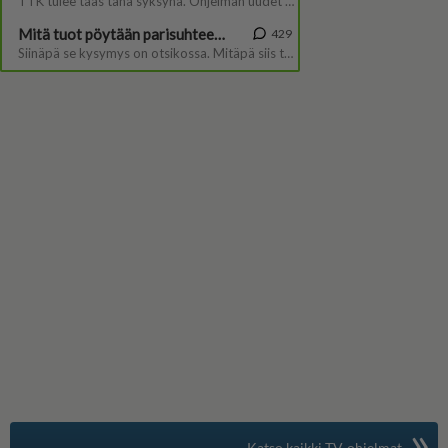
»
Suomen suosituin
Katso kaikki TV-ohjelmat