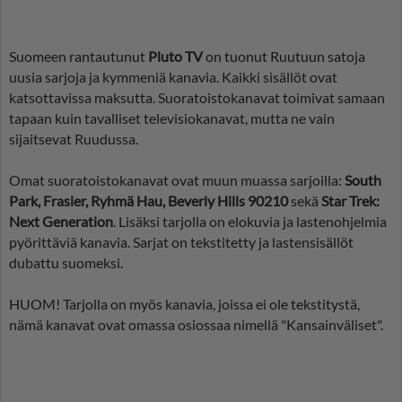
Suomeen rantautunut
Pluto TV
on tuonut Ruutuun satoja
uusia sarjoja ja kymmeniä kanavia. Kaikki sisällöt ovat
katsottavissa maksutta. Suoratoistokanavat toimivat samaan
tapaan kuin tavalliset televisiokanavat, mutta ne vain
sijaitsevat Ruudussa.
Omat suoratoistokanavat ovat muun muassa sarjoilla:
South
Park, Frasier, Ryhmä Hau, Beverly Hills 90210
sekä
Star Trek:
Next Generation
. Lisäksi tarjolla on elokuvia ja lastenohjelmia
pyörittäviä kanavia. Sarjat on tekstitetty ja lastensisällöt
dubattu suomeksi.
HUOM! Tarjolla on myös kanavia, joissa ei ole tekstitystä,
nämä kanavat ovat omassa osiossaa nimellä "Kansainväliset".