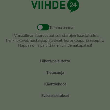
Tumma teema
TV-maailman tuoreet uutiset, starojen haastattelut,
henkilökuvat, nostalgiapläjäykset, horoskooppi ja reseptit.
Nappaa oma päivittäinen viihdemakupalasi!
Lähetä palautetta
Tietosuoja
Käyttöehdot
Evästeasetukset