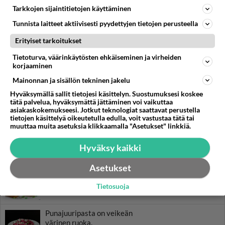
Tarkkojen sijaintitietojen käyttäminen
Tunnista laitteet aktiivisesti pyydettyjen tietojen perusteella
RESEPTIT
Erityiset tarkoitukset
Maistuva ja halpa sipulikeitto
Tietoturva, väärinkäytösten ehkäiseminen ja virheiden
on helppo valmistaa.
korjaaminen
Mainonnan ja sisällön tekninen jakelu
Hyväksymällä sallit tietojesi käsittelyn. Suostumuksesi koskee
Polenta on aterian helppo
tätä palvelua, hyväksymättä jättäminen voi vaikuttaa
lisäke pastan tai perunan
asiakaskokemukseesi. Jotkut teknologiat saattavat perustella
sijaan.
tietojen käsittelyä oikeutetulla edulla, voit vastustaa tätä tai
muuttaa muita asetuksia klikkaamalla "Asetukset" linkkiä.
Soija-kasvispihvit paistuvat
näppärästi uunissa.
Hyväksy kaikki
Asetukset
Hasselbackan perunat on
todellinen klassikko.
Tietosuoja
Punajuuripasta on veikeän
värinen ruoka.