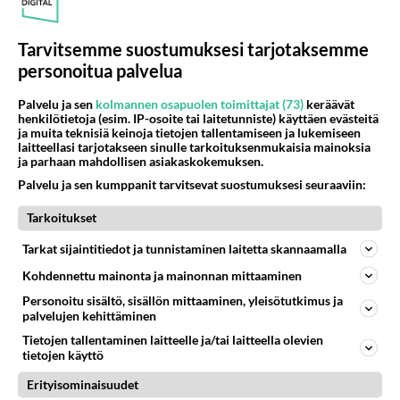
Kun yksi kauhallinen ei riitä...
Tämä helppo arkiruoka ei jää
Tarvitsemme suostumuksesi tarjotaksemme
syömättä!
personoitua palvelua
Danny, 83, teki yllättävän
teon - Missä on 25-vuotias
Palvelu ja sen
kolmannen osapuolen toimittajat (73)
keräävät
henkilötietoja (esim. IP-osoite tai laitetunniste) käyttäen evästeitä
Helmi Loukasmäki?
ja muita teknisiä keinoja tietojen tallentamiseen ja lukemiseen
laitteellasi tarjotakseen sinulle tarkoituksenmukaisia mainoksia
ja parhaan mahdollisen asiakaskokemuksen.
Palvelu ja sen kumppanit tarvitsevat suostumuksesi seuraaviin:
Tarkoitukset
Tarkat sijaintitiedot ja tunnistaminen laitetta skannaamalla
Kohdennettu mainonta ja mainonnan mittaaminen
Personoitu sisältö, sisällön mittaaminen, yleisötutkimus ja
palvelujen kehittäminen
Tietojen tallentaminen laitteelle ja/tai laitteella olevien
tietojen käyttö
Erityisominaisuudet