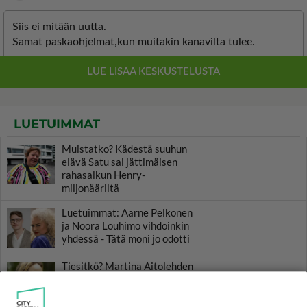
LUETUIMMAT
Muistatko? Kädestä suuhun
elävä Satu sai jättimäisen
rahasalkun Henry-
miljonääriltä
Luetuimmat: Aarne Pelkonen
ja Noora Louhimo vihdoinkin
yhdessä - Tätä moni jo odotti
Tiesitkö? Martina Aitolehden
isäpuoli on tämä suosittu
laulaja