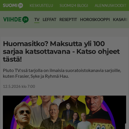
KESKUSTELU
SUOMI24 BLOGI
ALENNUSKOODIT
Suomi24 Viihde
TV
LEFFAT
RESEPTIT
HOROSKOOPPI
KASARI
Huomasitko? Maksutta yli 100
sarjaa katsottavana - Katso ohjeet
tästä!
Pluto TV:ssä tarjolla on ilmaisia suoratoistokanavia sarjoille,
kuten Frasier, Syke ja Ryhmä Hau.
12.5.2026 klo 7:00