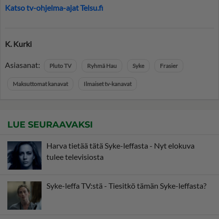
Katso tv-ohjelma-ajat Telsu.fi
K. Kurki
Asiasanat:
Pluto TV
Ryhmä Hau
Syke
Frasier
Maksuttomat kanavat
Ilmaiset tv-kanavat
LUE SEURAAVAKSI
Harva tietää tätä Syke-leffasta - Nyt elokuva
tulee televisiosta
Syke-leffa TV:stä - Tiesitkö tämän Syke-leffasta?