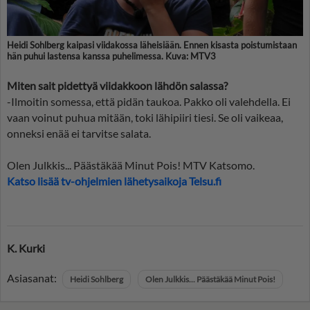
Heidi Sohlberg kaipasi viidakossa läheisiään. Ennen kisasta poistumistaan
hän puhui lastensa kanssa puhelimessa. Kuva: MTV3
Miten sait pidettyä viidakkoon lähdön salassa?
-Ilmoitin somessa, että pidän taukoa. Pakko oli valehdella. Ei
vaan voinut puhua mitään, toki lähipiiri tiesi. Se oli vaikeaa,
onneksi enää ei tarvitse salata.
Olen Julkkis... Päästäkää Minut Pois! MTV Katsomo.
Katso lisää tv-ohjelmien lähetysaikoja Telsu.fi
K. Kurki
Asiasanat:
Heidi Sohlberg
Olen Julkkis... Päästäkää Minut Pois!