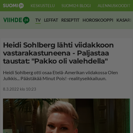
KESKUSTELU
SUOMI24 BLOGI
ALENNUSKOODIT
Suomi24 Viihde
TV
LEFFAT
RESEPTIT
HOROSKOOPPI
KASARI
Heidi Sohlberg lähti viidakkoon
vastarakastuneena - Paljastaa
taustat: "Pakko oli valehdella"
Heidi Sohlberg otti osaa Etelä-Amerikan viidakossa Olen
Julkkis... Päästäkää Minut Pois! -realityseikkailuun.
8.3.2022 klo 10:23