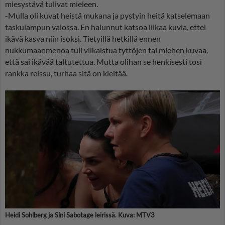
miesystävä tulivat mieleen.
-Mulla oli kuvat heistä mukana ja pystyin heitä katselemaan
taskulampun valossa. En halunnut katsoa liikaa kuvia, ettei
ikävä kasva niin isoksi. Tietyillä hetkillä ennen
nukkumaanmenoa tuli vilkaistua tyttöjen tai miehen kuvaa,
että sai ikävää taltutettua. Mutta olihan se henkisesti tosi
rankka reissu, turhaa sitä on kieltää.
Heidi Sohlberg ja Sini Sabotage leirissä. Kuva: MTV3