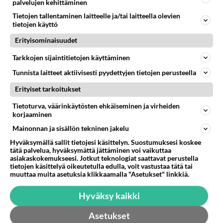
elävä Satu sai jättimäisen
palvelujen kehittäminen
rahasalkun Henry-
Tietojen tallentaminen laitteelle ja/tai laitteella olevien
miljonääriltä
tietojen käyttö
Luetuimmat: Aarne Pelkonen
Erityisominaisuudet
ja Noora Louhimo vihdoinkin
yhdessä - Tätä moni jo odotti
Tarkkojen sijaintitietojen käyttäminen
Tunnista laitteet aktiivisesti pyydettyjen tietojen perusteella
Tiesitkö? Martina Aitolehden
isäpuoli on tämä suosittu
Erityiset tarkoitukset
laulaja
Tietoturva, väärinkäytösten ehkäiseminen ja virheiden
korjaaminen
Kun yksi kauhallinen ei riitä...
Tämä helppo arkiruoka ei jää
Mainonnan ja sisällön tekninen jakelu
syömättä!
Hyväksymällä sallit tietojesi käsittelyn. Suostumuksesi koskee
tätä palvelua, hyväksymättä jättäminen voi vaikuttaa
Danny, 83, teki yllättävän
asiakaskokemukseesi. Jotkut teknologiat saattavat perustella
teon - Missä on 25-vuotias
tietojen käsittelyä oikeutetulla edulla, voit vastustaa tätä tai
Helmi Loukasmäki?
muuttaa muita asetuksia klikkaamalla "Asetukset" linkkiä.
Hyväksy kaikki
Asetukset