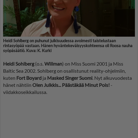
Heidi Sohlberg on puhunut julkisuudessa avoimesti taistelustaan
rintasyöpää vastaan. Hänen hyväntekeväisyyskohteensa oli Roosa nauha
syöpäsäätiö. Kuva: K. Kurki
Heidi Sohlberg
(o.s.
Willman
) on Miss Suomi 2001 ja Miss
Baltic Sea 2002. Sohlberg on osallistunut reality-ohjelmiin,
kuten
Fort Boyard
ja
Masked Singer Suomi
. Nyt alkuvuodesta
hänet nähtiin
Olen Julkkis... Päästäkää Minut Pois!
-
viidakkoseikkailussa.