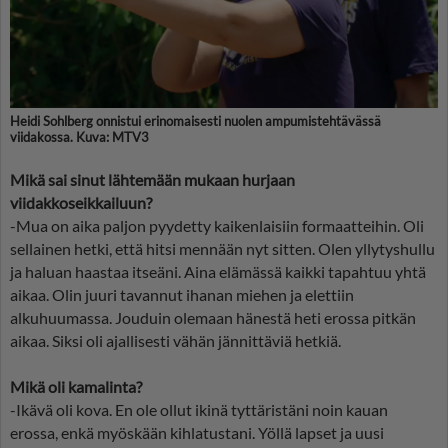
Heidi Sohlberg onnistui erinomaisesti nuolen ampumistehtävässä
viidakossa. Kuva: MTV3
Mikä sai sinut lähtemään mukaan hurjaan
viidakkoseikkailuun?
-Mua on aika paljon pyydetty kaikenlaisiin formaatteihin. Oli
sellainen hetki, että hitsi mennään nyt sitten. Olen yllytyshullu
ja haluan haastaa itseäni. Aina elämässä kaikki tapahtuu yhtä
aikaa. Olin juuri tavannut ihanan miehen ja elettiin
alkuhuumassa. Jouduin olemaan hänestä heti erossa pitkän
aikaa. Siksi oli ajallisesti vähän jännittäviä hetkiä.
Mikä oli kamalinta?
-Ikävä oli kova. En ole ollut ikinä tyttäristäni noin kauan
erossa, enkä myöskään kihlatustani. Yöllä lapset ja uusi