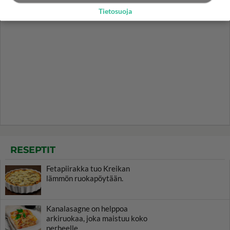
Tietosuoja
RESEPTIT
Fetapiirakka tuo Kreikan
lämmön ruokapöytään.
Kanalasagne on helppoa
arkiruokaa, joka maistuu koko
perheelle.