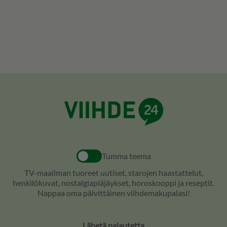
Tumma teema
TV-maailman tuoreet uutiset, starojen haastattelut,
henkilökuvat, nostalgiapläjäykset, horoskooppi ja reseptit.
Nappaa oma päivittäinen viihdemakupalasi!
Lähetä palautetta