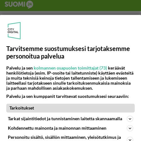
Tarvitsemme suostumuksesi tarjotaksemme
personoitua palvelua
Palvelu ja sen
kolmannen osapuolen toimittajat (73)
keräävät
henkilötietoja (esim. IP-osoite tai laitetunniste) käyttäen evästeitä
ja muita teknisiä keinoja tietojen tallentamiseen ja lukemiseen
laitteellasi tarjotakseen sinulle tarkoituksenmukaisia mainoksia
ja parhaan mahdollisen asiakaskokemuksen.
Palvelu ja sen kumppanit tarvitsevat suostumuksesi seuraaviin:
Tarkoitukset
Tarkat sijaintitiedot ja tunnistaminen laitetta skannaamalla
LUETUIMMAT
Kohdennettu mainonta ja mainonnan mittaaminen
Muistatko? Kädestä suuhun
Personoitu sisältö, sisällön mittaaminen, yleisötutkimus ja