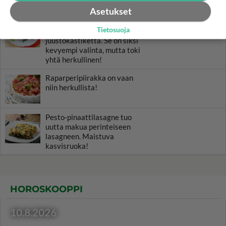
Asetukset
Pinaatti-lehtikaalilasagne ei
Tietosuoja
sisällä laisinkaan
juustokastiketta. Se on siksi
kevyempi valinta, mutta toki
yhtä herkullinen!
Raparperipiirakka on vaan
niin herkullista!
Pesto-pinaattilasagne tuo
uutta makua perinteiseen
lasagneen. Maistuva
kasvisruoka!
HOROSKOOPPI
10.8.2026