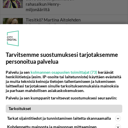
rahasalkun Henry-
miljonääriltä
Tiesitkö? Martina Aitolehden
isäpuoli on tämä suosittu
laulaja
Luetuimmat: Aarne Pelkonen
ja Noora Louhimo vihdoinkin
yhdessä - Tätä moni jo odotti
Tarvitsemme suostumuksesi tarjotaksemme
personoitua palvelua
Danny, 83, teki yllättävän
teon - Missä on 25-vuotias
Palvelu ja sen
kolmannen osapuolen toimittajat (73)
keräävät
Helmi Loukasmäki?
henkilötietoja (esim. IP-osoite tai laitetunniste) käyttäen evästeitä
ja muita teknisiä keinoja tietojen tallentamiseen ja lukemiseen
laitteellasi tarjotakseen sinulle tarkoituksenmukaisia mainoksia
TTK-voittaja Johannes
ja parhaan mahdollisen asiakaskokemuksen.
Holopainen paljasti iloisen
uutisen - Tätä moni ehti jo
Palvelu ja sen kumppanit tarvitsevat suostumuksesi seuraaviin:
odottaa
Tarkoitukset
Tarkat sijaintitiedot ja tunnistaminen laitetta skannaamalla
Kohdennettu mainonta ja mainonnan mittaaminen