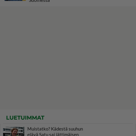
LUETUIMMAT
Muistatko? Kädestä suuhun
elävä Satu sai jättimäisen