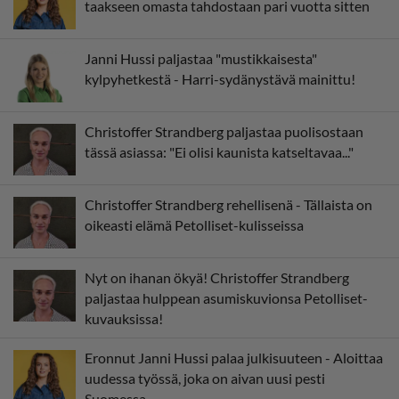
taakseen omasta tahdostaan pari vuotta sitten
Janni Hussi paljastaa "mustikkaisesta"
kylpyhetkestä - Harri-sydänystävä mainittu!
Christoffer Strandberg paljastaa puolisostaan
tässä asiassa: "Ei olisi kaunista katseltavaa..."
Christoffer Strandberg rehellisenä - Tällaista on
oikeasti elämä Petolliset-kulisseissa
Nyt on ihanan ökyä! Christoffer Strandberg
paljastaa hulppean asumiskuvionsa Petolliset-
kuvauksissa!
Eronnut Janni Hussi palaa julkisuuteen - Aloittaa
uudessa työssä, joka on aivan uusi pesti
Suomessa