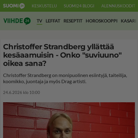
KESKUSTELU
SUOMI24 BLOGI
ALENNUSKOODIT
Suomi24 Viihde
TV
LEFFAT
RESEPTIT
HOROSKOOPPI
KASARI
Christoffer Strandberg yllättää
kesäaamuisin - Onko "suviuuno"
oikea sana?
Christoffer Strandberg on monipuolinen esiintyjä, taiteilija,
koomikko, juontaja ja myös Drag artisti.
24.6.2026 klo 10:00