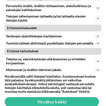
Personoitu sisältö, sisällön mittaaminen, yleisötutkimus ja
palvelujen kehittäminen
Tietojen tallentaminen laitteelle ja/tai laitteella olevien
tietojen käyttö
Erityisominaisuudet
Tarkkojen sijaintitietojen käyttäminen
Tunnista laitteet aktiivisesti pyydettyjen tietojen perusteella
Erityiset tarkoitukset
Tietoturva, väärinkäytösten ehkäiseminen ja virheiden
korjaaminen
Mainonnan ja sisällön tekninen jakelu
RESEPTIT
Hyväksymällä sallit tietojesi käsittelyn. Suostumuksesi koskee
Coleslaw on Ameriikan
tätä palvelua, hyväksymättä jättäminen voi vaikuttaa
tuliainen.
asiakaskokemukseesi. Jotkut teknologiat saattavat perustella
tietojen käsittelyä oikeutetulla edulla, voit vastustaa tätä tai
muuttaa muita asetuksia klikkaamalla "Asetukset" linkkiä.
Banaanilettu on gluteeniton ja
Hyväksy kaikki
maidoton - ja herkullinen!