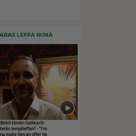
ARAS LEFFA IKINÄ
dätkö tämän Salkkarit-
telän lempileffan? - "I'm
na make him an offer he