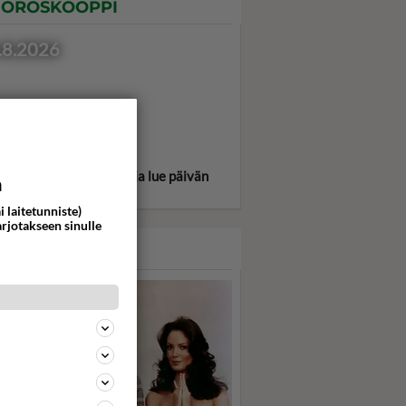
OROSKOOPPI
.8.2026
itse oma tähtimerkkisi ja lue päivän
a
oskooppi!
i laitetunniste)
arjotakseen sinulle
ASARI