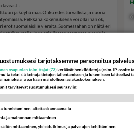
H
 laveasti:
ulttuuri ja köyhä maa. Onko edes turvallista ja nuoria
6
atyömaissa. Pelkkänä kokemuksena voi olla ihan ok,
i erot suomalaisille vieraita. Suomessahan on näitä eri
alpatyövoimalla, jopa orjallisessa asemassa nuoria ja
ois. Kuten tämä hallituskin vei kaiken edut ja paljon
ikkuminen ei ole turvallista huumeita ja asumus ja
Val
uostumuksesi tarjotaksemme personoitua palvelu
hor
nen osapuolen toimittajat (73)
keräävät henkilötietoja (esim. IP-osoite ta
 muita teknisiä keinoja tietojen tallentamiseen ja lukemiseen laitteellasi t
a mainoksia ja parhaan mahdollisen asiakaskokemuksen.
K
anit tarvitsevat suostumuksesi seuraaviin:
t ja tunnistaminen laitetta skannaamalla
ta ja mainonnan mittaaminen
sisällön mittaaminen, yleisötutkimus ja palvelujen kehittäminen