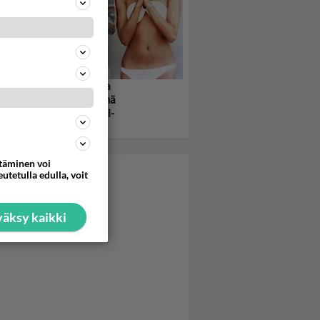
rlien enkelit viihdytti ja
hdytti kotisohvilla - Nämä
et olivat todellisia tyyli-
neja!
ttäminen voi
utetulla edulla, voit
äksy kaikki