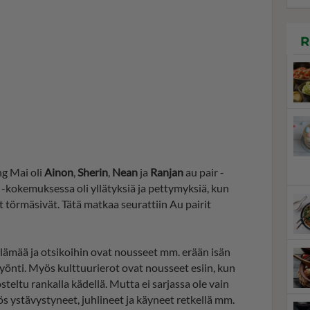
R
ng Mai oli
Ainon
,
Sherin
,
Nean
ja
Ranjan
au pair -
 -kokemuksessa oli yllätyksiä ja pettymyksiä, kun
et törmäsivät. Tätä matkaa seurattiin Au pairit
lämää ja otsikoihin ovat nousseet mm. erään isän
lyönti. Myös kulttuurierot ovat nousseet esiin, kun
eltu rankalla kädellä. Mutta ei sarjassa ole vain
s ystävystyneet, juhlineet ja käyneet retkellä mm.