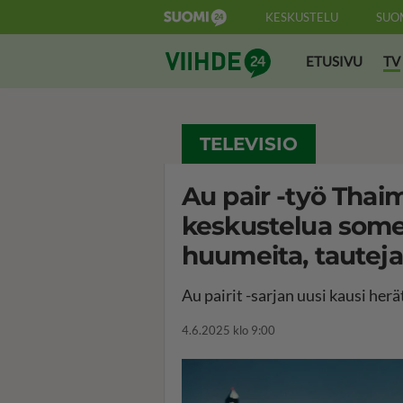
KESKUSTELU
SUO
Suomi24 Viihde
ETUSIVU
TV
TELEVISIO
Au pair -työ Thai
keskustelua somes
huumeita, tauteja.
Au pairit -sarjan uusi kausi he
4.6.2025 klo 9:00