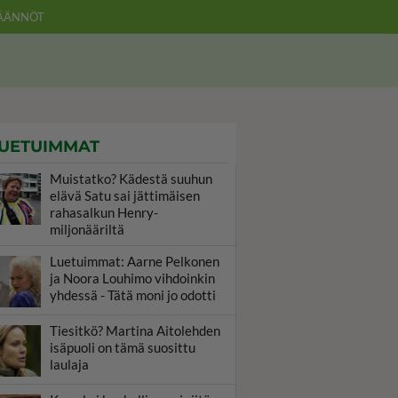
ÄÄNNÖT
UETUIMMAT
Muistatko? Kädestä suuhun
elävä Satu sai jättimäisen
rahasalkun Henry-
miljonääriltä
Luetuimmat: Aarne Pelkonen
ja Noora Louhimo vihdoinkin
yhdessä - Tätä moni jo odotti
Tiesitkö? Martina Aitolehden
isäpuoli on tämä suosittu
laulaja