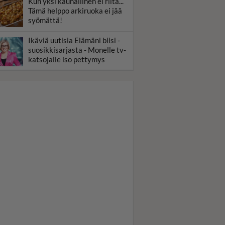
Kun yksi kauhallinen ei riitä...
Tämä helppo arkiruoka ei jää
syömättä!
Ikäviä uutisia Elämäni biisi -
suosikkisarjasta - Monelle tv-
katsojalle iso pettymys