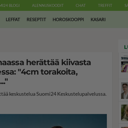
MI24 BLOGI
ALENNUSKOODIT
CHAT
TREFFIT
S
LEFFAT
RESEPTIT
HOROSKOOPPI
KASARI
L
maassa herättää kiivasta
sa: "4cm torakoita,
.."
rättää keskustelua Suomi24 Keskustelupalvelussa.