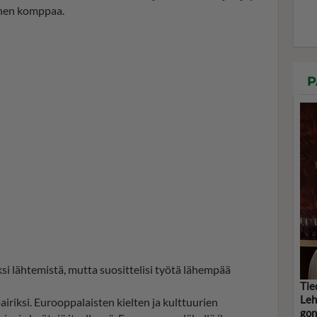
inen komppaa.
P
ksi lähtemistä, mutta suosittelisi työtä lähempää
Tie
Leh
iksi. Eurooppalaisten kielten ja kulttuurien
gon