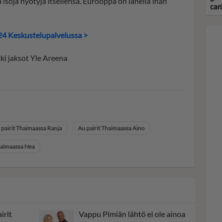
isoja hyötyjä itsellensä. Eurooppa on lähellä ihan
can'
24 Keskustelupalvelussa >
ki jaksot Yle Areena
 pairit Thaimaassa Ranja
Au pairit Thaimaassa Aino
haimaassa Nea
irit
Vappu Pimiän lähtö ei ole ainoa