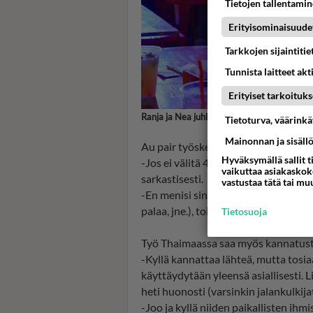
Tietojen tallentamine
Erityisominaisuude
Tarkkojen sijaintiti
Tunnista laitteet akt
Erityiset tarkoituks
Ranja ja Nea juhlistamassa uutta vuotta T
Tietoturva, väärink
Mainonnan ja sisäll
Au pair työskentely Thaimaassa ei in
Hyväksymällä sallit t
-Jos ei välitä 4cm torakoista joka p
vaikuttaa asiakaskoke
sarkastisesti.
vastustaa tätä tai mu
-En menisi sinne mistään hinnasta 
palaa, jne.), toinen pohtii.
Tietosuoja
Työ Thaimaassa saa myös kannatust
-Kyllä kannattaa lähteä, mutta tosia
käyttäydytään yleensä asiallisesti. 
heti huonosti (varsinkin jalankulkijat
-Joo ja kyllä niiden paikallisten ihm