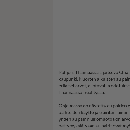
Pohjois-Thaimaassa sijaitseva Chia
kaupunki.
Nuorten aikuisten au pair
erilaiset arvot, elintavat ja odotuks
Thaimaassa -realityssä.
Ohjelmassa on näytetty au pairien e
päihteiden käyttö ja eläinten laimin
yhden au pairin ulkomuotoa on arvost
pettymyksiä, vaan au pairit ovat myö