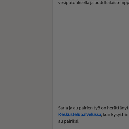
vesiputouksella ja buddhalaistemppe
Sarja ja au pairien työ on herättäny
Keskustelupalvelussa
, kun kysytti
au pairiksi.