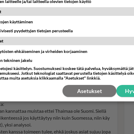
n laitteelle ja/tai laitteella olevien tietojen käyttö
t
etojen käyttäminen
iivisesti pyydettyjen tietojen perusteella
Cha
et
kii
nais
haimaassa. Kuva: Mediawan Finland, Yle
äytösten ehkäiseminen ja virheiden korjaaminen
iko
ön tekninen jakelu
nosta useita keskustelijoita:
ietojesi käsittelyn. Suostumuksesi koskee tätä palvelua, hyväksymättä jä
aikassa. Ne tulee aina öisin, yksi kommentoi
mukseesi. Jotkut teknologiat saattavat perustella tietojen käsittelyä oike
uttaa muita asetuksia klikkaamalla "Asetukset" linkkiä.
(hygienia, ötökät, huumeet, näännyttävä kuumuus, iho
Asetukset
Hyv
a:
an kannattaa muistaa ettei Thaimaa ole Suomi. Siellä
Liikenteessä jos käyttäytyy niin kuin Suomessa, niin käy
), yksi analysoi.
isten kanssa toimeen tulee, ehkä joskus asiat sujuu jopa