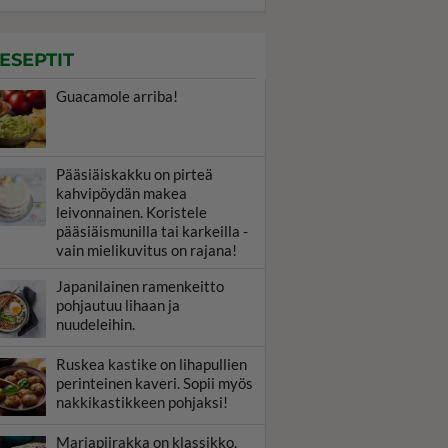
ESEPTIT
Guacamole arriba!
Pääsiäiskakku on pirteä
kahvipöydän makea
leivonnainen. Koristele
pääsiäismunilla tai karkeilla -
vain mielikuvitus on rajana!
Japanilainen ramenkeitto
pohjautuu lihaan ja
nuudeleihin.
Ruskea kastike on lihapullien
perinteinen kaveri. Sopii myös
nakkikastikkeen pohjaksi!
Marjapiirakka on klassikko,