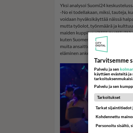
Yksi analysoi Suomi24 keskustelussa
-No ei todellakaan, miksi, tauteja, k
voidaan hyväksikäyttää näissä halp
mutta työolot, työnmäärä ja kulttuur
maiden kuppilan pitäjiä, teettävät h
kuten Suomen yrittäjät kaikki edut p
muita ansaittuja etuuksia. Maassa li
eläminen ankeata.
Tarvitsemme s
Palvelu ja sen
kolman
käyttäen evästeitä ja
tarkoituksenmukaisi
Palvelu ja sen kumpp
Tarkoitukset
Tarkat sijaintitiedo
Kohdennettu mainon
Personoitu sisältö, 