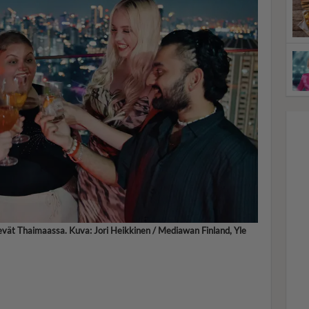
elevät Thaimaassa. Kuva: Jori Heikkinen / Mediawan Finland, Yle