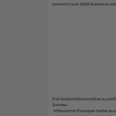
paremmin kuin täällä Suomessa, to
Eräs keskustelija kannattaa au pairi
Suomea:
-Mieluummin Euroopan maihin au pair