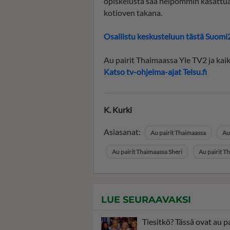
opiskelusta saa helpommin kasattua 
kotioven takana.
Osallistu keskusteluun tästä Suomi
Au pairit Thaimaassa Yle TV2 ja kaik
Katso tv-ohjelma-ajat Telsu.fi
K. Kurki
Asiasanat:
Au pairit Thaimaassa
Au
Au pairit Thaimaassa Sheri
Au pairit T
LUE SEURAAVAKSI
Tiesitkö? Tässä ovat au pa