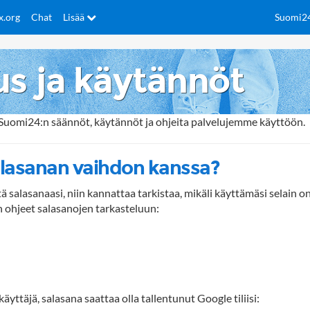
x.org
Chat
Lisää
Suomi24 
s ja käytännöt
t Suomi24:n säännöt, käytännöt ja ohjeita palvelujemme käyttöön.
lasanan vaihdon kanssa?
ä salasanaasi, niin kannattaa tarkistaa, mikäli käyttämäsi selain o
 ohjeet salasanojen tarkasteluun:
käyttäjä, salasana saattaa olla tallentunut Google tiliisi: