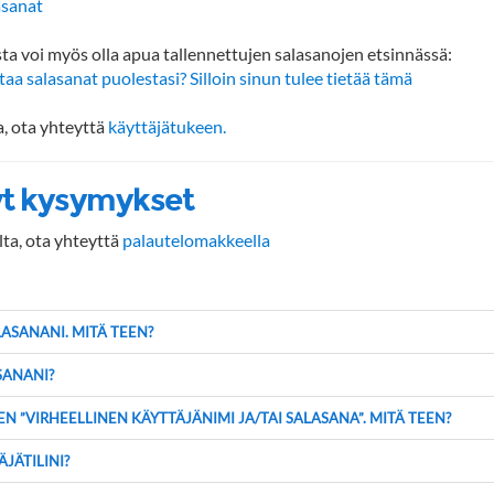
asanat
sta voi myös olla apua tallennettujen salasanojen etsinnässä:
a salasanat puolestasi? Silloin sinun tulee tietää tämä
a, ota yhteyttä
käyttäjätukeen.
yt kysymykset
lta, ota yhteyttä
palautelomakkeella
ASANANI. MITÄ TEEN?
SANANI?
N ”VIRHEELLINEN KÄYTTÄJÄNIMI JA/TAI SALASANA”. MITÄ TEEN?
JÄTILINI?