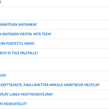
T
 SÄÄNTÖJEN VASTAINEN?
VASTAISEN VIESTIN. MITÄ TEEN?
 ON POISTETTU. MIKSI?
ESTI EI TULE PALSTALLE?
EEN?
KÄYTTÄJÄSTÄ, JOKA LÄHETTÄÄ MINULLE HÄIRITSEVIÄ VIESTEJÄ?
ÄJÄT LUKEA YKSITYISVIESTEJÄNI?
T-KESKUSTELUT?