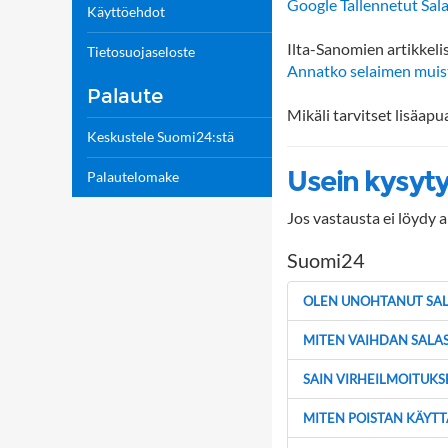
Google Tallennetut Sal
Käyttöehdot
Ilta-Sanomien artikkeli
Tietosuojaseloste
Annatko selaimen muista
Palaute
Mikäli tarvitset lisäapu
Keskustele Suomi24:stä
Usein kysyt
Palautelomake
Jos vastausta ei löydy a
Suomi24
OLEN UNOHTANUT SAL
MITEN VAIHDAN SALA
SAIN VIRHEILMOITUKSE
MITEN POISTAN KÄYTTÄ