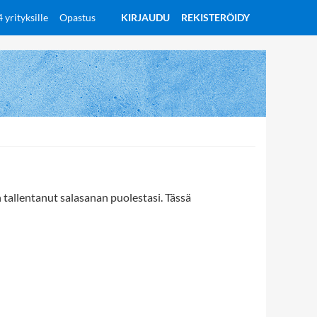
yrityksille
Opastus
KIRJAUDU
REKISTERÖIDY
n tallentanut salasanan puolestasi. Tässä