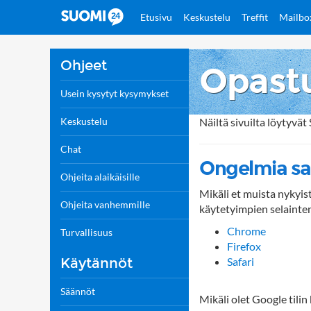
Etusivu
Keskustelu
Treffit
Mailbo
Ohjeet
Opastu
Usein kysytyt kysymykset
Keskustelu
Näiltä sivuilta löytyvä
Chat
Ongelmia sa
Ohjeita alaikäisille
Mikäli et muista nykyist
Ohjeita vanhemmille
käytetyimpien selainten
Chrome
Turvallisuus
Firefox
Safari
Käytännöt
Säännöt
Mikäli olet Google tilin 