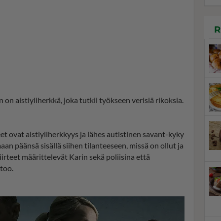
R
 on aistiyliherkkä, joka tutkii työkseen verisiä rikoksia.
t ovat aistiyliherkkyys ja lähes autistinen savant-kyky
an päänsä sisällä siihen tilanteeseen, missä on ollut ja
irteet määrittelevät Karin sekä poliisina että
rtoo.