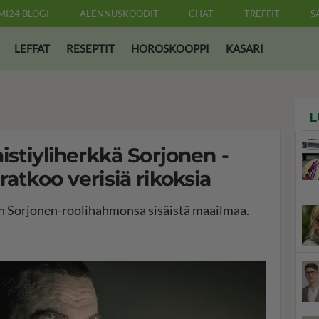
MI24 BLOGI
ALENNUSKOODIT
CHAT
TREFFIT
S
LEFFAT
RESEPTIT
HOROSKOOPPI
KASARI
L
aistiyliherkkä Sorjonen -
ratkoo verisiä rikoksia
tun Sorjonen-roolihahmonsa sisäistä maailmaa.