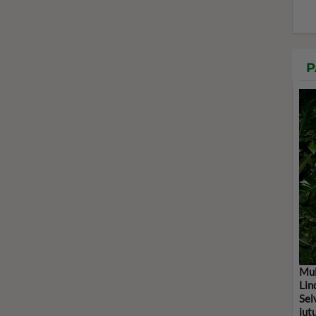
P
Mui
Lin
Sel
jut