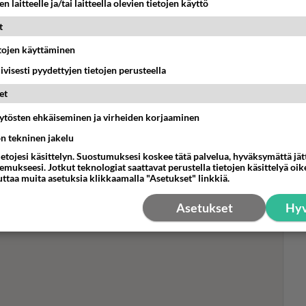
n laitteelle ja/tai laitteella olevien tietojen käyttö
t
- Mutta
Iloisia uutisia! Sorjonen taas
mys tv-
tv:ssä - Pääosassa tietysti itse
etojen käyttäminen
Ville Virtanen!
Mel
iivisesti pyydettyjen tietojen perusteella
lef
a
Muistatko Hyvät, pahat ja
et
rii
tasit
rumat? Tämä leffa tv:ssä
rie
äytösten ehkäiseminen ja virheiden korjaaminen
nnattaa
herättää kohusarjan henkiin
ön tekninen jakelu
ietojesi käsittelyn. Suostumuksesi koskee tätä palvelua, hyväksymättä jä
mukseesi. Jotkut teknologiat saattavat perustella tietojen käsittelyä oike
Iloyllätys! Maajussi-Kalle ja
uttaa muita asetuksia klikkaamalla "Asetukset" linkkiä.
en
Niina palaavat televisioon -
o
Niinalta rehellinen reaktio:
Asetukset
Hyv
"KÄÄKS!"