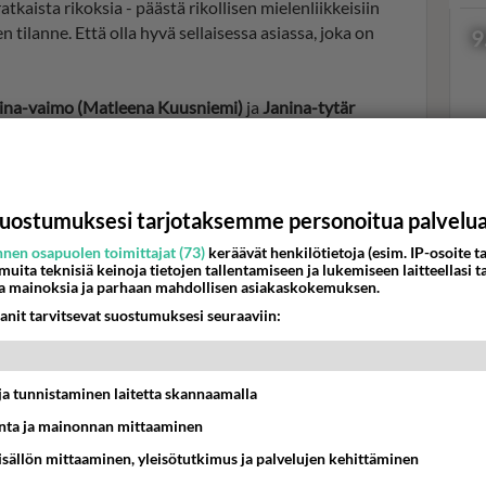
atkaista rikoksia - päästä rikollisen mielenliikkeisiin
nen tilanne. Että olla hyvä sellaisessa asiassa, joka on
9
iina-vaimo (Matleena Kuusniemi)
ja
Janina-tytär
paljon ja pyyteettä. Kumppanuus menee sukupuolen yli,
oisia sielunkumppaneita.
Val
hor
uostumuksesi tarjotaksemme personoitua palvelu
018.
nen osapuolen toimittajat (73)
keräävät henkilötietoja (esim. IP-osoite ta
 muita teknisiä keinoja tietojen tallentamiseen ja lukemiseen laitteellasi t
K
a mainoksia ja parhaan mahdollisen asiakaskokemuksen.
anit tarvitsevat suostumuksesi seuraaviin:
t ja tunnistaminen laitetta skannaamalla
ta ja mainonnan mittaaminen
sisällön mittaaminen, yleisötutkimus ja palvelujen kehittäminen