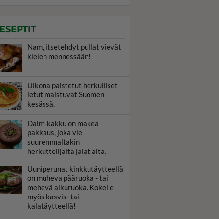
ESEPTIT
Nam, itsetehdyt pullat vievät
kielen mennessään!
Ulkona paistetut herkulliset
letut maistuvat Suomen
kesässä.
Daim-kakku on makea
pakkaus, joka vie
suuremmaltakin
herkuttelijalta jalat alta.
Uuniperunat kinkkutäytteellä
on muheva pääruoka - tai
mehevä alkuruoka. Kokeile
myös kasvis- tai
kalatäytteellä!