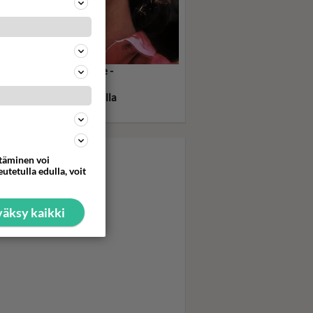
 Gibson on Tappava ase -
fassa surun ja itsetuhon
vaama, hulluuden partaalla
huva poliisi
ttäminen voi
utetulla edulla, voit
äksy kaikki