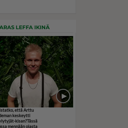
ARAS LEFFA IKINÄ
statko, että Arttu
deman keskeytti
viytyjät-kisan?Tässä
ussa mennään ojasta