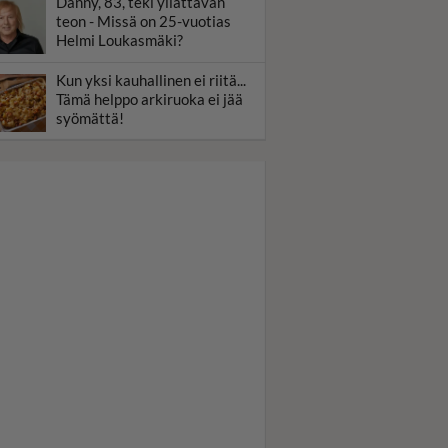
Danny, 83, teki yllättävän
teon - Missä on 25-vuotias
Helmi Loukasmäki?
Kun yksi kauhallinen ei riitä...
Tämä helppo arkiruoka ei jää
syömättä!