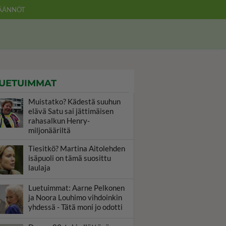
ÄÄNNÖT
UETUIMMAT
Muistatko? Kädestä suuhun
elävä Satu sai jättimäisen
rahasalkun Henry-
miljonääriltä
Tiesitkö? Martina Aitolehden
isäpuoli on tämä suosittu
laulaja
Luetuimmat: Aarne Pelkonen
ja Noora Louhimo vihdoinkin
yhdessä - Tätä moni jo odotti