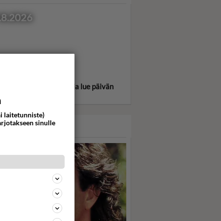
.8.2026
itse oma tähtimerkkisi ja lue päivän
oskooppi!
a
i laitetunniste)
arjotakseen sinulle
ASARI