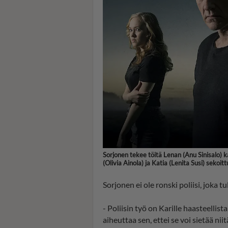
Sorjonen tekee töitä Lenan (Anu Sinisalo) k
(Olivia Ainola) ja Katia (Lenita Susi) seko
Sorjonen ei ole ronski poliisi, joka t
- Poliisin työ on Karille haasteellist
aiheuttaa sen, ettei se voi sietää nii