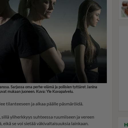
anssa. Sarjassa oma perhe-elämä ja poliisien tyttäret Janina
ittuvat mukaan juoneen. Kuva: Yle Kuvapalvelu.
ulee tilanteeseen ja alkaa päälle päsmäröidä.
a, sillä yliherkkyys suhteessa ruumiiseen ja vereen
tä, eikä se voi sietää väkivaltaisuuksia lainkaan.
H