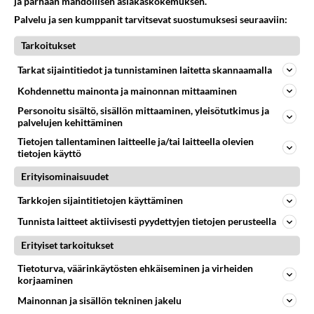
ja parhaan mahdollisen asiakaskokemuksen.
Palvelu ja sen kumppanit tarvitsevat suostumuksesi seuraaviin:
Tarkoitukset
Tarkat sijaintitiedot ja tunnistaminen laitetta skannaamalla
Kohdennettu mainonta ja mainonnan mittaaminen
Personoitu sisältö, sisällön mittaaminen, yleisötutkimus ja
palvelujen kehittäminen
Tietojen tallentaminen laitteelle ja/tai laitteella olevien
tietojen käyttö
Erityisominaisuudet
LUETUIMMAT
Tarkkojen sijaintitietojen käyttäminen
Muistatko? Kädestä suuhun
Tunnista laitteet aktiivisesti pyydettyjen tietojen perusteella
elävä Satu sai jättimäisen
Erityiset tarkoitukset
rahasalkun Henry-
miljonääriltä
Tietoturva, väärinkäytösten ehkäiseminen ja virheiden
korjaaminen
Tiesitkö? Martina Aitolehden
isäpuoli on tämä suosittu
Mainonnan ja sisällön tekninen jakelu
laulaja