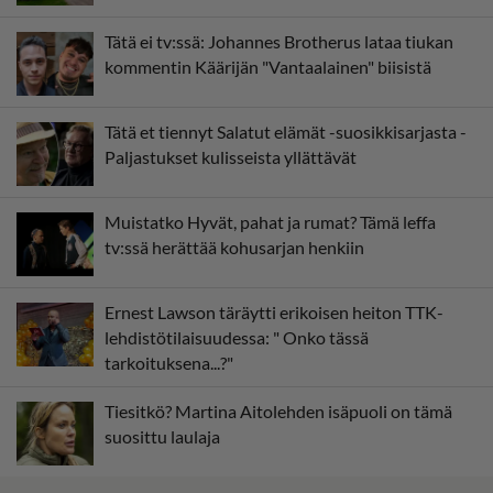
Tätä ei tv:ssä: Johannes Brotherus lataa tiukan
kommentin Käärijän "Vantaalainen" biisistä
Tätä et tiennyt Salatut elämät -suosikkisarjasta -
Paljastukset kulisseista yllättävät
Muistatko Hyvät, pahat ja rumat? Tämä leffa
tv:ssä herättää kohusarjan henkiin
Ernest Lawson täräytti erikoisen heiton TTK-
lehdistötilaisuudessa: " Onko tässä
tarkoituksena...?"
Tiesitkö? Martina Aitolehden isäpuoli on tämä
suosittu laulaja