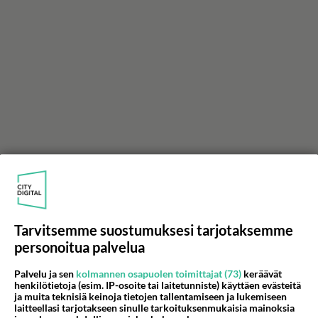
Tarvitsemme suostumuksesi tarjotaksemme
personoitua palvelua
Palvelu ja sen
kolmannen osapuolen toimittajat (73)
keräävät
henkilötietoja (esim. IP-osoite tai laitetunniste) käyttäen evästeitä
ja muita teknisiä keinoja tietojen tallentamiseen ja lukemiseen
laitteellasi tarjotakseen sinulle tarkoituksenmukaisia mainoksia