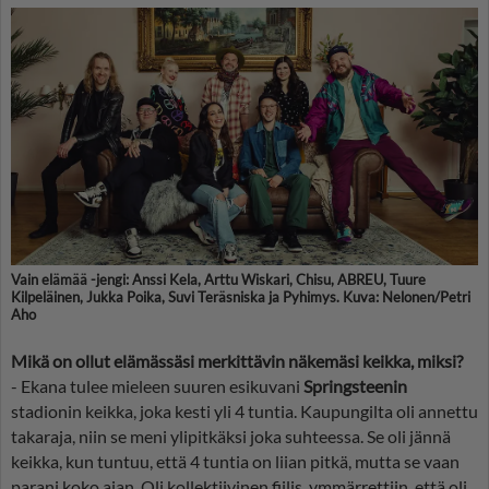
Vain elämää -jengi: Anssi Kela, Arttu Wiskari, Chisu, ABREU, Tuure
Kilpeläinen, Jukka Poika, Suvi Teräsniska ja Pyhimys. Kuva: Nelonen/Petri
Aho
Mikä on ollut elämässäsi merkittävin näkemäsi keikka, miksi?
- Ekana tulee mieleen suuren esikuvani
Springsteenin
stadionin keikka, joka kesti yli 4 tuntia. Kaupungilta oli annettu
takaraja, niin se meni ylipitkäksi joka suhteessa. Se oli jännä
keikka, kun tuntuu, että 4 tuntia on liian pitkä, mutta se vaan
parani koko ajan. Oli kollektiivinen fiilis, ymmärrettiin, että oli