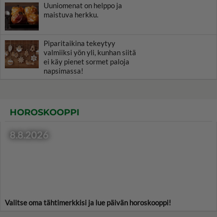
Uuniomenat on helppo ja
maistuva herkku.
Piparitaikina tekeytyy
valmiiksi yön yli, kunhan siitä
ei käy pienet sormet paloja
napsimassa!
HOROSKOOPPI
8.8.2026
Valitse oma tähtimerkkisi ja lue päivän horoskooppi!