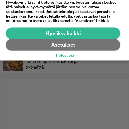
Hyväksymällä sallit tietojesi käsittelyn. Suostumuksesi koskee
tätä palvelua, hyväksymättä jättäminen voi vaikuttaa
Luetuimmat: Aarne Pelkonen
asiakaskokemukseesi. Jotkut teknologiat saattavat perustella
tietojen käsittelyä oikeutetulla edulla, voit vastustaa tätä tai
ja Noora Louhimo vihdoinkin
muuttaa muita asetuksia klikkaamalla "Asetukset" linkkiä.
yhdessä - Tätä moni jo odotti
Hyväksy kaikki
Danny, 83, teki yllättävän
teon - Missä on 25-vuotias
Helmi Loukasmäki?
Asetukset
Tietosuoja
Kun yksi kauhallinen ei riitä...
Tämä helppo arkiruoka ei jää
syömättä!