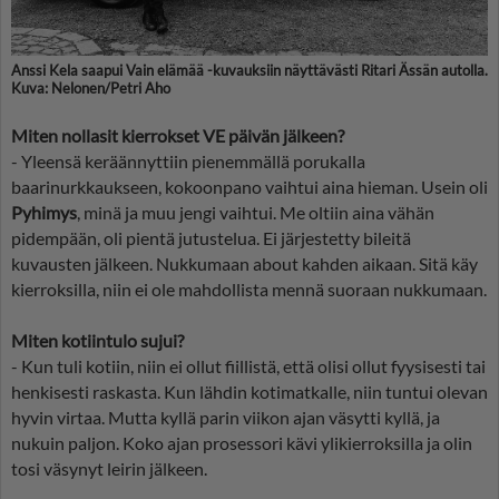
Anssi Kela saapui Vain elämää -kuvauksiin näyttävästi Ritari Ässän autolla.
Kuva: Nelonen/Petri Aho
Miten nollasit kierrokset VE päivän jälkeen?
- Yleensä keräännyttiin pienemmällä porukalla
baarinurkkaukseen, kokoonpano vaihtui aina hieman. Usein oli
Pyhimys
, minä ja muu jengi vaihtui. Me oltiin aina vähän
pidempään, oli pientä jutustelua. Ei järjestetty bileitä
kuvausten jälkeen. Nukkumaan about kahden aikaan. Sitä käy
kierroksilla, niin ei ole mahdollista mennä suoraan nukkumaan.
Miten kotiintulo sujui?
- Kun tuli kotiin, niin ei ollut fiillistä, että olisi ollut fyysisesti tai
henkisesti raskasta. Kun lähdin kotimatkalle, niin tuntui olevan
hyvin virtaa. Mutta kyllä parin viikon ajan väsytti kyllä, ja
nukuin paljon. Koko ajan prosessori kävi ylikierroksilla ja olin
tosi väsynyt leirin jälkeen.