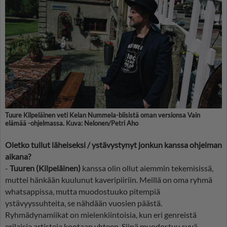
Tuure Kilpeläinen veti Kelan Nummela-biisistä oman versionsa Vain
elämää -ohjelmassa.
Kuva: Nelonen/Petri Aho
Oletko tullut läheiseksi / ystävystynyt jonkun kanssa ohjelman
aikana?
-
Tuuren (Kilpeläinen)
kanssa olin ollut aiemmin tekemisissä,
muttei hänkään kuulunut kaveripiiriin. Meillä on oma ryhmä
whatsappissa, mutta muodostuuko pitempiä
ystävyyssuhteita, se nähdään vuosien päästä.
Ryhmädynamiikat on mielenkiintoisia, kun eri genreistä
erilaisia artisteja kootaan yhteen. Siinä muodostuu syvä