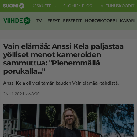
KESKUSTELU
SUOMI24 BLOGI
ALENNUSKOODIT
Suomi24 Viihde
TV
LEFFAT
RESEPTIT
HOROSKOOPPI
KASARI
Vain elämää: Anssi Kela paljastaa
yölliset menot kameroiden
sammuttua: "Pienemmällä
porukalla..."
Anssi Kela oli yksi tämän kauden Vain elämää -tähdistä.
26.11.2021 klo 8:00