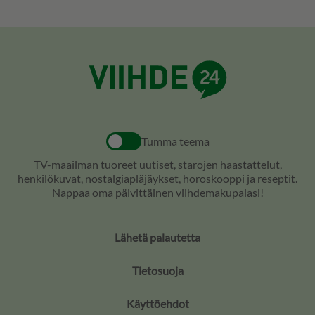
Tumma teema
TV-maailman tuoreet uutiset, starojen haastattelut,
henkilökuvat, nostalgiapläjäykset, horoskooppi ja reseptit.
Nappaa oma päivittäinen viihdemakupalasi!
Lähetä palautetta
Tietosuoja
Käyttöehdot