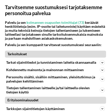
Tarvitsemme suostumuksesi tarjotaksemme
personoitua palvelua
Palvelu ja sen
kolmannen osapuolen toimittajat (73)
keräävät
henkilötietoja (esim. IP-osoite tai laitetunniste) käyttäen evästeitä
ja muita teknisiä keinoja tietojen tallentamiseen ja lukemiseen
laitteellasi tarjotakseen sinulle tarkoituksenmukaisia mainoksia
ja parhaan mahdollisen asiakaskokemuksen.
Palvelu ja sen kumppanit tarvitsevat suostumuksesi seuraaviin:
Muistatko kuumat Bros-
Tarkoitukset
kaksoset 80-luvulta? Takana
28 v. välirikko ja mykkäkoulu
Tarkat sijaintitiedot ja tunnistaminen laitetta skannaamalla
Kohdennettu mainonta ja mainonnan mittaaminen
Personoitu sisältö, sisällön mittaaminen, yleisötutkimus ja
PARAS LEFFA IKINÄ
palvelujen kehittäminen
Tietojen tallentaminen laitteelle ja/tai laitteella olevien
tietojen käyttö
Erityisominaisuudet
Tarkkojen sijaintitietojen käyttäminen