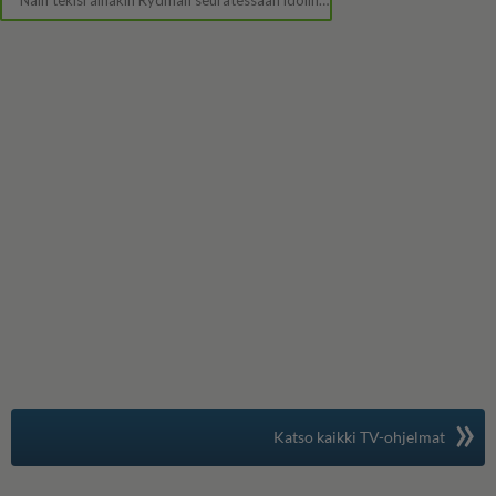
»
Suomen suosituin
Katso kaikki TV-ohjelmat
TV-opas