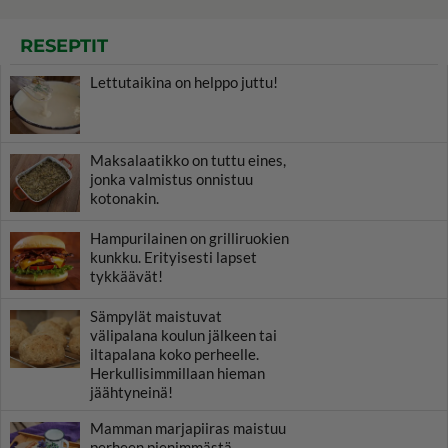
RESEPTIT
Lettutaikina on helppo juttu!
Maksalaatikko on tuttu eines,
jonka valmistus onnistuu
kotonakin.
Hampurilainen on grilliruokien
kunkku. Erityisesti lapset
tykkäävät!
Sämpylät maistuvat
välipalana koulun jälkeen tai
iltapalana koko perheelle.
Herkullisimmillaan hieman
jäähtyneinä!
Mamman marjapiiras maistuu
perheen pienimmästä