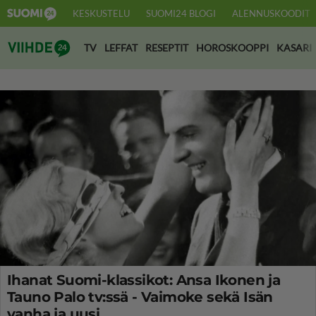
KESKUSTELU
SUOMI24 BLOGI
ALENNUSKOODIT
Suomi24 Viihde
TV
LEFFAT
RESEPTIT
HOROSKOOPPI
KASARI
Ihanat Suomi-klassikot: Ansa Ikonen ja
Tauno Palo tv:ssä - Vaimoke sekä Isän
vanha ja uusi