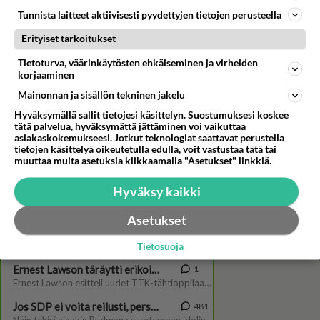
Tunnista laitteet aktiivisesti pyydettyjen tietojen perusteella
Erityiset tarkoitukset
Tietoturva, väärinkäytösten ehkäiseminen ja virheiden
korjaaminen
Mainonnan ja sisällön tekninen jakelu
Hyväksymällä sallit tietojesi käsittelyn. Suostumuksesi koskee
Katso video: Paras leffa ikinä:
tätä palvelua, hyväksymättä jättäminen voi vaikuttaa
Anna Brotkin
asiakaskokemukseesi. Jotkut teknologiat saattavat perustella
tietojen käsittelyä oikeutetulla edulla, voit vastustaa tätä tai
muuttaa muita asetuksia klikkaamalla "Asetukset" linkkiä.
Hyväksy kaikki
Asetukset
Tietosuoja