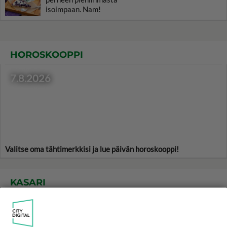
isoimpaan. Nam!
HOROSKOOPPI
7.8.2026
Valitse oma tähtimerkkisi ja lue päivän horoskooppi!
KASARI