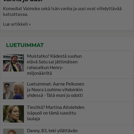
Komediat Vaimoke sekä Isän vanha ja uusi ovat viihdyttävää
katsottavaa.
Lue artikkeli »
LUETUIMMAT
Muistatko? Kädestä suuhun
elävä Satu sai jättimäisen
rahasalkun Henry-
miljonääriltä
Luetuimmat: Aarne Pelkonen
ja Noora Louhimo vihdoinkin
yhdessä - Tätä moni jo odotti
Tiesitkö? Martina Aitolehden
isäpuoli on tämä suosittu
laulaja
Danny, 83, teki yllättävän