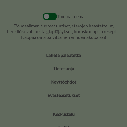
Tumma teema
TV-maailman tuoreet uutiset, starojen haastattelut,
henkilökuvat, nostalgiapläjäykset, horoskooppi ja reseptit.
Nappaa oma päivittäinen viihdemakupalasi!
Lähetä palautetta
Tietosuoja
Käyttöehdot
Evästeasetukset
Keskustelu