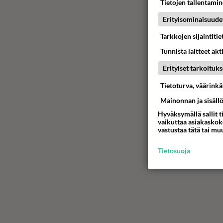
Tietojen tallentamine
Erityisominaisuude
Tarkkojen sijaintiti
Tunnista laitteet akt
Erityiset tarkoituks
Tietoturva, väärink
Mainonnan ja sisäll
Hyväksymällä sallit t
vaikuttaa asiakaskoke
vastustaa tätä tai mu
Tietosuoja