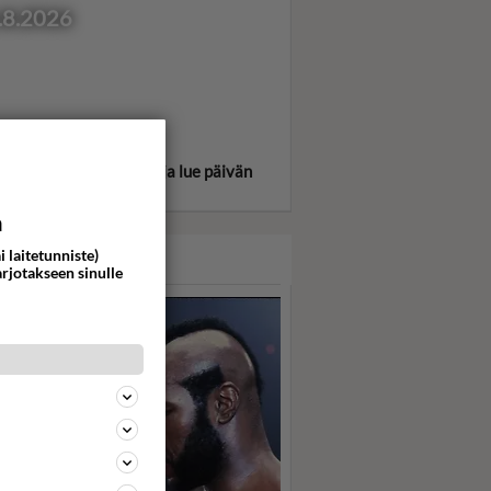
.8.2026
itse oma tähtimerkkisi ja lue päivän
oskooppi!
a
i laitetunniste)
ASARI
arjotakseen sinulle