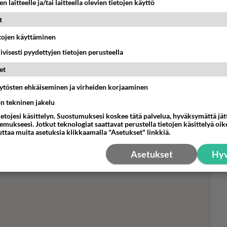
n laitteelle ja/tai laitteella olevien tietojen käyttö
t
etojen käyttäminen
Sta
hen
iivisesti pyydettyjen tietojen perusteella
tyk
et
äytösten ehkäiseminen ja virheiden korjaaminen
ön tekninen jakelu
ietojesi käsittelyn. Suostumuksesi koskee tätä palvelua, hyväksymättä jä
mukseesi. Jotkut teknologiat saattavat perustella tietojen käsittelyä oike
uttaa muita asetuksia klikkaamalla "Asetukset" linkkiä.
Asetukset
Hyv