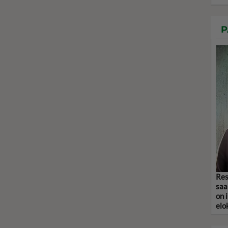
P
Res
saa
on 
elo