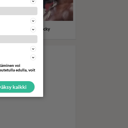
llone meinasi heittää
kensä kuvauksissa - Rocky
itti tykimmin kasarilla
ttäminen voi
utetulla edulla, voit
äksy kaikki