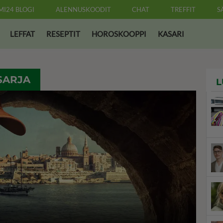
MI24 BLOGI
ALENNUSKOODIT
CHAT
TREFFIT
S
LEFFAT
RESEPTIT
HOROSKOOPPI
KASARI
SARJA
L