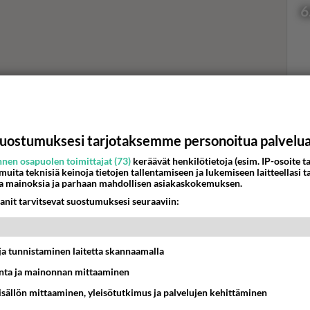
6
Val
hor
uostumuksesi tarjotaksemme personoitua palvelu
nen osapuolen toimittajat (73)
keräävät henkilötietoja (esim. IP-osoite ta
K
 muita teknisiä keinoja tietojen tallentamiseen ja lukemiseen laitteellasi t
a mainoksia ja parhaan mahdollisen asiakaskokemuksen.
anit tarvitsevat suostumuksesi seuraaviin:
t ja tunnistaminen laitetta skannaamalla
ta ja mainonnan mittaaminen
sisällön mittaaminen, yleisötutkimus ja palvelujen kehittäminen