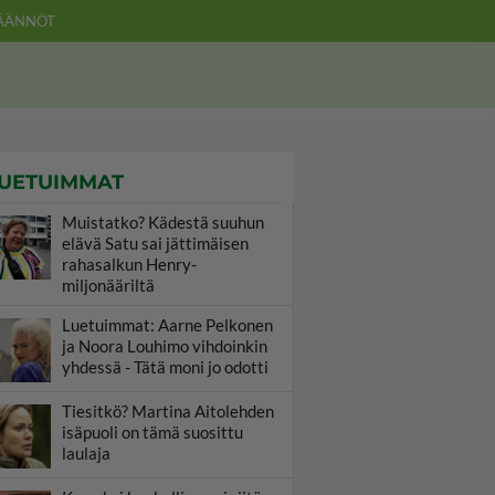
ÄÄNNÖT
UETUIMMAT
Muistatko? Kädestä suuhun
elävä Satu sai jättimäisen
rahasalkun Henry-
miljonääriltä
Luetuimmat: Aarne Pelkonen
ja Noora Louhimo vihdoinkin
yhdessä - Tätä moni jo odotti
Tiesitkö? Martina Aitolehden
isäpuoli on tämä suosittu
laulaja