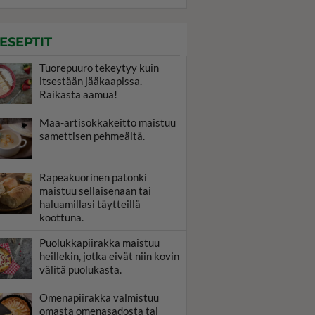
ESEPTIT
Tuorepuuro tekeytyy kuin
itsestään jääkaapissa.
Raikasta aamua!
Maa-artisokkakeitto maistuu
samettisen pehmeältä.
Rapeakuorinen patonki
maistuu sellaisenaan tai
haluamillasi täytteillä
koottuna.
Puolukkapiirakka maistuu
heillekin, jotka eivät niin kovin
välitä puolukasta.
Omenapiirakka valmistuu
omasta omenasadosta tai