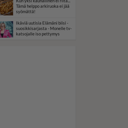
Kun yksi kauhallinen ei riitä...
Tämä helppo arkiruoka ei jää
syömättä!
Ikäviä uutisia Elämäni biisi -
suosikkisarjasta - Monelle tv-
katsojalle iso pettymys