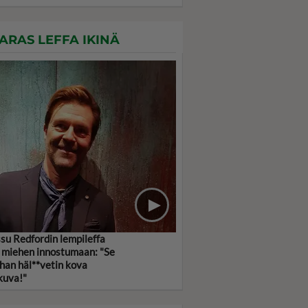
ARAS LEFFA IKINÄ
su Redfordin lempileffa
 miehen innostumaan: "Se
ihan häl**vetin kova
kuva!"