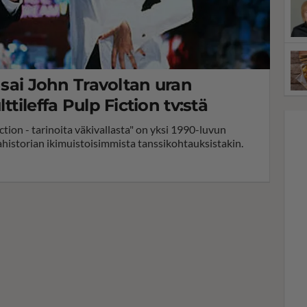
i sai John Travoltan uran
ttileffa Pulp Fiction tv:stä
ion - tarinoita väkivallasta" on yksi 1990-luvun
effahistorian ikimuistoisimmista tanssikohtauksistakin.