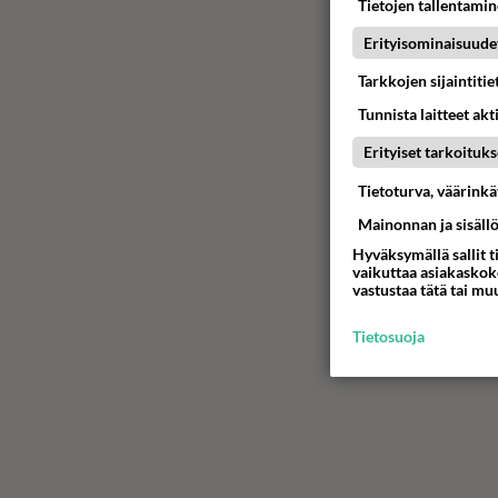
Tietojen tallentamine
Erityisominaisuude
Tarkkojen sijaintiti
Tunnista laitteet akt
Erityiset tarkoituks
Tietoturva, väärink
Mainonnan ja sisäll
Hyväksymällä sallit t
vaikuttaa asiakaskoke
vastustaa tätä tai mu
Tietosuoja