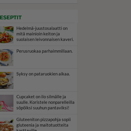
ESEPTIT
Hedelmä-juustosalaatti on
mitä mainioin keiton ja
suolaisen leivonnaisen kaveri.
Perusruokaa parhaimmillaan.
Syksy on pataruokien aikaa.
Cupcaket on ilo silmälle ja
suulle. Koristele nonparelleilla
söpöiksi suuhun pantaviksi!
Gluteeniton pizzapohja sopii
gluteenia ja maitotuotteita
karttaville.