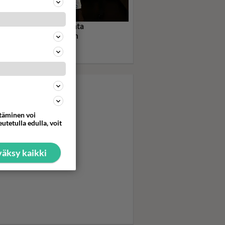
an Duran uskalsi meikata
tanssia - Pop-ura lentoon
kealla musavideolla -
so video tästä!
ttäminen voi
utetulla edulla, voit
äksy kaikki