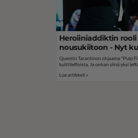
Heroiiniaddiktin rool
nousukiitoon - Nyt kul
Quentin Tarantinon ohjaama "Pulp Fict
kulttileffoista. Ja onhan siinä yksi l
Lue artikkeli »