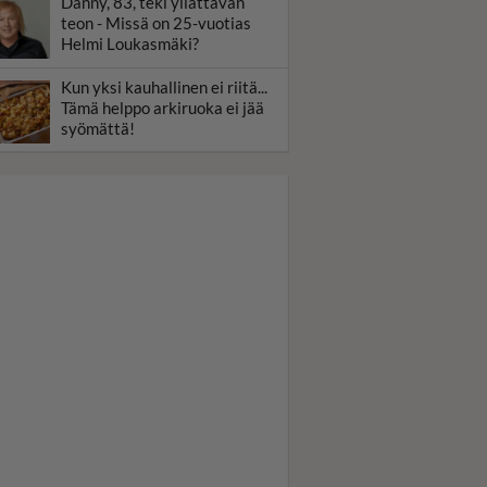
Danny, 83, teki yllättävän
teon - Missä on 25-vuotias
Helmi Loukasmäki?
Kun yksi kauhallinen ei riitä...
Tämä helppo arkiruoka ei jää
syömättä!