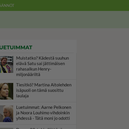
ÄÄNNÖT
UETUIMMAT
Muistatko? Kädestä suuhun
elävä Satu sai jättimäisen
rahasalkun Henry-
miljonääriltä
Tiesitkö? Martina Aitolehden
isäpuoli on tämä suosittu
laulaja
Luetuimmat: Aarne Pelkonen
ja Noora Louhimo vihdoinkin
yhdessä - Tätä moni jo odotti