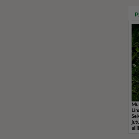
P
Mui
Lin
Sel
jut
alli