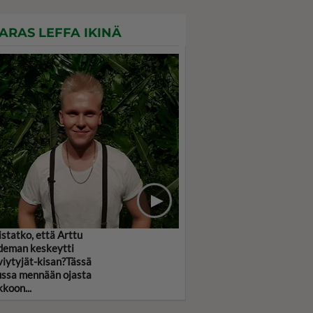
ARAS LEFFA IKINÄ
statko, että Arttu
deman keskeytti
viytyjät-kisan?Tässä
ussa mennään ojasta
kkoon...