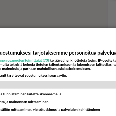
Val
hor
uostumuksesi tarjotaksemme personoitua palvelu
K
nen osapuolen toimittajat (73)
keräävät henkilötietoja (esim. IP-osoite ta
 muita teknisiä keinoja tietojen tallentamiseen ja lukemiseen laitteellasi t
a mainoksia ja parhaan mahdollisen asiakaskokemuksen.
anit tarvitsevat suostumuksesi seuraaviin:
t ja tunnistaminen laitetta skannaamalla
ta ja mainonnan mittaaminen
sisällön mittaaminen, yleisötutkimus ja palvelujen kehittäminen