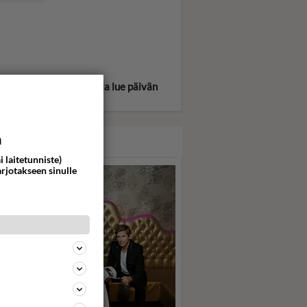
itse oma tähtimerkkisi ja lue päivän
oskooppi!
a
ASARI
i laitetunniste)
arjotakseen sinulle