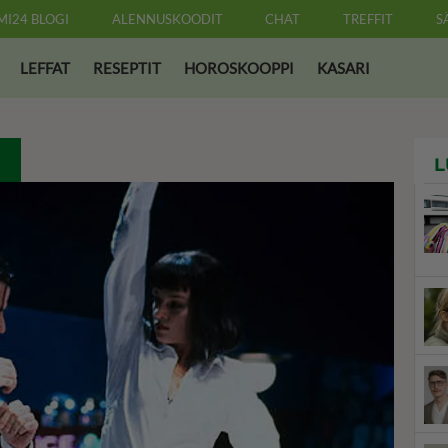
MI24 BLOGI
ALENNUSKOODIT
CHAT
TREFFIT
S
LEFFAT
RESEPTIT
HOROSKOOPPI
KASARI
O
L