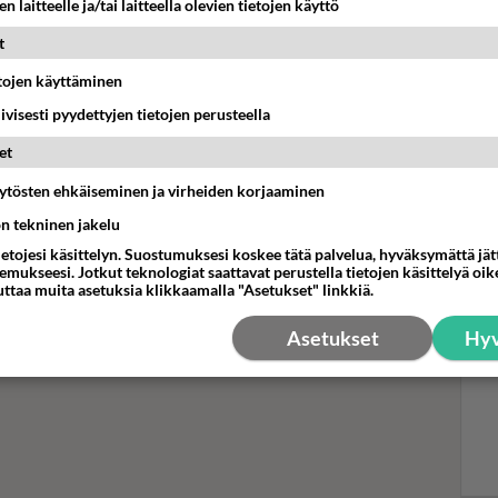
n laitteelle ja/tai laitteella olevien tietojen käyttö
t
Dur
ja 
etojen käyttäminen
roh
iivisesti pyydettyjen tietojen perusteella
Kat
et
äytösten ehkäiseminen ja virheiden korjaaminen
ön tekninen jakelu
ietojesi käsittelyn. Suostumuksesi koskee tätä palvelua, hyväksymättä jä
mukseesi. Jotkut teknologiat saattavat perustella tietojen käsittelyä oike
uttaa muita asetuksia klikkaamalla "Asetukset" linkkiä.
Asetukset
Hyv