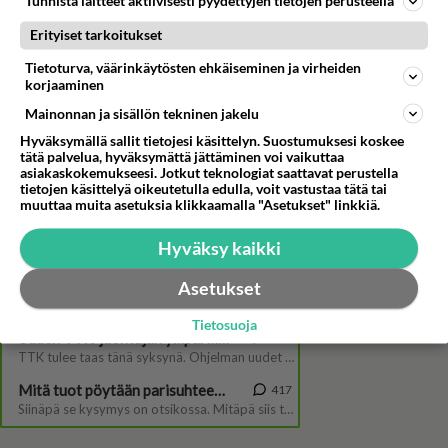
Tunnista laitteet aktiivisesti pyydettyjen tietojen perusteella
Erityiset tarkoitukset
Tietoturva, väärinkäytösten ehkäiseminen ja virheiden
korjaaminen
Tube-tähti Miska MH
viidakossa askeettisissa
Mainonnan ja sisällön tekninen jakelu
oloissa - Oliko näitä ikävä
Hyväksymällä sallit tietojesi käsittelyn. Suostumuksesi koskee
Selviytyjät-kisassa?
tätä palvelua, hyväksymättä jättäminen voi vaikuttaa
asiakaskokemukseesi. Jotkut teknologiat saattavat perustella
tietojen käsittelyä oikeutetulla edulla, voit vastustaa tätä tai
muuttaa muita asetuksia klikkaamalla "Asetukset" linkkiä.
Hyväksy kaikki
Asetukset
Tietosuoja