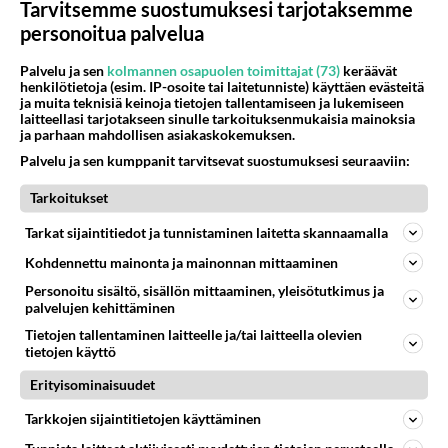
Tarvitsemme suostumuksesi tarjotaksemme
personoitua palvelua
Palvelu ja sen
kolmannen osapuolen toimittajat (73)
keräävät
henkilötietoja (esim. IP-osoite tai laitetunniste) käyttäen evästeitä
ja muita teknisiä keinoja tietojen tallentamiseen ja lukemiseen
laitteellasi tarjotakseen sinulle tarkoituksenmukaisia mainoksia
Stallone meinasi heittää
ja parhaan mahdollisen asiakaskokemuksen.
henkensä kuvauksissa - Rocky
Palvelu ja sen kumppanit tarvitsevat suostumuksesi seuraaviin:
tykitti tykimmin kasarilla
Tarkoitukset
Tarkat sijaintitiedot ja tunnistaminen laitetta skannaamalla
PARAS LEFFA IKINÄ
Kohdennettu mainonta ja mainonnan mittaaminen
Personoitu sisältö, sisällön mittaaminen, yleisötutkimus ja
palvelujen kehittäminen
Tietojen tallentaminen laitteelle ja/tai laitteella olevien
tietojen käyttö
Erityisominaisuudet
Tarkkojen sijaintitietojen käyttäminen