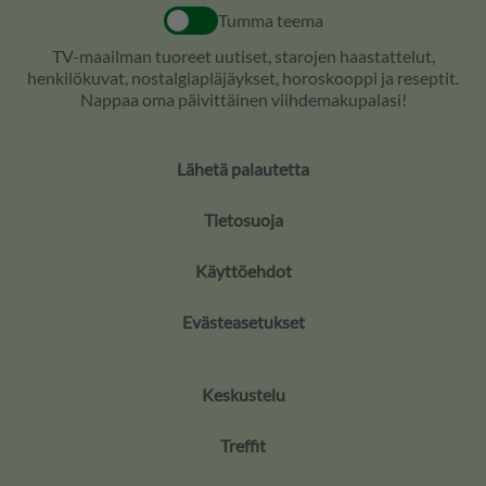
Tumma teema
TV-maailman tuoreet uutiset, starojen haastattelut,
henkilökuvat, nostalgiapläjäykset, horoskooppi ja reseptit.
Nappaa oma päivittäinen viihdemakupalasi!
Lähetä palautetta
Tietosuoja
Käyttöehdot
Evästeasetukset
Keskustelu
Treffit