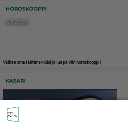
HOROSKOOPPI
6.8.2026
Valitse oma tähtimerkkisi ja lue päivän horoskooppi!
KASARI