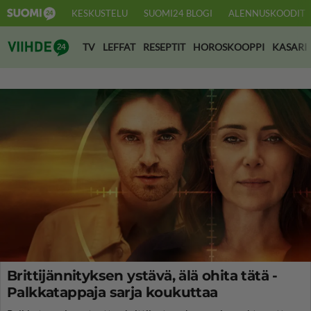
KESKUSTELU
SUOMI24 BLOGI
ALENNUSKOODIT
Suomi24 Viihde
TV
LEFFAT
RESEPTIT
HOROSKOOPPI
KASARI
Brittijännityksen ystävä, älä ohita tätä -
Palkkatappaja sarja koukuttaa