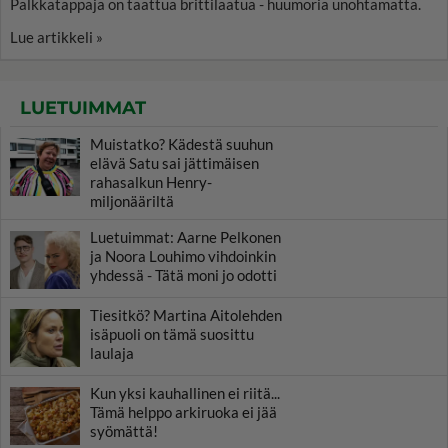
Palkkatappaja on taattua brittilaatua - huumoria unohtamatta.
Lue artikkeli »
LUETUIMMAT
Muistatko? Kädestä suuhun
elävä Satu sai jättimäisen
rahasalkun Henry-
miljonääriltä
Luetuimmat: Aarne Pelkonen
ja Noora Louhimo vihdoinkin
yhdessä - Tätä moni jo odotti
Tiesitkö? Martina Aitolehden
isäpuoli on tämä suosittu
laulaja
Kun yksi kauhallinen ei riitä...
Tämä helppo arkiruoka ei jää
syömättä!