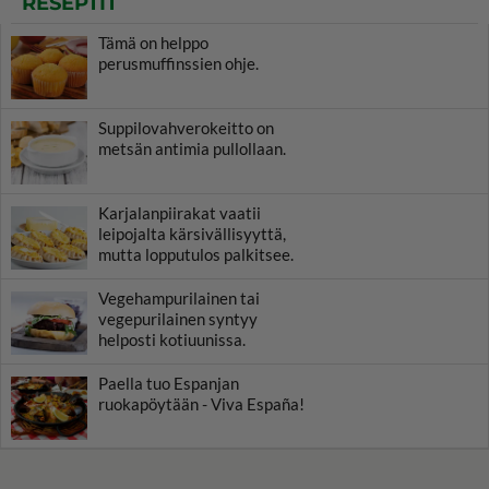
RESEPTIT
Tämä on helppo
perusmuffinssien ohje.
Suppilovahverokeitto on
metsän antimia pullollaan.
Karjalanpiirakat vaatii
leipojalta kärsivällisyyttä,
mutta lopputulos palkitsee.
Vegehampurilainen tai
vegepurilainen syntyy
helposti kotiuunissa.
Paella tuo Espanjan
ruokapöytään - Viva España!