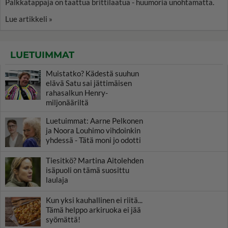
Palkkatappaja on taattua brittilaatua - huumoria unohtamatta.
Lue artikkeli »
LUETUIMMAT
Muistatko? Kädestä suuhun
elävä Satu sai jättimäisen
rahasalkun Henry-
miljonääriltä
Luetuimmat: Aarne Pelkonen
ja Noora Louhimo vihdoinkin
yhdessä - Tätä moni jo odotti
Tiesitkö? Martina Aitolehden
isäpuoli on tämä suosittu
laulaja
Kun yksi kauhallinen ei riitä...
Tämä helppo arkiruoka ei jää
syömättä!