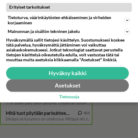
Erityiset tarkoitukset
Tietoturva, väärinkäytösten ehkäiseminen ja virheiden
korjaaminen
Maajussille morsian-Lauri on
Mainonnan ja sisällön tekninen jakelu
kyllä mystinen tapaus - Antaa
ympäripyöreitä vastauksia
Hyväksymällä sallit tietojesi käsittelyn. Suostumuksesi koskee
tätä palvelua, hyväksymättä jättäminen voi vaikuttaa
asiakaskokemukseesi. Jotkut teknologiat saattavat perustella
tietojen käsittelyä oikeutetulla edulla, voit vastustaa tätä tai
muuttaa muita asetuksia klikkaamalla "Asetukset" linkkiä.
Hyväksy kaikki
Asetukset
Tietosuoja