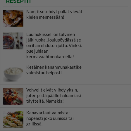
RESEPTIT
Nam, itsetehdyt pullat vievät
kielen mennessään!
Luumukiisseli on talvinen
jälkiruoka. Joulupöydässä se
on ihan ehdoton juttu. Vinkki:
pue juhlaan
kermavaahtonokareella!
Kesäinen kananmunakastike
valmistuu helposti.
Vohvelit eivät viihdy yksin,
joten pistä päälle haluamiasi
täytteitä. Namskis!
Kanavartaat valmistat
nopeasti joko uunissa tai
grillissä.