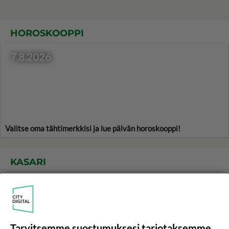
HOROSKOOPPI
7.8.2026
Valitse oma tähtimerkkisi ja lue päivän horoskooppi!
KASARI
Tarvitsemme suostumuksesi tarjotaksemme