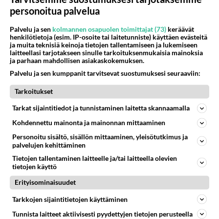
personoitua palvelua
Palvelu ja sen
kolmannen osapuolen toimittajat (73)
keräävät
henkilötietoja (esim. IP-osoite tai laitetunniste) käyttäen evästeitä
ja muita teknisiä keinoja tietojen tallentamiseen ja lukemiseen
laitteellasi tarjotakseen sinulle tarkoituksenmukaisia mainoksia
ja parhaan mahdollisen asiakaskokemuksen.
Palvelu ja sen kumppanit tarvitsevat suostumuksesi seuraaviin:
Remember my name - Fame!
Tarkoitukset
Tarkat sijaintitiedot ja tunnistaminen laitetta skannaamalla
PARAS LEFFA IKINÄ
Kohdennettu mainonta ja mainonnan mittaaminen
Personoitu sisältö, sisällön mittaaminen, yleisötutkimus ja
palvelujen kehittäminen
Tietojen tallentaminen laitteelle ja/tai laitteella olevien
tietojen käyttö
Erityisominaisuudet
Tarkkojen sijaintitietojen käyttäminen
Tunnista laitteet aktiivisesti pyydettyjen tietojen perusteella