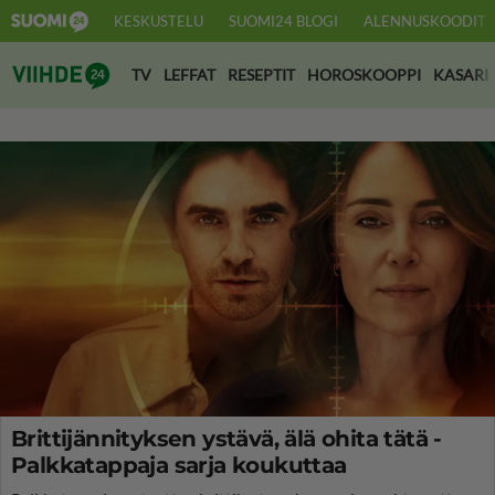
KESKUSTELU
SUOMI24 BLOGI
ALENNUSKOODIT
Suomi24 Viihde
TV
LEFFAT
RESEPTIT
HOROSKOOPPI
KASARI
Brittijännityksen ystävä, älä ohita tätä -
Palkkatappaja sarja koukuttaa