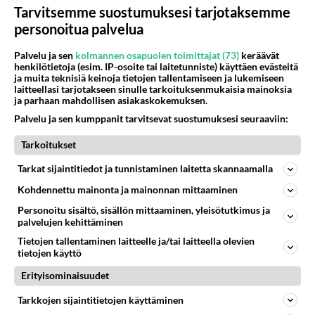
Tarvitsemme suostumuksesi tarjotaksemme
personoitua palvelua
Selviytyjät Suomi jymy-yllättäjä - Kristian
Palvelu ja sen
kolmannen osapuolen toimittajat (73)
keräävät
Heiskari ei pelkää vanhoja syntejä: "Latu
henkilötietoja (esim. IP-osoite tai laitetunniste) käyttäen evästeitä
ja muita teknisiä keinoja tietojen tallentamiseen ja lukemiseen
finaaliin..."
laitteellasi tarjotakseen sinulle tarkoituksenmukaisia mainoksia
ja parhaan mahdollisen asiakaskokemuksen.
Selviytyjät Suomi palaa uusin kuvioin ja Kristian Heiskari on
mukana uudemman kerran.
Palvelu ja sen kumppanit tarvitsevat suostumuksesi seuraaviin:
Tarkoitukset
Tarkat sijaintitiedot ja tunnistaminen laitetta skannaamalla
Kohdennettu mainonta ja mainonnan mittaaminen
Personoitu sisältö, sisällön mittaaminen, yleisötutkimus ja
palvelujen kehittäminen
Tietojen tallentaminen laitteelle ja/tai laitteella olevien
tietojen käyttö
Erityisominaisuudet
Tarkkojen sijaintitietojen käyttäminen