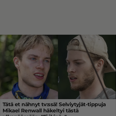
Tätä et nähnyt tv:ssä! Selviytyjät-tippuja
Mikael Renwall häkeltyi tästä