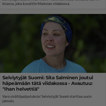
kisassa, joka kuvattiin Malesian viidakossa.
Selviytyjät Suomi: Sita Salminen joutui
häpeämään tätä viidakossa - Avautuu:
"Ihan helvettiä"
Varo sisältöpaljastuksia! Selviytyjät Suomi starttaa uusin
jaksoin.