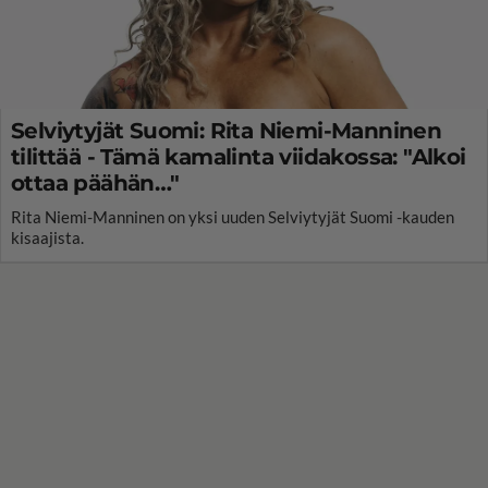
Selviytyjät Suomi: Rita Niemi-Manninen
tilittää - Tämä kamalinta viidakossa: "Alkoi
ottaa päähän…"
Rita Niemi-Manninen on yksi uuden Selviytyjät Suomi -kauden
kisaajista.