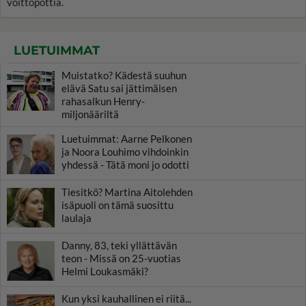
voittopottia.
LUETUIMMAT
Muistatko? Kädestä suuhun
elävä Satu sai jättimäisen
rahasalkun Henry-
miljonääriltä
Luetuimmat: Aarne Pelkonen
ja Noora Louhimo vihdoinkin
yhdessä - Tätä moni jo odotti
Tiesitkö? Martina Aitolehden
isäpuoli on tämä suosittu
laulaja
Danny, 83, teki yllättävän
teon - Missä on 25-vuotias
Helmi Loukasmäki?
Kun yksi kauhallinen ei riitä...