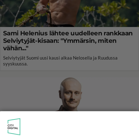
Sami Helenius lähtee uudelleen rankkaan
Selviytyjät-kisaan: "Ymmärsin, miten
vähän..."
Selviytyjät Suomi uusi kausi alkaa Nelosella ja Ruudussa
syyskuussa.