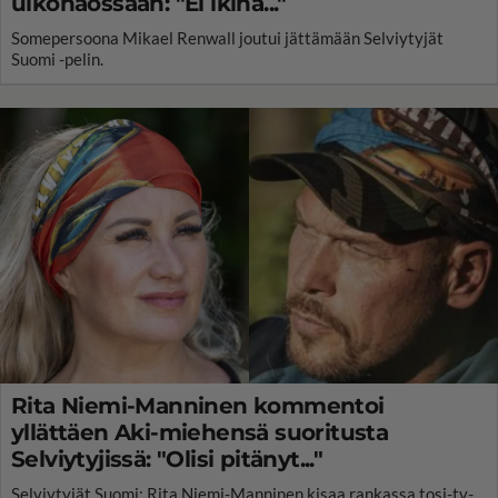
ulkonäössään: "Ei ikinä..."
Somepersoona Mikael Renwall joutui jättämään Selviytyjät
Suomi -pelin.
Rita Niemi-Manninen kommentoi
yllättäen Aki-miehensä suoritusta
Selviytyjissä: "Olisi pitänyt..."
Selviytyjät Suomi: Rita Niemi-Manninen kisaa rankassa tosi-tv-