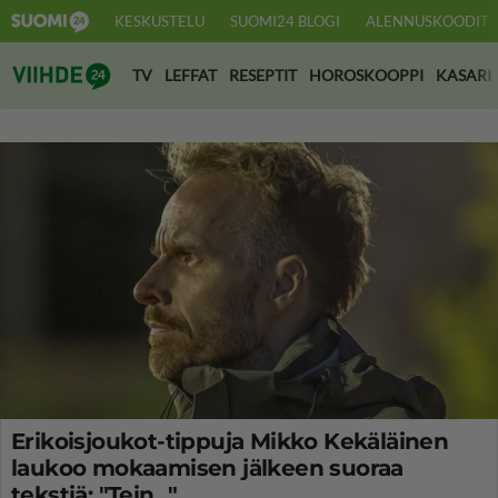
KESKUSTELU
SUOMI24 BLOGI
ALENNUSKOODIT
Suomi24 Viihde
TV
LEFFAT
RESEPTIT
HOROSKOOPPI
KASARI
Erikoisjoukot-tippuja Mikko Kekäläinen
laukoo mokaamisen jälkeen suoraa
tekstiä: "Tein..."