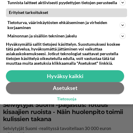
Tunnista laitteet aktiivisesti pyydettyjen tietojen perusteella
Erityiset tarkoitukset
Tietoturva, väärinkäytösten ehkäiseminen ja virheiden
korjaaminen
Mainonnan ja sisällön tekninen jakelu
Hyväksymällä sallit tietojesi käsittelyn. Suostumuksesi koskee
tätä palvelua, hyväksymättä jättäminen voi vaikuttaa
asiakaskokemukseesi. Jotkut teknologiat saattavat perustella
tietojen käsittelyä oikeutetulla edulla, voit vastustaa tätä tai
muuttaa muita asetuksia klikkaamalla "Asetukset" linkkiä.
Hyväksy kaikki
Asetukset
Tietosuoja
Selviytyjät Suomi -paljastus: Totuus
kisaajien ruoista - Näin huolenpito toimii
kulissien takana
Selviytyjät Suomi -realityssä tavoitellaan 30 000 euron