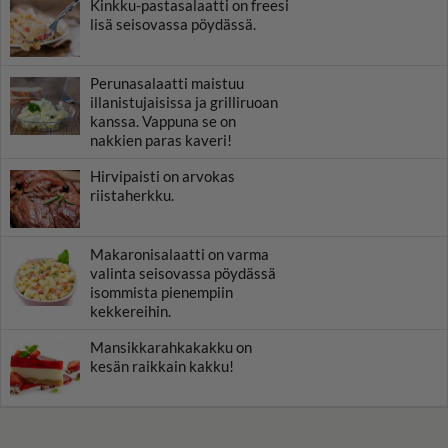
Kinkku-pastasalaatti on freesi
lisä seisovassa pöydässä.
Perunasalaatti maistuu
illanistujaisissa ja grilliruoan
kanssa. Vappuna se on
nakkien paras kaveri!
Hirvipaisti on arvokas
riistaherkku.
Makaronisalaatti on varma
valinta seisovassa pöydässä
isommista pienempiin
kekkereihin.
Mansikkarahkakakku on
kesän raikkain kakku!