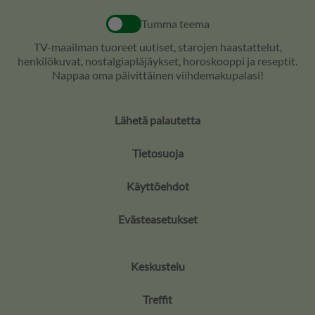
Tumma teema
TV-maailman tuoreet uutiset, starojen haastattelut,
henkilökuvat, nostalgiapläjäykset, horoskooppi ja reseptit.
Nappaa oma päivittäinen viihdemakupalasi!
Lähetä palautetta
Tietosuoja
Käyttöehdot
Evästeasetukset
Keskustelu
Treffit