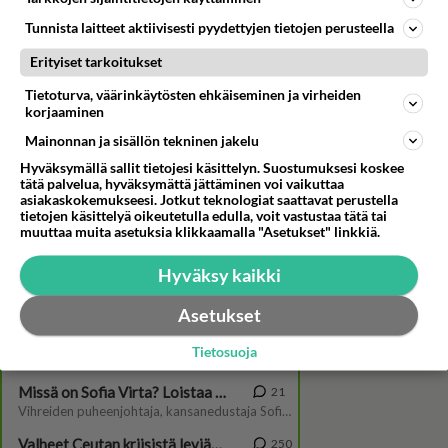
Tunnista laitteet aktiivisesti pyydettyjen tietojen perusteella
Erityiset tarkoitukset
Tietoturva, väärinkäytösten ehkäiseminen ja virheiden
korjaaminen
Mainonnan ja sisällön tekninen jakelu
Salkkarit-Aki, suosittu Sami
Hyväksymällä sallit tietojesi käsittelyn. Suostumuksesi koskee
Uotila paljastaa: "Rakastan
tätä palvelua, hyväksymättä jättäminen voi vaikuttaa
satuja ja rakastan fantasiaa!"
asiakaskokemukseesi. Jotkut teknologiat saattavat perustella
tietojen käsittelyä oikeutetulla edulla, voit vastustaa tätä tai
muuttaa muita asetuksia klikkaamalla "Asetukset" linkkiä.
Hyväksy kaikki
Asetukset
Tietosuoja