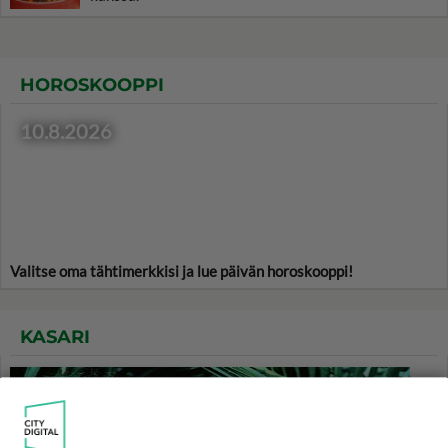
HOROSKOOPPI
10.8.2026
Valitse oma tähtimerkkisi ja lue päivän horoskooppi!
KASARI