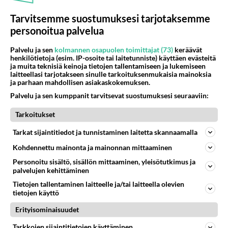
Tarvitsemme suostumuksesi tarjotaksemme
personoitua palvelua
Palvelu ja sen
kolmannen osapuolen toimittajat (73)
keräävät
henkilötietoja (esim. IP-osoite tai laitetunniste) käyttäen evästeitä
ja muita teknisiä keinoja tietojen tallentamiseen ja lukemiseen
laitteellasi tarjotakseen sinulle tarkoituksenmukaisia mainoksia
ja parhaan mahdollisen asiakaskokemuksen.
Oi! Blue Lagoon sai nuoret
Palvelu ja sen kumppanit tarvitsevat suostumuksesi seuraaviin:
tytöt punastelemaan:
Teinitähti Brooke Shieldsin
Tarkoitukset
siveys erityissuojelussa
Tarkat sijaintitiedot ja tunnistaminen laitetta skannaamalla
Kohdennettu mainonta ja mainonnan mittaaminen
Personoitu sisältö, sisällön mittaaminen, yleisötutkimus ja
PARAS LEFFA IKINÄ
palvelujen kehittäminen
Tietojen tallentaminen laitteelle ja/tai laitteella olevien
tietojen käyttö
Erityisominaisuudet
Tarkkojen sijaintitietojen käyttäminen