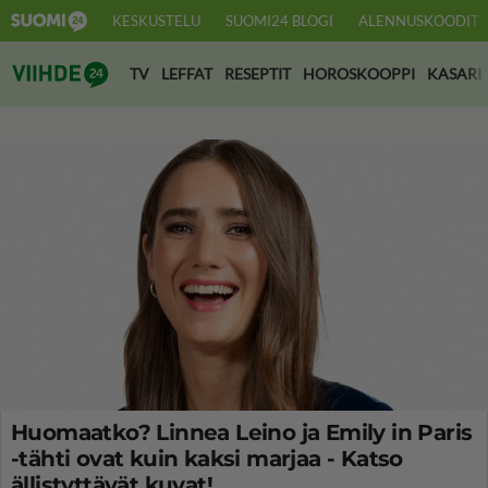
KESKUSTELU
SUOMI24 BLOGI
ALENNUSKOODIT
Suomi24 Viihde
TV
LEFFAT
RESEPTIT
HOROSKOOPPI
KASARI
Huomaatko? Linnea Leino ja Emily in Paris
-tähti ovat kuin kaksi marjaa - Katso
ällistyttävät kuvat!