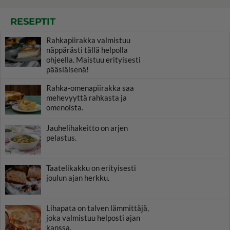
RESEPTIT
Rahkapiirakka valmistuu
näppärästi tällä helpolla
ohjeella. Maistuu erityisesti
pääsiäisenä!
Rahka-omenapiirakka saa
mehevyyttä rahkasta ja
omenoista.
Jauhelihakeitto on arjen
pelastus.
Taatelikakku on erityisesti
joulun ajan herkku.
Lihapata on talven lämmittäjä,
joka valmistuu helposti ajan
kanssa.