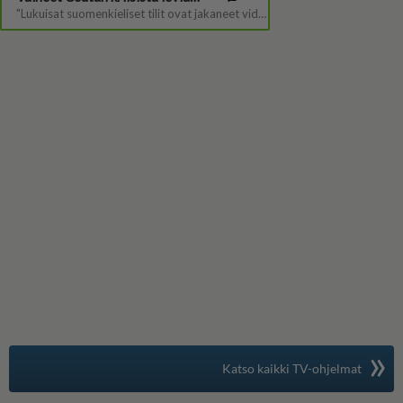
»
Suomen suosituin
Katso kaikki TV-ohjelmat
TV-opas