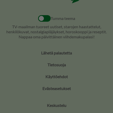
Tumma teema
TV-maailman tuoreet uutiset, starojen haastattelut,
henkilökuvat, nostalgiapläjäykset, horoskooppi ja reseptit.
Nappaa oma päivittäinen viihdemakupalasi!
Lähetä palautetta
Tietosuoja
Käyttöehdot
Evästeasetukset
Keskustelu