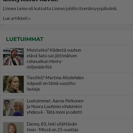
Linnea Leino oli kutsuttu Linnan juhliin itsenäisyyspäivänä.
Lue artikkeli »
LUETUIMMAT
Muistatko? Kädestä suuhun
elävä Satu sai jättimäisen
rahasalkun Henry-
miljonääriltä
Tiesitkö? Martina Aitolehden
isäpuoli on tämä suosittu
laulaja
Luetuimmat: Aarne Pelkonen
ja Noora Louhimo vihdoinkin
yhdessä - Tätä moni jo odotti
Danny, 83, teki yllättävän
teon - Missä on 25-vuotias