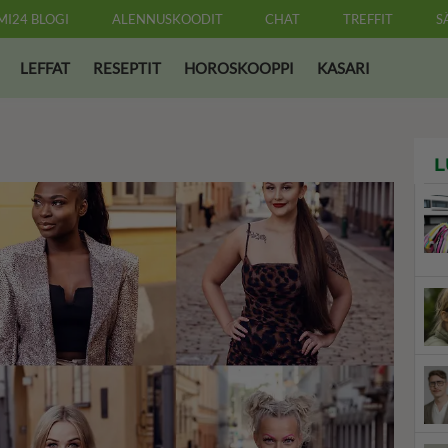
MI24 BLOGI
ALENNUSKOODIT
CHAT
TREFFIT
S
LEFFAT
RESEPTIT
HOROSKOOPPI
KASARI
L