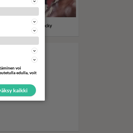
llone meinasi heittää
kensä kuvauksissa - Rocky
itti tykimmin kasarilla
ttäminen voi
utetulla edulla, voit
äksy kaikki