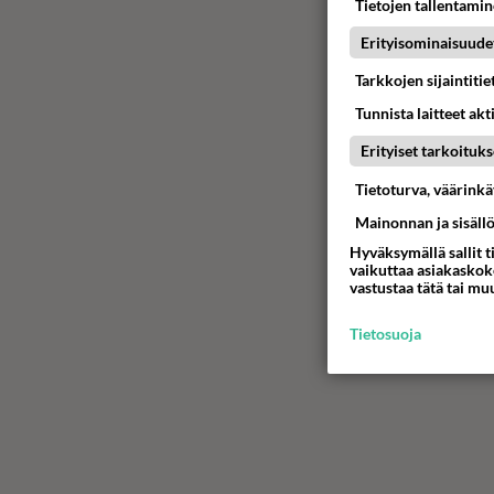
Tietojen tallentamine
Erityisominaisuude
Tarkkojen sijaintiti
Tunnista laitteet akt
Erityiset tarkoituks
Tietoturva, väärink
Mainonnan ja sisäll
Hyväksymällä sallit t
vaikuttaa asiakaskoke
vastustaa tätä tai mu
Tietosuoja