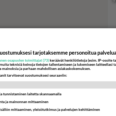
9
Val
hor
uostumuksesi tarjotaksemme personoitua palvelu
K
nen osapuolen toimittajat (73)
keräävät henkilötietoja (esim. IP-osoite ta
 muita teknisiä keinoja tietojen tallentamiseen ja lukemiseen laitteellasi t
a mainoksia ja parhaan mahdollisen asiakaskokemuksen.
anit tarvitsevat suostumuksesi seuraaviin:
t ja tunnistaminen laitetta skannaamalla
ta ja mainonnan mittaaminen
sisällön mittaaminen, yleisötutkimus ja palvelujen kehittäminen