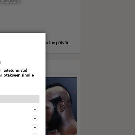
.8.2026
itse oma tähtimerkkisi ja lue päivän
oskooppi!
a
ASARI
i laitetunniste)
arjotakseen sinulle