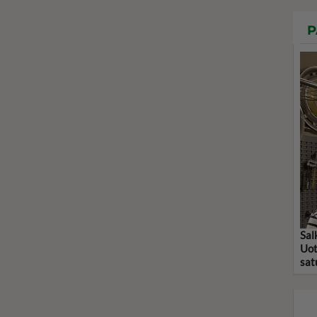
P
Sal
Uot
sat