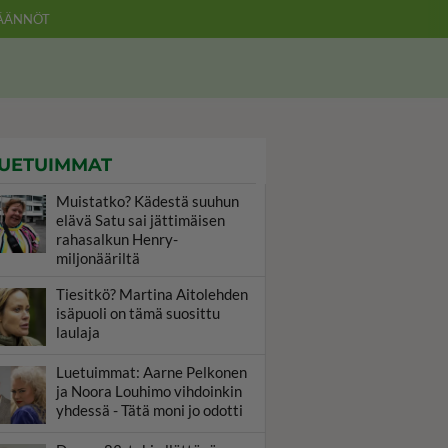
ÄÄNNÖT
UETUIMMAT
Muistatko? Kädestä suuhun
elävä Satu sai jättimäisen
rahasalkun Henry-
miljonääriltä
Tiesitkö? Martina Aitolehden
isäpuoli on tämä suosittu
laulaja
Luetuimmat: Aarne Pelkonen
ja Noora Louhimo vihdoinkin
yhdessä - Tätä moni jo odotti