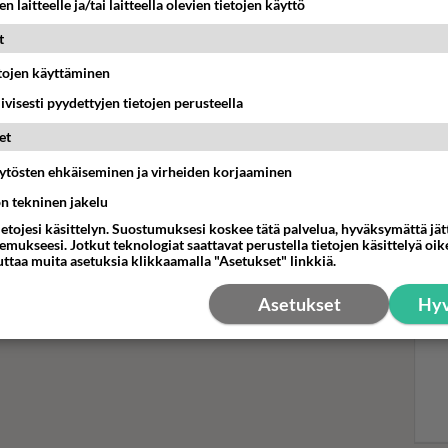
n laitteelle ja/tai laitteella olevien tietojen käyttö
t
Sta
etojen käyttäminen
hen
iivisesti pyydettyjen tietojen perusteella
tyk
et
äytösten ehkäiseminen ja virheiden korjaaminen
ön tekninen jakelu
ietojesi käsittelyn. Suostumuksesi koskee tätä palvelua, hyväksymättä jä
mukseesi. Jotkut teknologiat saattavat perustella tietojen käsittelyä oike
uttaa muita asetuksia klikkaamalla "Asetukset" linkkiä.
Asetukset
Hyv