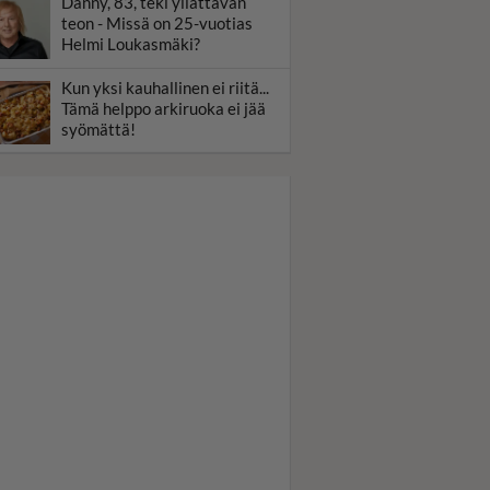
Danny, 83, teki yllättävän
teon - Missä on 25-vuotias
Helmi Loukasmäki?
Kun yksi kauhallinen ei riitä...
Tämä helppo arkiruoka ei jää
syömättä!