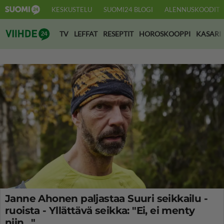
KESKUSTELU
SUOMI24 BLOGI
ALENNUSKOODIT
Suomi24 Viihde
TV
LEFFAT
RESEPTIT
HOROSKOOPPI
KASARI
Janne Ahonen paljastaa Suuri seikkailu -
ruoista - Yllättävä seikka: "Ei, ei menty
niin…"