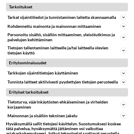
Samat naamat! Nelonen kierrättää
Tarkoitukset
julkkiksiaan - Onko jo liikaa samoja tv-
kasvoja tässä realityssä?
Tarkat sijaintitiedot ja tunnistaminen laitetta skannaamalla
Suuri seikkailu saa jatkoa ja mukana on tuttuja julkkiksia.
Kohdennettu mainonta ja mainonnan mittaaminen
Personoitu sisältö, sisällön mittaaminen, yleisötutkimus ja
palvelujen kehittäminen
LUETUIMMAT
Tietojen tallentaminen laitteelle ja/tai laitteella olevien
tietojen käyttö
Muistatko? Kädestä suuhun
Erityisominaisuudet
elävä Satu sai jättimäisen
rahasalkun Henry-
Tarkkojen sijaintitietojen käyttäminen
miljonääriltä
Tunnista laitteet aktiivisesti pyydettyjen tietojen perusteella
Tiesitkö? Martina Aitolehden
isäpuoli on tämä suosittu
Erityiset tarkoitukset
laulaja
Tietoturva, väärinkäytösten ehkäiseminen ja virheiden
korjaaminen
Luetuimmat: Aarne Pelkonen
ja Noora Louhimo vihdoinkin
Mainonnan ja sisällön tekninen jakelu
yhdessä - Tätä moni jo odotti
Hyväksymällä sallit tietojesi käsittelyn. Suostumuksesi koskee
tätä palvelua, hyväksymättä jättäminen voi vaikuttaa
Danny, 83, teki yllättävän
asiakaskokemukseesi. Jotkut teknologiat saattavat perustella