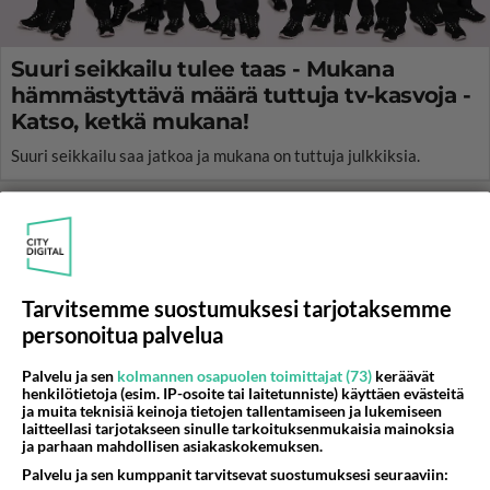
Suuri seikkailu tulee taas - Mukana
hämmästyttävä määrä tuttuja tv-kasvoja -
Katso, ketkä mukana!
Suuri seikkailu saa jatkoa ja mukana on tuttuja julkkiksia.
Tarvitsemme suostumuksesi tarjotaksemme
personoitua palvelua
Palvelu ja sen
kolmannen osapuolen toimittajat (73)
keräävät
henkilötietoja (esim. IP-osoite tai laitetunniste) käyttäen evästeitä
ja muita teknisiä keinoja tietojen tallentamiseen ja lukemiseen
laitteellasi tarjotakseen sinulle tarkoituksenmukaisia mainoksia
ja parhaan mahdollisen asiakaskokemuksen.
Palvelu ja sen kumppanit tarvitsevat suostumuksesi seuraaviin: