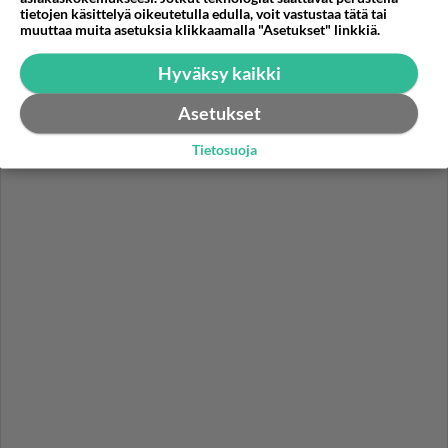
teon - Missä on 25-vuotias
tietojen käsittelyä oikeutetulla edulla, voit vastustaa tätä tai
muuttaa muita asetuksia klikkaamalla "Asetukset" linkkiä.
Helmi Loukasmäki?
Hyväksy kaikki
Kun yksi kauhallinen ei riitä...
Tämä helppo arkiruoka ei jää
syömättä!
Asetukset
Tietosuoja