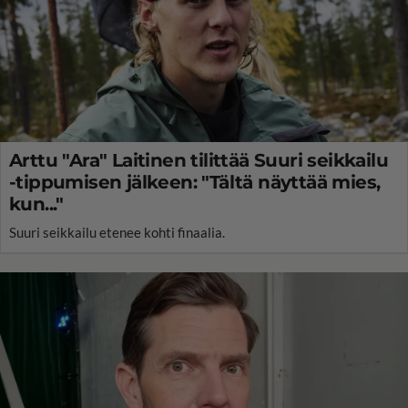
Arttu "Ara" Laitinen tilittää Suuri seikkailu
-tippumisen jälkeen: "Tältä näyttää mies,
kun..."
Suuri seikkailu etenee kohti finaalia.