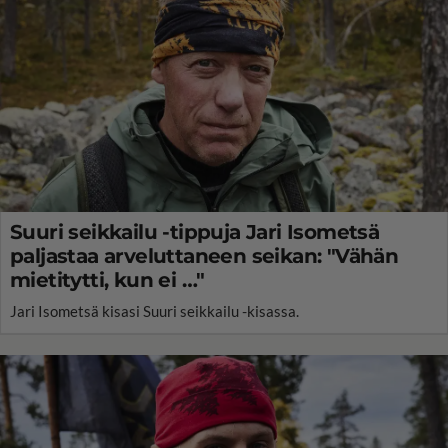
Suuri seikkailu -tippuja Jari Isometsä
paljastaa arveluttaneen seikan: "Vähän
mietitytti, kun ei …"
Jari Isometsä kisasi Suuri seikkailu -kisassa.