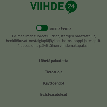
Tumma teema
TV-maailman tuoreet uutiset, starojen haastattelut,
henkilökuvat, nostalgiapläjäykset, horoskooppi ja reseptit.
Nappaa oma päivittäinen viihdemakupalasi!
Lähetä palautetta
Tietosuoja
Käyttöehdot
Evästeasetukset