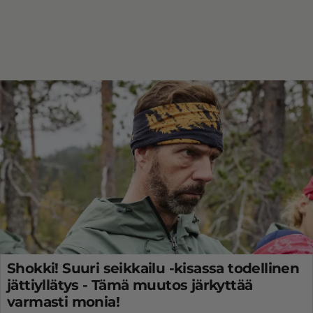
Shokki! Suuri seikkailu -kisassa todellinen
jättiyllätys - Tämä muutos järkyttää
varmasti monia!