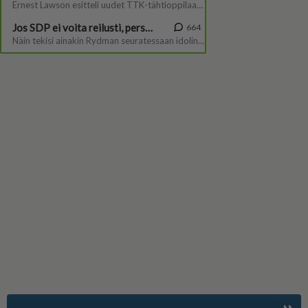
»
Suomen suosituin