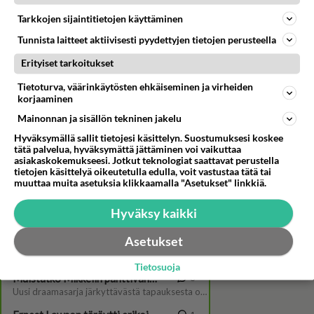
Tarkkojen sijaintitietojen käyttäminen
Tunnista laitteet aktiivisesti pyydettyjen tietojen perusteella
Erityiset tarkoitukset
Tietoturva, väärinkäytösten ehkäiseminen ja virheiden
korjaaminen
Mainonnan ja sisällön tekninen jakelu
Hyväksymällä sallit tietojesi käsittelyn. Suostumuksesi koskee
Jussi-voittaja Mimosa
tätä palvelua, hyväksymättä jättäminen voi vaikuttaa
Willlamon lempileffa on
asiakaskokemukseesi. Jotkut teknologiat saattavat perustella
animaatio - Hauska detalji vie
tietojen käsittelyä oikeutetulla edulla, voit vastustaa tätä tai
Willamon työhistoriaan
muuttaa muita asetuksia klikkaamalla "Asetukset" linkkiä.
Hyväksy kaikki
Asetukset
Tietosuoja