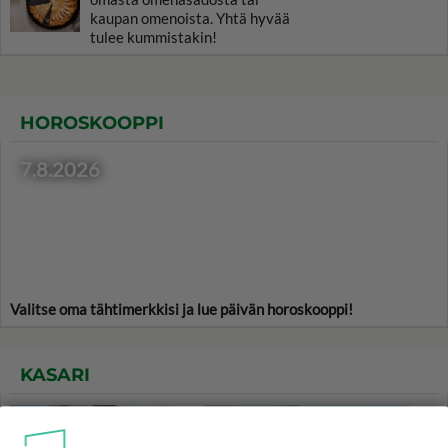
kaupan omenoista. Yhtä hyvää
tulee kummistakin!
HOROSKOOPPI
7.8.2026
Valitse oma tähtimerkkisi ja lue päivän horoskooppi!
KASARI