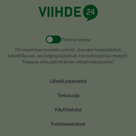
Tumma teema
TV-maailman tuoreet uutiset, starojen haastattelut,
henkilökuvat, nostalgiapläjäykset, horoskooppi ja reseptit.
Nappaa oma päivittäinen viihdemakupalasi!
Lähetä palautetta
Tietosuoja
Käyttöehdot
Evästeasetukset