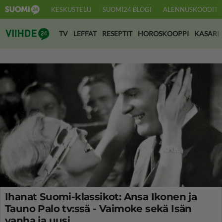
KESKUSTELU
SUOMI24 BLOGI
ALENNUSKOODIT
Suomi24 Viihde
TV
LEFFAT
RESEPTIT
HOROSKOOPPI
KASARI
Ihanat Suomi-klassikot: Ansa Ikonen ja
Tauno Palo tv:ssä - Vaimoke sekä Isän
vanha ja uusi