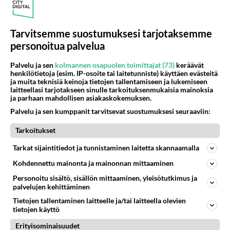
Tarvitsemme suostumuksesi tarjotaksemme
personoitua palvelua
Palvelu ja sen
kolmannen osapuolen toimittajat (73)
keräävät
henkilötietoja (esim. IP-osoite tai laitetunniste) käyttäen evästeitä
ja muita teknisiä keinoja tietojen tallentamiseen ja lukemiseen
laitteellasi tarjotakseen sinulle tarkoituksenmukaisia mainoksia
ja parhaan mahdollisen asiakaskokemuksen.
Fanititko? JR, Sue Ellen,
Palvelu ja sen kumppanit tarvitsevat suostumuksesi seuraaviin:
Bobby, Pamela, Lucy vai joku
muu - Kuka oli Dallas-
Tarkoitukset
suosikkisi?
Tarkat sijaintitiedot ja tunnistaminen laitetta skannaamalla
Kohdennettu mainonta ja mainonnan mittaaminen
Personoitu sisältö, sisällön mittaaminen, yleisötutkimus ja
PARAS LEFFA IKINÄ
palvelujen kehittäminen
Tietojen tallentaminen laitteelle ja/tai laitteella olevien
tietojen käyttö
Erityisominaisuudet