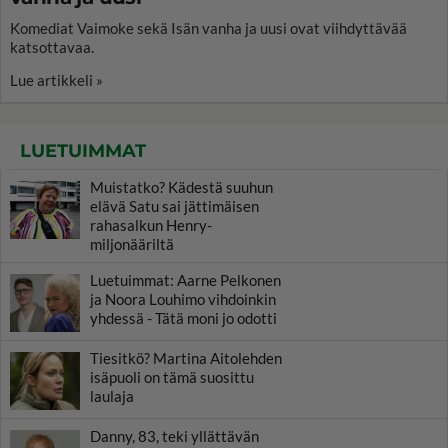
Komediat Vaimoke sekä Isän vanha ja uusi ovat viihdyttävää
katsottavaa.
Lue artikkeli »
LUETUIMMAT
Muistatko? Kädestä suuhun
elävä Satu sai jättimäisen
rahasalkun Henry-
miljonääriltä
Luetuimmat: Aarne Pelkonen
ja Noora Louhimo vihdoinkin
yhdessä - Tätä moni jo odotti
Tiesitkö? Martina Aitolehden
isäpuoli on tämä suosittu
laulaja
Danny, 83, teki yllättävän