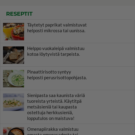
RESEPTIT
Täytetyt paprikat valmistuvat
helposti mikrossa tai uunissa.
Helppo vuokaleipä valmistuu
kotoa löytyvistä tarpeista.
Pinaattirisotto syntyy
helposti perusrisottopohjasta.
Sienipasta saa kaunista väriä
tuoreista yrteistä. Käytitpä
metsäsieniä tai kaupasta
ostettuja herkkusieniä,
lopputulos on maistuva!
Omenapiirakka valmistuu
omasta omenasadosta tai