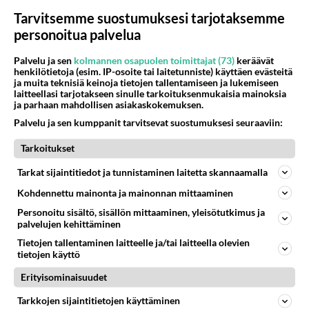
Tarvitsemme suostumuksesi tarjotaksemme
personoitua palvelua
Palvelu ja sen
kolmannen osapuolen toimittajat (73)
keräävät
henkilötietoja (esim. IP-osoite tai laitetunniste) käyttäen evästeitä
ja muita teknisiä keinoja tietojen tallentamiseen ja lukemiseen
laitteellasi tarjotakseen sinulle tarkoituksenmukaisia mainoksia
ja parhaan mahdollisen asiakaskokemuksen.
Oi! Blue Lagoon sai nuoret
Palvelu ja sen kumppanit tarvitsevat suostumuksesi seuraaviin:
tytöt punastelemaan:
Teinitähti Brooke Shieldsin
Tarkoitukset
siveys erityissuojelussa
Tarkat sijaintitiedot ja tunnistaminen laitetta skannaamalla
Kohdennettu mainonta ja mainonnan mittaaminen
Personoitu sisältö, sisällön mittaaminen, yleisötutkimus ja
PARAS LEFFA IKINÄ
palvelujen kehittäminen
Tietojen tallentaminen laitteelle ja/tai laitteella olevien
tietojen käyttö
Erityisominaisuudet
Tarkkojen sijaintitietojen käyttäminen