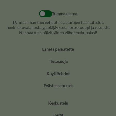
Tumma teema
TV-maailman tuoreet uutiset, starojen haastattelut,
henkilökuvat, nostalgiapläjäykset, horoskooppi ja reseptit.
Nappaa oma päivittäinen viihdemakupalasi!
Lähetä palautetta
Tietosuoja
Käyttöehdot
Evästeasetukset
Keskustelu
Treffit