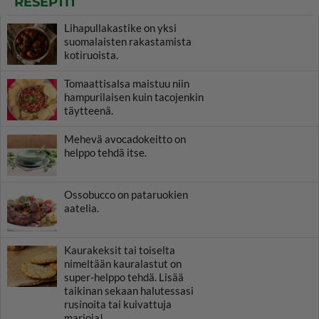
RESEPTIT
Lihapullakastike on yksi
suomalaisten rakastamista
kotiruoista.
Tomaattisalsa maistuu niin
hampurilaisen kuin tacojenkin
täytteenä.
Mehevä avocadokeitto on
helppo tehdä itse.
Ossobucco on pataruokien
aatelia.
Kaurakeksit tai toiselta
nimeltään kauralastut on
super-helppo tehdä. Lisää
taikinan sekaan halutessasi
rusinoita tai kuivattuja
marjoja!