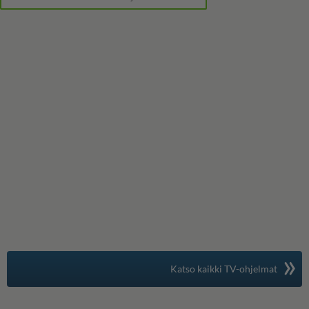
»
Suomen suosituin
Katso kaikki TV-ohjelmat
TV-opas