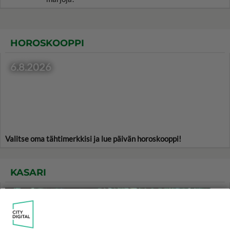
HOROSKOOPPI
6.8.2026
Valitse oma tähtimerkkisi ja lue päivän horoskooppi!
KASARI