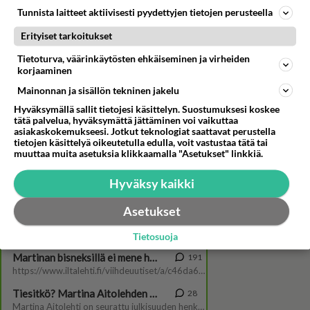
Tunnista laitteet aktiivisesti pyydettyjen tietojen perusteella
Erityiset tarkoitukset
Tietoturva, väärinkäytösten ehkäiseminen ja virheiden
korjaaminen
Mainonnan ja sisällön tekninen jakelu
Hyväksymällä sallit tietojesi käsittelyn. Suostumuksesi koskee
Katso video: Paras leffa ikinä:
tätä palvelua, hyväksymättä jättäminen voi vaikuttaa
Helmi-Leena Nummela
asiakaskokemukseesi. Jotkut teknologiat saattavat perustella
tietojen käsittelyä oikeutetulla edulla, voit vastustaa tätä tai
muuttaa muita asetuksia klikkaamalla "Asetukset" linkkiä.
Hyväksy kaikki
Asetukset
Tietosuoja