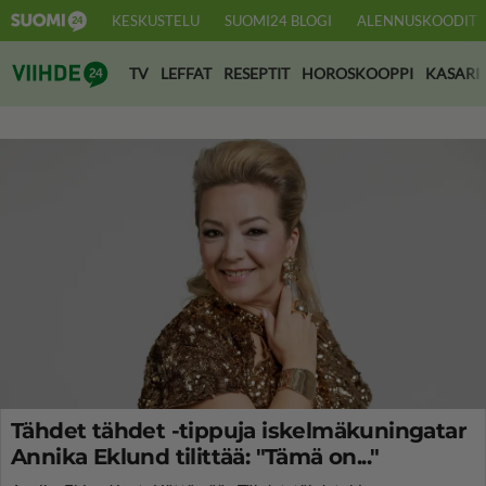
KESKUSTELU
SUOMI24 BLOGI
ALENNUSKOODIT
Suomi24 Viihde
TV
LEFFAT
RESEPTIT
HOROSKOOPPI
KASARI
Tähdet tähdet -tippuja iskelmäkuningatar
Annika Eklund tilittää: "Tämä on..."