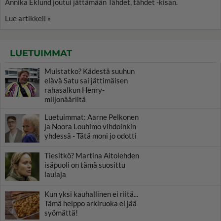
Annika Eklund joutui jättämään Tähdet, tähdet -kisan.
Lue artikkeli »
LUETUIMMAT
Muistatko? Kädestä suuhun
elävä Satu sai jättimäisen
rahasalkun Henry-
miljonääriltä
Luetuimmat: Aarne Pelkonen
ja Noora Louhimo vihdoinkin
yhdessä - Tätä moni jo odotti
Tiesitkö? Martina Aitolehden
isäpuoli on tämä suosittu
laulaja
Kun yksi kauhallinen ei riitä...
Tämä helppo arkiruoka ei jää
syömättä!