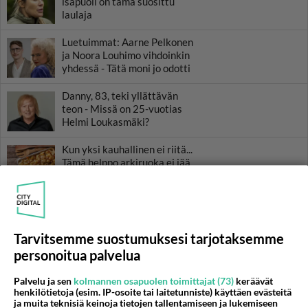
isäpuoli on tämä suosittu
laulaja
Luetuimmat: Aarne Pelkonen
ja Noora Louhimo vihdoinkin
yhdessä - Tätä moni jo odotti
Danny, 83, teki yllättävän
teon - Missä on 25-vuotias
Helmi Loukasmäki?
Kun yksi kauhallinen ei riitä...
Tämä helppo arkiruoka ei jää
syömättä!
Tarvitsemme suostumuksesi tarjotaksemme
personoitua palvelua
Palvelu ja sen
kolmannen osapuolen toimittajat (73)
keräävät
henkilötietoja (esim. IP-osoite tai laitetunniste) käyttäen evästeitä
ja muita teknisiä keinoja tietojen tallentamiseen ja lukemiseen