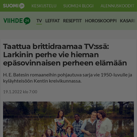
KESKUSTELU
SUOMI24 BLOGI
ALENNUSKOODIT
Suomi24 Viihde
TV
LEFFAT
RESEPTIT
HOROSKOOPPI
KASARI
Taattua brittidraamaa TV:ssä:
Larkinin perhe vie hieman
epäsovinnaisen perheen elämään
H. E. Batesin romaaneihin pohjautuva sarja vie 1950-luvulle ja
kyläyhteisöön Kentin kreivikunnassa.
19.1.2022 klo 7:00