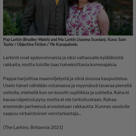
Pop Larkin (Bradley Walsh) and Ma Larkin (Joanna Scanlan). Kuva: Sam
Taylor / Objective Fiction / Yle Kuvapalvelu
Larkinit ovat epäsovinnaisia ja siksi valtaosalle kyläläisistä
rakkaita, mutta toisille taas halveksittavia kummajaisia.
Pappa harjoittaa maanviljelystä ja siinä sivussa kaupustelua.
Usein hänet nähdään ostamassa ja myymässä tavaraa pienellä
voitolla, miehellä kun on kosolti supliikkia ja suhteita. Raha ei
kauaa näpeissä pysy, mutta ei ole tarkoituskaan. Rahaa
enemmän perheessä arvostetaan rakkautta. Kunnes seudulle
saapuu virkaintoinen verotarkastaja...
(The Larkins, Britannia 2021)