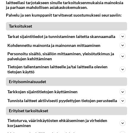
laitteellasi tarjotakseen sinulle tarkoituksenmukaisia mainoksia
ja parhaan mahdollisen asiakaskokemuksen.
Palvelu ja sen kumppanit tarvitsevat suostumuksesi seuraaviin:
Tarkoitukset
Tarkat sijaintitiedot ja tunnistaminen laitetta skannaamalla
Kohdennettu mainonta ja mainonnan mittaaminen
Personoitu sisältö, sisällön mittaaminen, yleisötutkimus ja
RESEPTIT
palvelujen kehittäminen
Tietojen tallentaminen laitteelle ja/tai laitteella olevien
Lihapullakastike on yksi
tietojen käyttö
suomalaisten rakastamista
kotiruoista.
Erityisominaisuudet
Tarkkojen sijaintitietojen käyttäminen
Nachopelti on mättöjen mättö.
Tunnista laitteet aktiivisesti pyydettyjen tietojen perusteella
Erityiset tarkoitukset
Kastike saa hennon
Tietoturva, väärinkäytösten ehkäiseminen ja virheiden
vaaleanpunaisen värinsä
korjaaminen
punajuuresta.