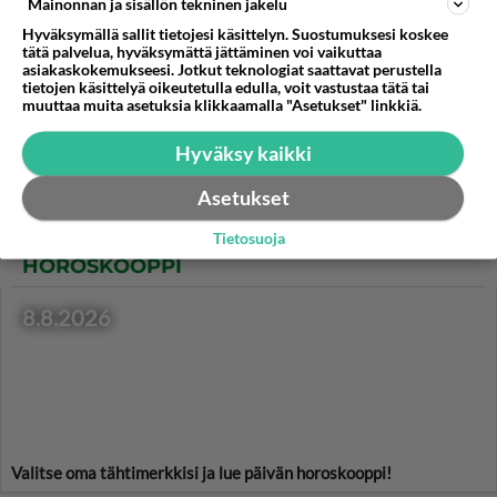
Mainonnan ja sisällön tekninen jakelu
Mozzarella-tomaattisalaatti
Hyväksymällä sallit tietojesi käsittelyn. Suostumuksesi koskee
on peri-italiainen, raikas
tätä palvelua, hyväksymättä jättäminen voi vaikuttaa
salaatti. Muista tuore basilika
asiakaskokemukseesi. Jotkut teknologiat saattavat perustella
päälle!
tietojen käsittelyä oikeutetulla edulla, voit vastustaa tätä tai
muuttaa muita asetuksia klikkaamalla "Asetukset" linkkiä.
Toscakakku maistuu monena
päivänä, sillä se säilyy
Hyväksy kaikki
mehevänä jääkaapissa.
Asetukset
Tietosuoja
HOROSKOOPPI
8.8.2026
Valitse oma tähtimerkkisi ja lue päivän horoskooppi!