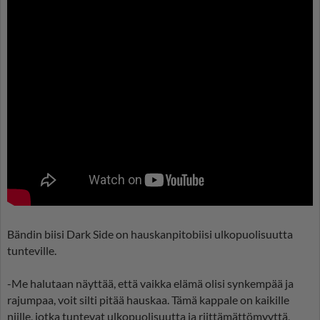
Bändin biisi Dark Side on hauskanpitobiisi ulkopuolisuutta
tunteville.
-Me halutaan näyttää, että vaikka elämä olisi synkempää ja
rajumpaa, voit silti pitää hauskaa. Tämä kappale on kaikille
niille, jotka tuntevat ulkopuolisuutta ja riittämättömyyttä,