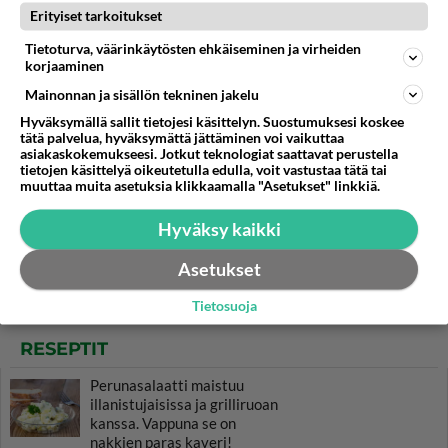
Erityiset tarkoitukset
Tietoturva, väärinkäytösten ehkäiseminen ja virheiden
korjaaminen
Mainonnan ja sisällön tekninen jakelu
Hyväksymällä sallit tietojesi käsittelyn. Suostumuksesi koskee
tätä palvelua, hyväksymättä jättäminen voi vaikuttaa
asiakaskokemukseesi. Jotkut teknologiat saattavat perustella
tietojen käsittelyä oikeutetulla edulla, voit vastustaa tätä tai
muuttaa muita asetuksia klikkaamalla "Asetukset" linkkiä.
Hyväksy kaikki
Asetukset
Tietosuoja
RESEPTIT
Perunasalaatti maistuu
illanistujaisissa ja grilliruoan
kanssa. Vappuna se on
nakkien paras kaveri!