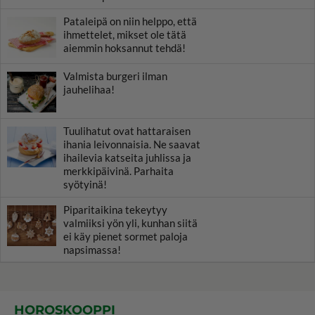
Pataleipä on niin helppo, että
ihmettelet, mikset ole tätä
aiemmin hoksannut tehdä!
Valmista burgeri ilman
jauhelihaa!
Tuulihatut ovat hattaraisen
ihania leivonnaisia. Ne saavat
ihailevia katseita juhlissa ja
merkkipäivinä. Parhaita
syötyinä!
Piparitaikina tekeytyy
valmiiksi yön yli, kunhan siitä
ei käy pienet sormet paloja
napsimassa!
HOROSKOOPPI