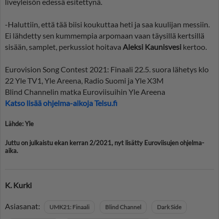
liveyleisön edessä esitettynä.
-Haluttiin, että tää biisi koukuttaa heti ja saa kuulijan messiin.
Ei lähdetty sen kummempia arpomaan vaan täysillä kertsillä
sisään, samplet, perkussiot hoitava
Aleksi Kaunisvesi
kertoo.
Eurovision Song Contest 2021: Finaali 22.5. suora lähetys klo
22 Yle TV1, Yle Areena, Radio Suomi ja Yle X3M
Blind Channelin matka Euroviisuihin Yle Areena
Katso lisää ohjelma-aikoja Telsu.fi
Lähde: Yle
Juttu on julkaistu ekan kerran 2/2021, nyt lisätty Euroviisujen ohjelma-
aika.
K. Kurki
Asiasanat:
UMK21: Finaali
Blind Channel
Dark Side