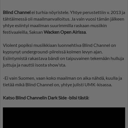
Blind Channel
ei turhia nöyristele. Yhtye perustettiin v. 2013 ja
tähtäimessä oli maailmanvalloitus. Ja vain vuosi tämän jälkeen
yhtye esiintyi maailman suurimmilla raskaan musiikin
festivaaleilla, Saksan
Wacken Open Airissa
.
Violent popiksi musiikkiaan luonnehtiva Blind Channel on
kypsynyt underground-piireissä kolmen levyn ajan.
Esiintymistä rakastava bändi on taipuvainen tekemään hulluja
juttuja ja nauttii isosta show’sta.
-Ei vain Suomen, vaan koko maailman on aika nähdä, kuulla ja
tietää mikä Blind Channel on, yhtye julisti UMK-kisassa.
Katso Blind Channelin Dark Side -biisi tästä: