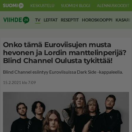
KESKUSTELU
SUOMI24 BLOGI
ALENNUSKOODIT
Suomi24 Viihde
TV
LEFFAT
RESEPTIT
HOROSKOOPPI
KASARI
Onko tämä Euroviisujen musta
hevonen ja Lordin manttelinperijä?
Blind Channel Oulusta tykittää!
Blind Channel esiintyy Euroviisuissa Dark Side -kappaleella.
15.2.2021 klo 7:09