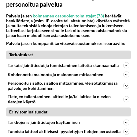
LUETUIMMAT
personoitua palvelua
Muistatko? Kädestä suuhun
Palvelu ja sen
kolmannen osapuolen toimittajat (73)
keräävät
elävä Satu sai jättimäisen
henkilötietoja (esim. IP-osoite tai laitetunniste) käyttäen evästeitä
rahasalkun Henry-
ja muita teknisiä keinoja tietojen tallentamiseen ja lukemiseen
miljonääriltä
laitteellasi tarjotakseen sinulle tarkoituksenmukaisia mainoksia
ja parhaan mahdollisen asiakaskokemuksen.
Tiesitkö? Martina Aitolehden
Palvelu ja sen kumppanit tarvitsevat suostumuksesi seuraaviin:
isäpuoli on tämä suosittu
laulaja
Tarkoitukset
Luetuimmat: Aarne Pelkonen
Tarkat sijaintitiedot ja tunnistaminen laitetta skannaamalla
ja Noora Louhimo vihdoinkin
Kohdennettu mainonta ja mainonnan mittaaminen
yhdessä - Tätä moni jo odotti
Personoitu sisältö, sisällön mittaaminen, yleisötutkimus ja
palvelujen kehittäminen
Danny, 83, teki yllättävän
teon - Missä on 25-vuotias
Tietojen tallentaminen laitteelle ja/tai laitteella olevien
Helmi Loukasmäki?
tietojen käyttö
Erityisominaisuudet
Kun yksi kauhallinen ei riitä...
Tämä helppo arkiruoka ei jää
Tarkkojen sijaintitietojen käyttäminen
syömättä!
Tunnista laitteet aktiivisesti pyydettyjen tietojen perusteella