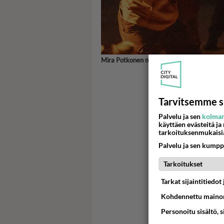
Mira Potkonen nyrkkeilemässä Joonas Vuore
Tarvitsemme s
Palvelu ja sen
kolman
käyttäen evästeitä ja
tarkoituksenmukaisi
Palvelu ja sen kumpp
Tarkoitukset
Tarkat sijaintitiedo
Kohdennettu mainon
Personoitu sisältö, 