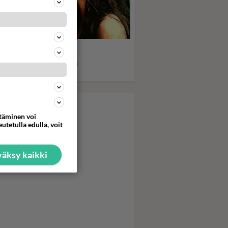
 Blue Lagoon sai nuoret
öt punastelemaan:
nitähti Brooke Shieldsin
eys erityissuojelussa
ttäminen voi
utetulla edulla, voit
äksy kaikki