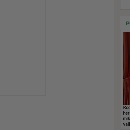
P
Roo
her
mik
vai