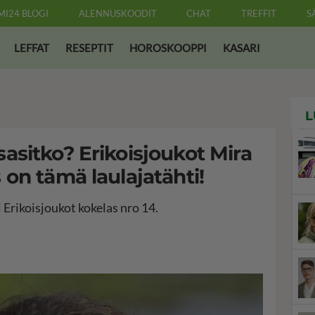
MI24 BLOGI
ALENNUSKOODIT
CHAT
TREFFIT
S
LEFFAT
RESEPTIT
HOROSKOOPPI
KASARI
L
sitko? Erikoisjoukot Mira
on tämä laulajatähti!
 Erikoisjoukot kokelas nro 14.