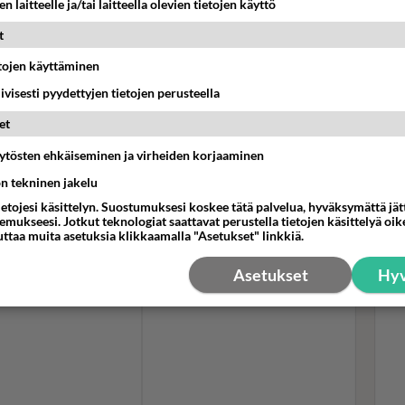
n laitteelle ja/tai laitteella olevien tietojen käyttö
ailmasta
t
etojen käyttäminen
 perheen ainut "julkkis"? Potkosen ex-mies on
Henri
Oi!
i 15 vuotta
Henkka & Kulkurit
-tanssiorkesterissa. Yhtye
iivisesti pyydettyjen tietojen perusteella
tyt
Tei
et
siv
äytösten ehkäiseminen ja virheiden korjaaminen
tkonen lupaili Instagramissa, että uutta musiikki
ön tekninen jakelu
ietojesi käsittelyn. Suostumuksesi koskee tätä palvelua, hyväksymättä jä
liltä:
mukseesi. Jotkut teknologiat saattavat perustella tietojen käsittelyä oike
uttaa muita asetuksia klikkaamalla "Asetukset" linkkiä.
Asetukset
Hyv