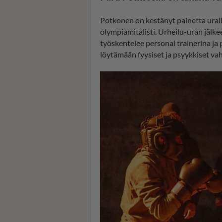
Potkonen on kestänyt painetta urall
olympiamitalisti. Urheilu-uran jäl
työskentelee personal trainerina ja
löytämään fyysiset ja psyykkiset va