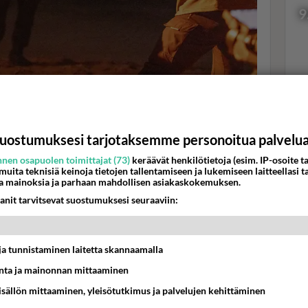
9
lan kanssa Erikoisjoukoissa. Kuva: Jere Hietala, Nelonen
Val
hor
uostumuksesi tarjotaksemme personoitua palvelu
nen osapuolen toimittajat (73)
keräävät henkilötietoja (esim. IP-osoite ta
K
 muita teknisiä keinoja tietojen tallentamiseen ja lukemiseen laitteellasi t
a mainoksia ja parhaan mahdollisen asiakaskokemuksen.
anit tarvitsevat suostumuksesi seuraaviin:
t ja tunnistaminen laitetta skannaamalla
ta ja mainonnan mittaaminen
sisällön mittaaminen, yleisötutkimus ja palvelujen kehittäminen