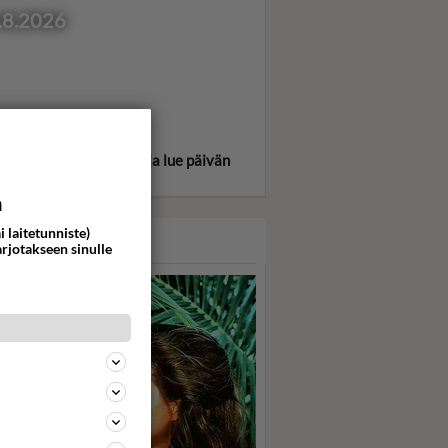
.8.2026
itse oma tähtimerkkisi ja lue päivän
oskooppi!
a
i laitetunniste)
ASARI
arjotakseen sinulle