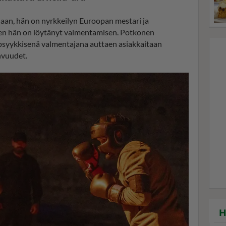
aan, hän on nyrkkeilyn Euroopan mestari ja
keen hän on löytänyt valmentamisen. Potkonen
 psyykkisenä valmentajana auttaen asiakkaitaan
hvuudet.
H