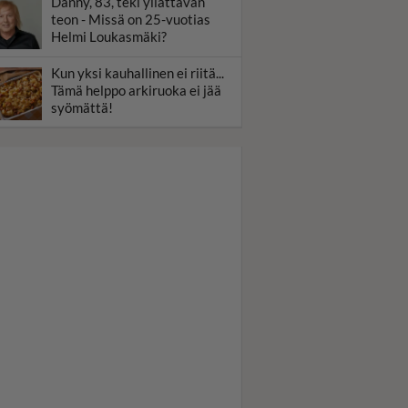
Danny, 83, teki yllättävän
teon - Missä on 25-vuotias
Helmi Loukasmäki?
Kun yksi kauhallinen ei riitä...
Tämä helppo arkiruoka ei jää
syömättä!