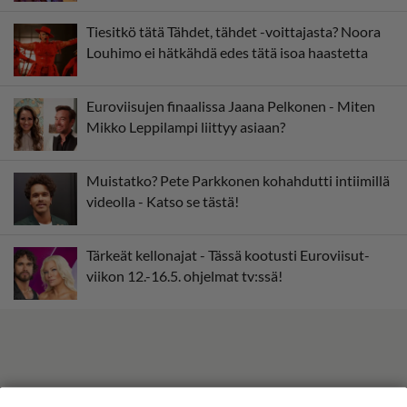
Tiesitkö tätä Tähdet, tähdet -voittajasta? Noora
Louhimo ei hätkähdä edes tätä isoa haastetta
Euroviisujen finaalissa Jaana Pelkonen - Miten
Mikko Leppilampi liittyy asiaan?
Muistatko? Pete Parkkonen kohahdutti intiimillä
videolla - Katso se tästä!
Tärkeät kellonajat - Tässä kootusti Euroviisut-
viikon 12.-16.5. ohjelmat tv:ssä!