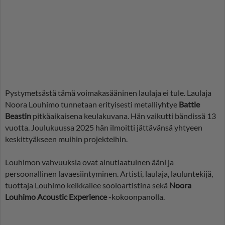
Pystymetsästä tämä voimakasääninen laulaja ei tule. Laulaja
Noora Louhimo tunnetaan erityisesti metalliyhtye
Battle
Beastin
pitkäaikaisena keulakuvana. Hän vaikutti bändissä 13
vuotta. Joulukuussa 2025 hän ilmoitti jättävänsä yhtyeen
keskittyäkseen muihin projekteihin.
Louhimon vahvuuksia ovat ainutlaatuinen ääni ja
persoonallinen lavaesiintyminen. Artisti, laulaja, lauluntekijä,
tuottaja Louhimo keikkailee sooloartistina sekä
Noora
Louhimo Acoustic Experience
-kokoonpanolla.