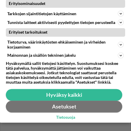
Erityisominaisuudet
Luetuimmat: Aarne Pelkonen
ja Noora Louhimo vihdoinkin
Tarkkojen sijaintitietojen käyttäminen
yhdessä - Tätä moni jo odotti
Tunnista laitteet aktiivisesti pyydettyjen tietojen perusteella
Danny, 83, teki yllättävän
Erityiset tarkoitukset
teon - Missä on 25-vuotias
Helmi Loukasmäki?
Tietoturva, väärinkäytösten ehkäiseminen ja virheiden
korjaaminen
Kun yksi kauhallinen ei riitä...
Mainonnan ja sisällön tekninen jakelu
Tämä helppo arkiruoka ei jää
syömättä!
Hyväksymällä sallit tietojesi käsittelyn. Suostumuksesi koskee
tätä palvelua, hyväksymättä jättäminen voi vaikuttaa
asiakaskokemukseesi. Jotkut teknologiat saattavat perustella
tietojen käsittelyä oikeutetulla edulla, voit vastustaa tätä tai
muuttaa muita asetuksia klikkaamalla "Asetukset" linkkiä.
Hyväksy kaikki
Asetukset
Tietosuoja