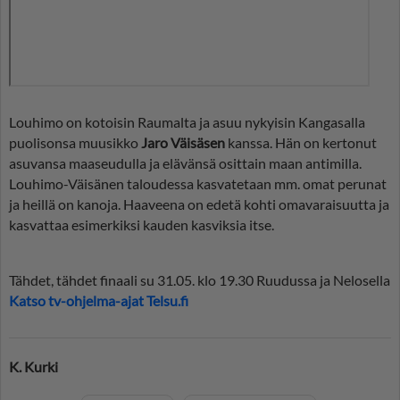
Louhimo on kotoisin Raumalta ja asuu nykyisin Kangasalla
puolisonsa muusikko
Jaro Väisäsen
kanssa. Hän on kertonut
asuvansa maaseudulla ja elävänsä osittain maan antimilla.
Louhimo-Väisänen taloudessa kasvatetaan mm. omat perunat
ja heillä on kanoja. Haaveena on edetä kohti omavaraisuutta ja
kasvattaa esimerkiksi kauden kasviksia itse.
Tähdet, tähdet finaali su 31.05. klo 19.30 Ruudussa ja Nelosella
Katso tv-ohjelma-ajat Telsu.fi
K. Kurki