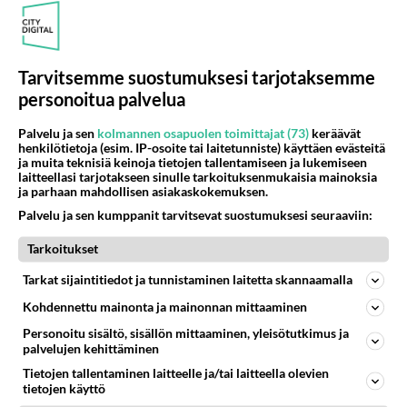
Tarvitsemme suostumuksesi tarjotaksemme
personoitua palvelua
Palvelu ja sen
kolmannen osapuolen toimittajat (73)
keräävät
henkilötietoja (esim. IP-osoite tai laitetunniste) käyttäen evästeitä
ja muita teknisiä keinoja tietojen tallentamiseen ja lukemiseen
laitteellasi tarjotakseen sinulle tarkoituksenmukaisia mainoksia
ja parhaan mahdollisen asiakaskokemuksen.
Palvelu ja sen kumppanit tarvitsevat suostumuksesi seuraaviin:
LUETUIMMAT
Tarkoitukset
Muistatko? Kädestä suuhun
Tarkat sijaintitiedot ja tunnistaminen laitetta skannaamalla
elävä Satu sai jättimäisen
rahasalkun Henry-
Kohdennettu mainonta ja mainonnan mittaaminen
miljonääriltä
Personoitu sisältö, sisällön mittaaminen, yleisötutkimus ja
palvelujen kehittäminen
Tiesitkö? Martina Aitolehden
isäpuoli on tämä suosittu
Tietojen tallentaminen laitteelle ja/tai laitteella olevien
laulaja
tietojen käyttö