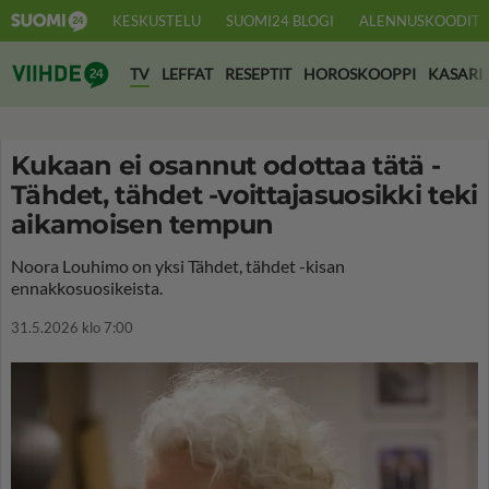
KESKUSTELU
SUOMI24 BLOGI
ALENNUSKOODIT
Suomi24 Viihde
TV
LEFFAT
RESEPTIT
HOROSKOOPPI
KASARI
Kukaan ei osannut odottaa tätä -
Tähdet, tähdet -voittajasuosikki teki
aikamoisen tempun
Noora Louhimo on yksi Tähdet, tähdet -kisan
ennakkosuosikeista.
31.5.2026 klo 7:00