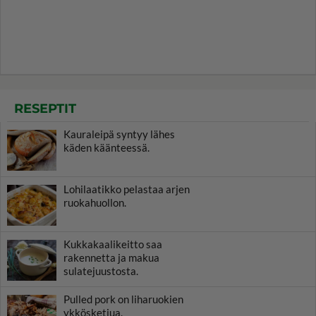
RESEPTIT
Kauraleipä syntyy lähes
käden käänteessä.
Lohilaatikko pelastaa arjen
ruokahuollon.
Kukkakaalikeitto saa
rakennetta ja makua
sulatejuustosta.
Pulled pork on liharuokien
ykkösketjua.