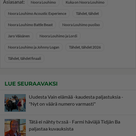
Asiasanat:
Noora Louhimo
Kuka on Noora Louhimo
Noora Louhimo Acoustic Experience
Tähdet, tähdet
Noora Louhimo Battle Beast
Noora Louhimo puoliso
Jaro Väisänen
Noora Louhimo ja Lordi
Noora Louhimo ja Johnny Logan
Tähdet, tähdet 2026
Tähdet, tähdet finaali
LUE SEURAAVAKSI
Uudesta Vain elämää -kaudesta paljastuksia -
"Nyt on väärä numero varmasti"
Tätä ei nähty tv:ssä - Farmi häviäjä Tidjân Ba
paljastaa kuvauksista