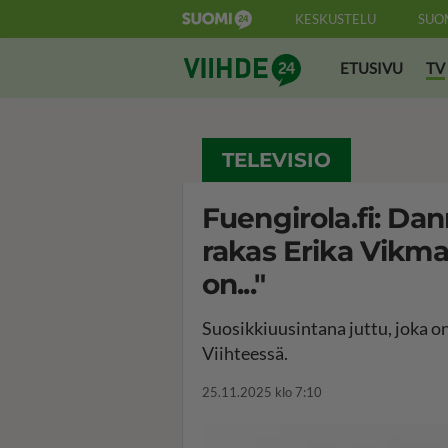
KESKUSTELU
SUO
Suomi24 Viihde
ETUSIVU
TV
TELEVISIO
Fuengirola.fi: Dan
rakas Erika Vikman
on..."
Suosikkiuusintana juttu, joka o
Viihteessä.
25.11.2025 klo 7:10