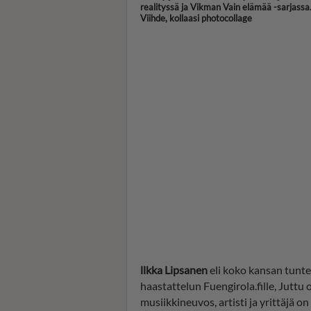
realityssä ja Vikman Vain elämää -sarjas
Viihde, kollaasi photocollage
llkka Lipsanen
eli koko kansan tun
haastattelun Fuengirola.fille, Juttu
musiikkineuvos, artisti ja yrittäjä