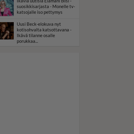
Ikäviä uutisia Elämäni biisi -
suosikkisarjasta - Monelle tv-
katsojalle iso pettymys
Uusi Beck-elokuva nyt
kotisohvalta katsottavana -
Ikävä tilanne osalle
porukkaa...