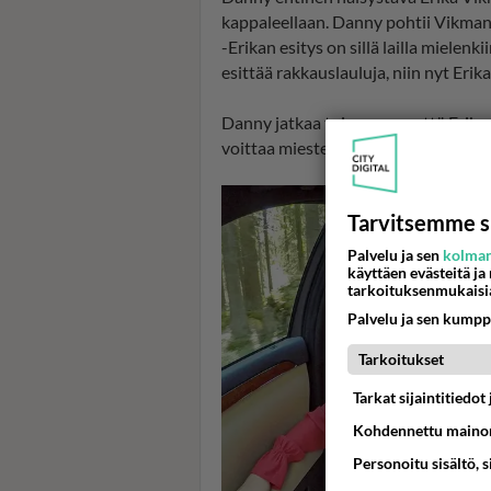
kappaleellaan. Danny pohtii Vikman
-Erikan esitys on sillä lailla mielenk
esittää rakkauslauluja, niin nyt Erik
Danny jatkaa toivovansa, että Erika
voittaa miesten sarjan Euroviisuissa
Tarvitsemme s
Palvelu ja sen
kolman
käyttäen evästeitä ja
tarkoituksenmukaisi
Palvelu ja sen kumpp
Tarkoitukset
Tarkat sijaintitiedo
Kohdennettu mainon
Personoitu sisältö, 