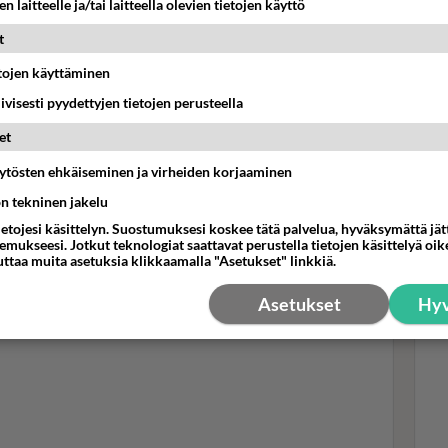
n laitteelle ja/tai laitteella olevien tietojen käyttö
t
etojen käyttäminen
Maria Veitola -ohjelmassa v. 2018. Takapenkillä toimittaja
iivisesti pyydettyjen tietojen perusteella
Lup
tv:
et
"Ei
äytösten ehkäiseminen ja virheiden korjaaminen
yli
ön tekninen jakelu
ietojesi käsittelyn. Suostumuksesi koskee tätä palvelua, hyväksymättä jä
mukseesi. Jotkut teknologiat saattavat perustella tietojen käsittelyä oike
uttaa muita asetuksia klikkaamalla "Asetukset" linkkiä.
Asetukset
Hyv