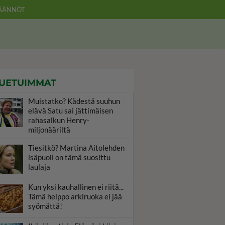
ÄÄNNÖT
UETUIMMAT
Muistatko? Kädestä suuhun
elävä Satu sai jättimäisen
rahasalkun Henry-
miljonääriltä
Tiesitkö? Martina Aitolehden
isäpuoli on tämä suosittu
laulaja
Kun yksi kauhallinen ei riitä...
Tämä helppo arkiruoka ei jää
syömättä!