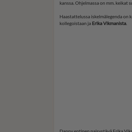
kanssa. Ohjelmassa on mm. keikat s
Haastattelussa iskelmälegenda on 
kollegoistaan ja
Erika Vikmanista
.
Danny entinen naisystävä Erika Vik