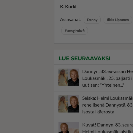
K. Kurki
Asiasanat:
Danny
Ilkka Lipsanen
Fuengirola.fi
LUE SEURAAVAKSI
Dannyn, 83, ex-assari He
Loukasmäki, 25, paljasti i
uutisen: "Yhteinen..."
Seiska: Helmi Loukasmäki
rehellisenä Dannystä, 83,
isosta ikäerosta
Kuvat! Dannyn, 83, seur
Helmi Loukasmäki aistik