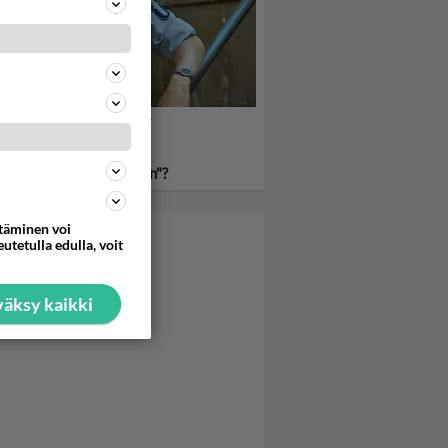
sakka Reinikainen taas
ssä! Mutta kuka sanoi
hän sitä muuten
komisarioksi pääsisikään"?
ttäminen voi
utetulla edulla, voit
äksy kaikki