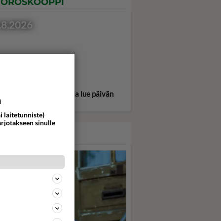
OROSKOOPPI
.8.2026
itse oma tähtimerkkisi ja lue päivän
a
oskooppi!
i laitetunniste)
arjotakseen sinulle
ASARI