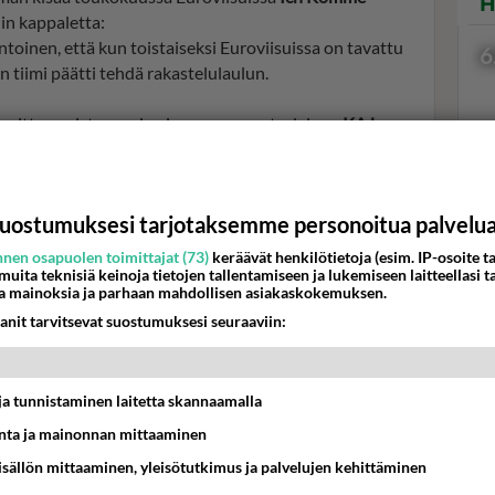
H
in kappaletta:
iintoinen, että kun toistaiseksi Euroviisuissa on tavattu
6
an tiimi päätti tehdä rakastelulaulun.
 voittaa naisten sarjan ja suomenruotsalainen
KAJ
.
Val
uostumuksesi tarjotaksemme personoitua palvelu
hor
nen osapuolen toimittajat (73)
keräävät henkilötietoja (esim. IP-osoite ta
 muita teknisiä keinoja tietojen tallentamiseen ja lukemiseen laitteellasi t
a mainoksia ja parhaan mahdollisen asiakaskokemuksen.
K
anit tarvitsevat suostumuksesi seuraaviin:
t ja tunnistaminen laitetta skannaamalla
ta ja mainonnan mittaaminen
sisällön mittaaminen, yleisötutkimus ja palvelujen kehittäminen