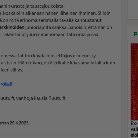
nin urasta ja taustajoukoista:
, koska olin aikanaan hänen läheinen ihminen. Silloin
sä on mitä erinomaisemmalla tavalla kannustanut
arkkinoiden
junioriajolta saakka. Sanoisin, että hän on
P
ti rakentanut juuri nimenomaan tätä uraa ja saa
uomessa tahtoo käydä niin, että jos ei menesty
artistin. Hän toivoo, että Erikalle käy samalla lailla kuin
lleen säilyy.
rola.fi
uutu.fi, vanhoja kausia Ruutu.fi
kerran 25.4.2025.
Ex-
vai
elo