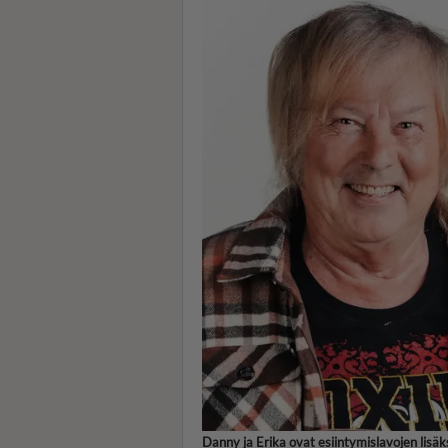
Danny ja Erika ovat esiintymislavojen lisä