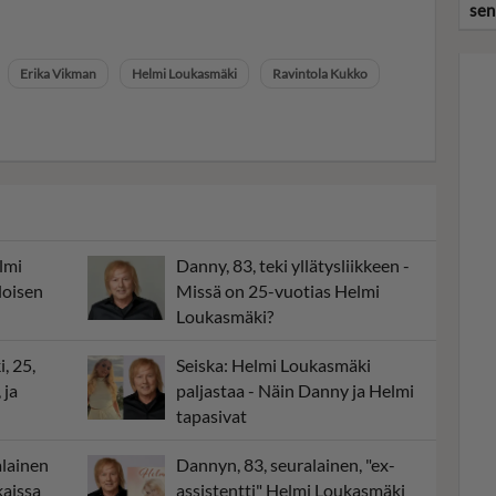
sen
Erika Vikman
Helmi Loukasmäki
Ravintola Kukko
lmi
Danny, 83, teki yllätysliikkeen -
loisen
Missä on 25-vuotias Helmi
Loukasmäki?
, 25,
Seiska: Helmi Loukasmäki
 ja
paljastaa - Näin Danny ja Helmi
tapasivat
alainen
Dannyn, 83, seuralainen, "ex-
kaissa
assistentti" Helmi Loukasmäki