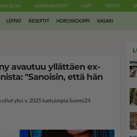
MI24 BLOGI
ALENNUSKOODIT
CHAT
TREFFIT
S
LEFFAT
RESEPTIT
HOROSKOOPPI
KASARI
L
ny avautuu yllättäen ex-
ista: "Sanoisin, että hän
n ollut yksi v. 2025 luetuimpia Suomi24