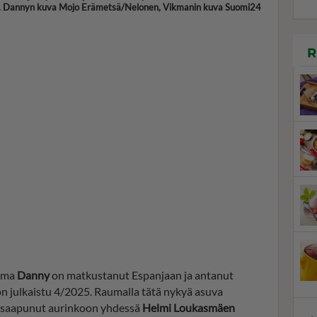
sa. Dannyn kuva Mojo Erämetsä/Nelonen, Vikmanin kuva Suomi24
R
tema
Danny
on matkustanut Espanjaan ja antanut
 on julkaistu 4/2025. Raumalla tätä nykyä asuva
 on saapunut aurinkoon yhdessä
Helmi Loukasmäen