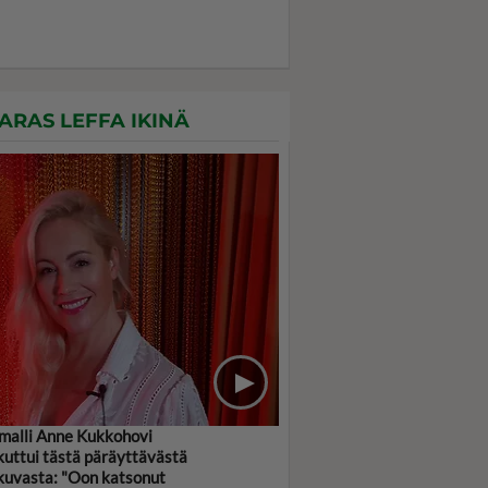
ARAS LEFFA IKINÄ
malli Anne Kukkohovi
kuttui tästä päräyttävästä
kuvasta: "Oon katsonut