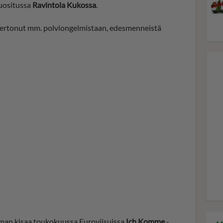
uositussa
Ravintola Kukossa
.
kertonut mm. polviongelmistaan, edesmenneistä
man kisaa toukokuussa Euroviisuissa
Ich Komme
-