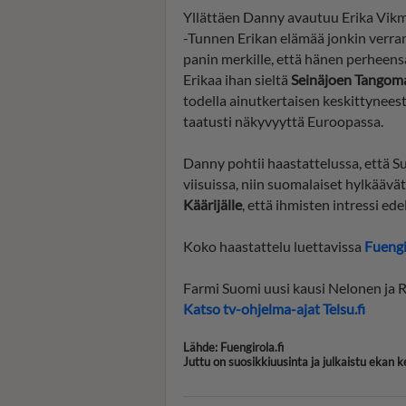
Yllättäen Danny avautuu Erika Vikma
-Tunnen Erikan elämää jonkin verran
panin merkille, että hänen perheen
Erikaa ihan sieltä
Seinäjoen Tangom
todella ainutkertaisen keskittynees
taatusti näkyvyyttä Euroopassa.
Danny pohtii haastattelussa, että S
viisuissa, niin suomalaiset hylkäävät 
Käärijälle
, että ihmisten intressi ede
Koko haastattelu luettavissa
Fuengi
Farmi Suomi uusi kausi Nelonen ja R
Katso tv-ohjelma-ajat Telsu.fi
Lähde: Fuengirola.fi
Juttu on suosikkiuusinta ja julkaistu ekan 