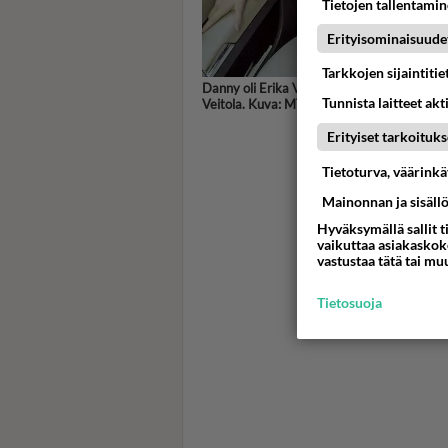
Tietojen tallentamine
Erityisominaisuude
Tarkkojen sijaintiti
Danny oli Erika Vikmanin kanssa Yökylässä 
Tunnista laitteet akt
Veitola. Kuva: MTV3
Erityiset tarkoituks
Tietoturva, väärink
Mainonnan ja sisäll
Hyväksymällä sallit t
vaikuttaa asiakaskoke
vastustaa tätä tai mu
Tietosuoja