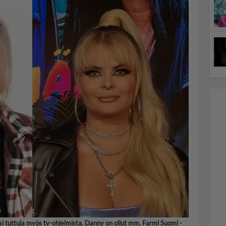
ksi tuttuja myös tv-ohjelmista. Danny on ollut mm. Farmi Suomi -