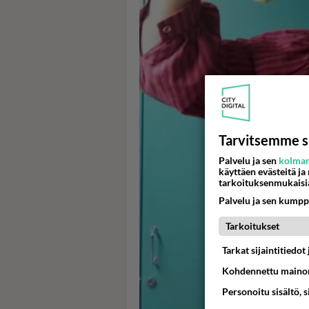
Tarvitsemme s
Palvelu ja sen
kolman
käyttäen evästeitä ja
tarkoituksenmukaisi
Palvelu ja sen kumpp
Tarkoitukset
Tarkat sijaintitiedo
Kohdennettu mainon
Personoitu sisältö, 