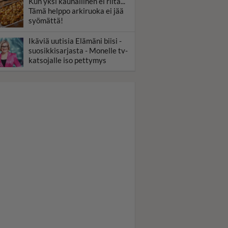
Kun yksi kauhallinen ei riitä...
Tämä helppo arkiruoka ei jää
syömättä!
Ikäviä uutisia Elämäni biisi -
suosikkisarjasta - Monelle tv-
katsojalle iso pettymys