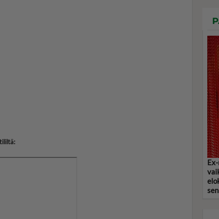
P
liltä:
Ex-
vai
elo
sen