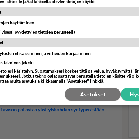
n laitteelle ja/tai laitteella olevien tietojen käyttö
t
Mui
etojen käyttäminen
ihm
eikkailemaan. Tässä Keravalla Killan koulun tapahtumassa v.
iivisesti pyydettyjen tietojen perusteella
pul
et
"rehellisen Suvivirren". Se on uudelleensanoitettu
 oppilaista ja heidän vanhemmistaan rajuun sävyyn.
äytösten ehkäiseminen ja virheiden korjaaminen
ön tekninen jakelu
ietojesi käsittelyn. Suostumuksesi koskee tätä palvelua, hyväksymättä jä
mukseesi. Jotkut teknologiat saattavat perustella tietojen käsittelyä oike
anoja. Sanoituksissa otetaan kantaa asioihin, joita
uttaa muita asetuksia klikkaamalla "Asetukset" linkkiä.
kuultaisi. Huumori on mustaa, mutta tunnistettavaa. Ja
Asetukset
Hyv
t Lawson paljastaa yksityiskohdan syntyperästään: