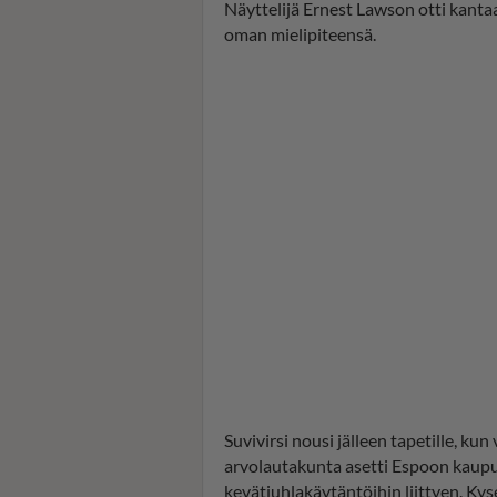
Näyttelijä Ernest Lawson otti kanta
oman mielipiteensä.
Suvivirsi nousi jälleen tapetille, ku
arvolautakunta asetti Espoon kaup
kevätjuhlakäytäntöihin liittyen. Ky