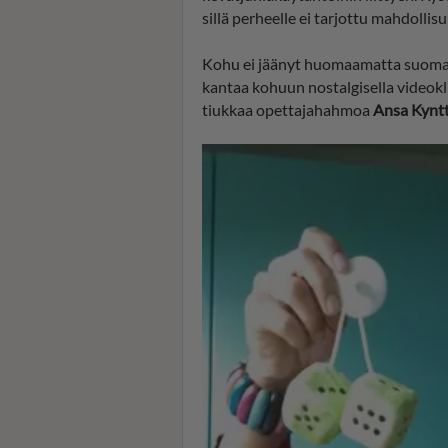
sillä perheelle ei tarjottu mahdollis
Kohu ei jäänyt huomaamatta suomalai
kantaa kohuun nostalgisella videokl
tiukkaa opettajahahmoa
Ansa Kyntt