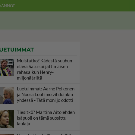
ÄÄNNÖT
UETUIMMAT
Muistatko? Kädestä suuhun
elävä Satu sai jättimäisen
rahasalkun Henry-
miljonääriltä
Luetuimmat: Aarne Pelkonen
ja Noora Louhimo vihdoinkin
yhdessä - Tätä moni jo odotti
Tiesitkö? Martina Aitolehden
isäpuoli on tämä suosittu
laulaja