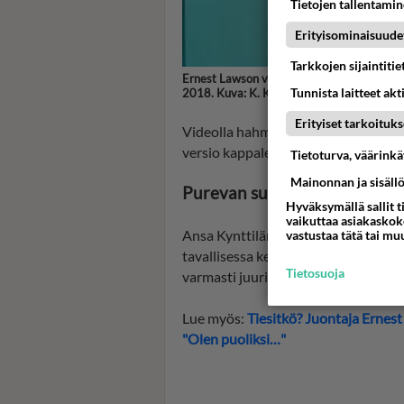
Tietojen tallentamine
Erityisominaisuude
Tarkkojen sijaintiti
Ernest Lawson vei Putous-hahmonsa myös k
Tunnista laitteet akt
2018. Kuva: K. Kurki
Erityiset tarkoituks
Videolla hahmo laulaa kevätjuhlassa 
versio kappaleesta, jossa lauletaan
Tietoturva, väärink
Mainonnan ja sisäll
Purevan suorat sanat
Hyväksymällä sallit t
vaikuttaa asiakaskoke
Ansa Kynttilän versio ei säästellyt s
vastustaa tätä tai mu
tavallisessa kevätjuhlassa ei ikinä 
Tietosuoja
varmasti juuri siksi se upposi.
Lue myös:
Tiesitkö? Juontaja Ernes
"Olen puoliksi…"