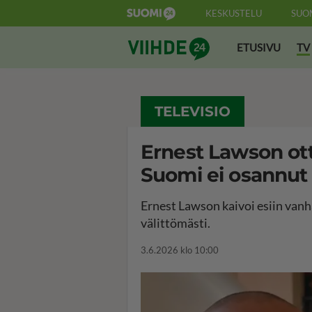
KESKUSTELU
SUO
Suomi24 Viihde
ETUSIVU
TV
TELEVISIO
Ernest Lawson ott
Suomi ei osannut 
Ernest Lawson kaivoi esiin van
välittömästi.
3.6.2026 klo 10:00