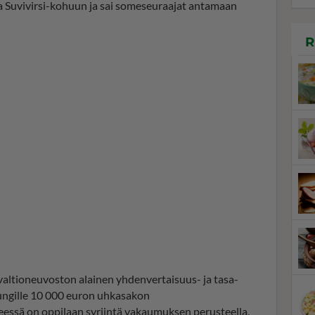
a Suvivirsi-kohuun ja sai someseuraajat antamaan
R
n valtioneuvoston alainen yhdenvertaisuus- ja tasa-
ungille 10 000 euron uhkasakon
seessä on oppilaan syrjintä vakaumuksen perusteella,