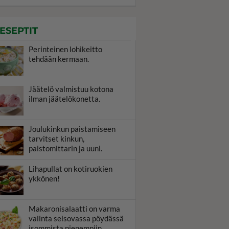
ESEPTIT
Perinteinen lohikeitto
tehdään kermaan.
Jäätelö valmistuu kotona
ilman jäätelökonetta.
Joulukinkun paistamiseen
tarvitset kinkun,
paistomittarin ja uuni.
Lihapullat on kotiruokien
ykkönen!
Makaronisalaatti on varma
valinta seisovassa pöydässä
isommista pienempiin