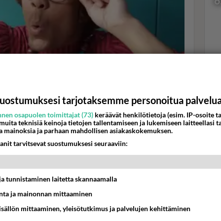
6
Val
hor
uostumuksesi tarjotaksemme personoitua palvelu
K
nen osapuolen toimittajat (73)
keräävät henkilötietoja (esim. IP-osoite ta
 muita teknisiä keinoja tietojen tallentamiseen ja lukemiseen laitteellasi t
a mainoksia ja parhaan mahdollisen asiakaskokemuksen.
anit tarvitsevat suostumuksesi seuraaviin:
t ja tunnistaminen laitetta skannaamalla
ta ja mainonnan mittaaminen
sisällön mittaaminen, yleisötutkimus ja palvelujen kehittäminen