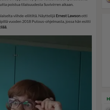
uutta poistua tilaisuudesta Suvivirren aikaan.
selta viihde-eliitiltä. Näyttelijä
Ernest Lawson
otti
ipillä vuoden 2018 Putous-ohjelmasta, jossa hän esitti
ilää
.
H