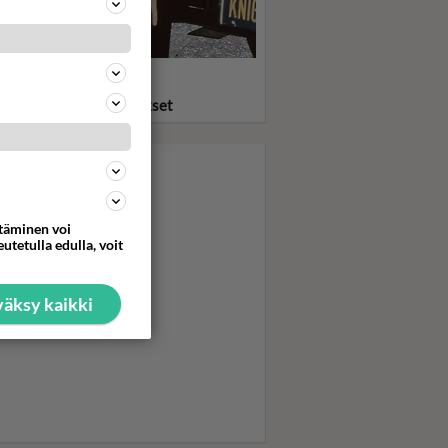
statko? Ritari Ässä ja
eauto KITT pelastivat
asta ja löylyttivät pahikset
ttäminen voi
utetulla edulla, voit
äksy kaikki