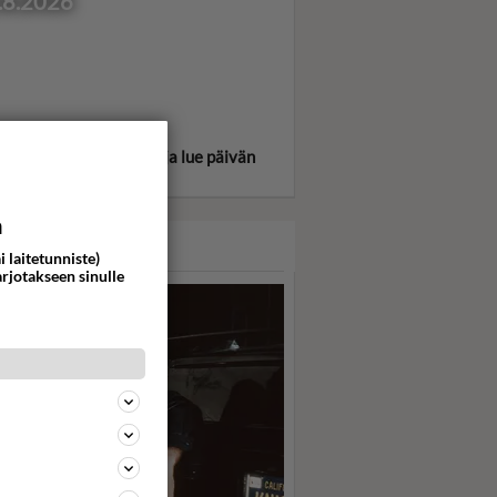
.8.2026
itse oma tähtimerkkisi ja lue päivän
oskooppi!
a
ASARI
i laitetunniste)
arjotakseen sinulle