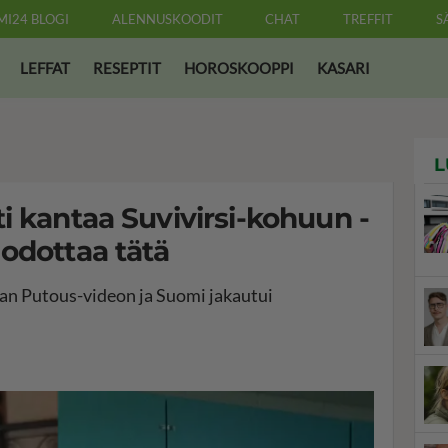
MI24 BLOGI
ALENNUSKOODIT
CHAT
TREFFIT
S
LEFFAT
RESEPTIT
HOROSKOOPPI
KASARI
L
i kantaa Suvivirsi-kohuun -
odottaa tätä
han Putous-videon ja Suomi jakautui