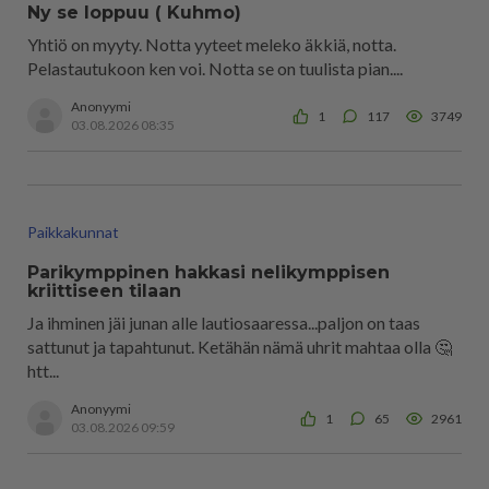
Ny se loppuu ( Kuhmo)
Yhtiö on myyty. Notta yyteet meleko äkkiä, notta.
Pelastautukoon ken voi. Notta se on tuulista pian....
Anonyymi
1
117
3749
03.08.2026 08:35
Paikkakunnat
Parikymppinen hakkasi nelikymppisen
kriittiseen tilaan
Ja ihminen jäi junan alle lautiosaaressa...paljon on taas
sattunut ja tapahtunut. Ketähän nämä uhrit mahtaa olla 🤔
htt...
Anonyymi
1
65
2961
03.08.2026 09:59