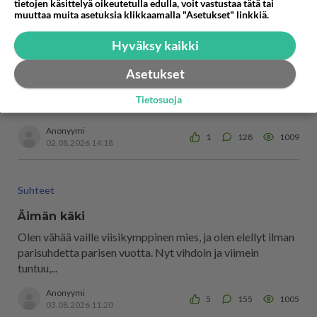
tietojen käsittelyä oikeutetulla edulla, voit vastustaa tätä tai
muuttaa muita asetuksia klikkaamalla "Asetukset" linkkiä.
Hyväksy kaikki
Paikkakunnat
Turhuuksien turakkeet
Asetukset
Ei minkäänlaista häveliäisyyttä tuon itsekkyyden väliin! On
Tietosuoja
niillä turilla hätä kynsistä,hiuksista,vaatteista ja biletyk...
Anonyymi
1
128
1009
02.08.2026 14:18
Suhteet
Äimän käki
Olen vähää vaille viisikymppinen mies, ja olen elellyt ilman
parisuhdetta parisen vuotta. Nyt vihdoin ja viimein
tuntuu,...
Anonyymi
5
155
1005
03.08.2026 11:20