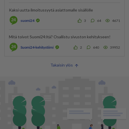
Kaksi uutta ilmoitussyytä asiattomalle sisällölle
suomi24
3
64
4671
Mitä toivot Suomi24:ltä? Osallistu sivuston kehitykseen!
Suomi24-kehitystiimi
2
640
39952
Takaisin ylös