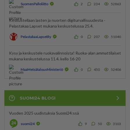
SuomenPalloliitto
2
234
52863
Keskustellaan lasten ja nuorten digiturvallisuudesta -
Pelastakaa Lapset mukana keskustelussa 25.4.
PelastakaaLapsetRy
0
207
51040
Kysy ja keskustele ruokavalinnoista! Ruoka-alan ammattilaiset
mukana keskustelussa 11.4. kello 16-20
MaaMetsätalousMinisteriö
0
450
52406
SUOMI24 BLOGI
Vuoden 2025 uudistuksia Suomi24:ssä
suomi24
9
50
3103