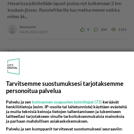
Hesarissa päivitellään lapset joutuu nyt kulkemaan 2 km
kouluun jösses. Ruostefillarilla tuo matka menee vaikka
miten äk...
Anonyymi
9
109
1155
04.08.2026 10:07
Suhteet
Hei sinä rakas mies.
Milloinkaan kohdataan? Toivottavasti pian....❤️...
Tarvitsemme suostumuksesi tarjotaksemme
Anonyymi
0
49
1117
01.08.2026 21:38
personoitua palvelua
Palvelu ja sen
kolmannen osapuolen toimittajat (73)
keräävät
henkilötietoja (esim. IP-osoite tai laitetunniste) käyttäen evästeitä
Suhteet
ja muita teknisiä keinoja tietojen tallentamiseen ja lukemiseen
laitteellasi tarjotakseen sinulle tarkoituksenmukaisia mainoksia
Mitä töitä kaivattusi on tehnyt?
ja parhaan mahdollisen asiakaskokemuksen.
😅...
Palvelu ja sen kumppanit tarvitsevat suostumuksesi seuraaviin: