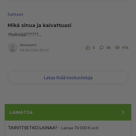
Suhteet
Mikä sinua ja kaivattuasi
Yhdistää??????...
Anonyymi
0
58
976
04.08.2026 18:50
Lataa lisää keskusteluja
LAINAT24
TARVITSETKO LAINAA?
– Lainaa 70 000 € asti