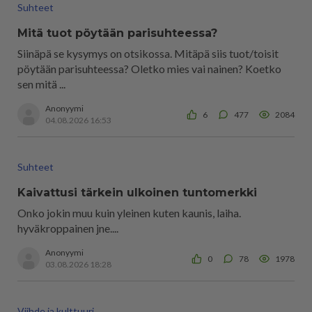
Suhteet
Mitä tuot pöytään parisuhteessa?
Siinäpä se kysymys on otsikossa. Mitäpä siis tuot/toisit
pöytään parisuhteessa? Oletko mies vai nainen? Koetko
sen mitä ...
Anonyymi
6
477
2084
04.08.2026 16:53
Suhteet
Kaivattusi tärkein ulkoinen tuntomerkki
Onko jokin muu kuin yleinen kuten kaunis, laiha.
hyväkroppainen jne....
Anonyymi
0
78
1978
03.08.2026 18:28
Viihde ja kulttuuri