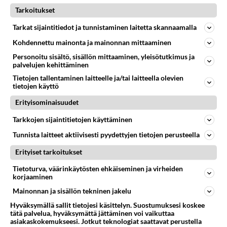
Anonyymi
Tarkoitukset
1
65
1081
05.08.2026 13:25
Tarkat sijaintitiedot ja tunnistaminen laitetta skannaamalla
Kohdennettu mainonta ja mainonnan mittaaminen
Suhteet
Personoitu sisältö, sisällön mittaaminen, yleisötutkimus ja
palvelujen kehittäminen
Anteeksi arkuuteni
Tietojen tallentaminen laitteelle ja/tai laitteella olevien
Olen säälittävä, mitä tulee sinun kohtaamiseen. Tunnen
tietojen käyttö
vaan itseni todella epävarmaksi sun kanssa. Jos minun olisi
Erityisominaisuudet
pitän...
Tarkkojen sijaintitietojen käyttäminen
Anonyymi
1
52
1053
06.08.2026 16:54
Tunnista laitteet aktiivisesti pyydettyjen tietojen perusteella
Erityiset tarkoitukset
Suhteet
Tietoturva, väärinkäytösten ehkäiseminen ja virheiden
korjaaminen
Voiko meidän välit
Mainonnan ja sisällön tekninen jakelu
Koskaan parantua tästä?...
Hyväksymällä sallit tietojesi käsittelyn. Suostumuksesi koskee
tätä palvelua, hyväksymättä jättäminen voi vaikuttaa
Anonyymi
0
74
1020
asiakaskokemukseesi. Jotkut teknologiat saattavat perustella
05.08.2026 05:34