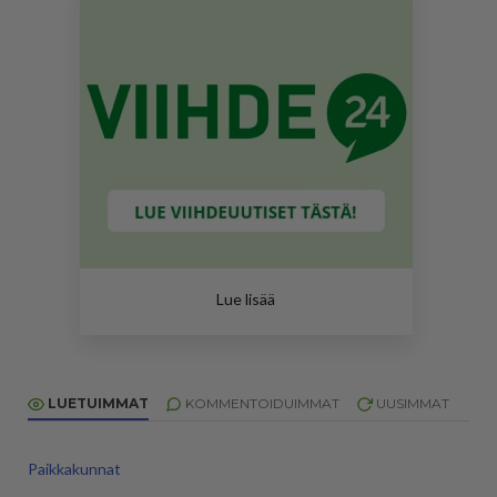
Viihde24:n suosituimpia sisältöjä ovat
tv
ja
Lue lisää
elokuvat
. Lue myös päivän horoskooppi ja
reseptit!
LUETUIMMAT
KOMMENTOIDUIMMAT
UUSIMMAT
Paikkakunnat