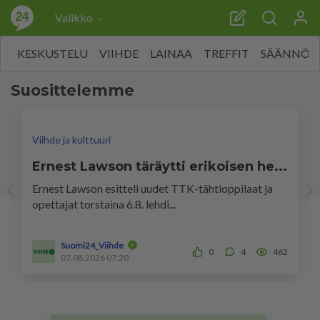
Valikko
KESKUSTELU
VIIHDE
LAINAA
TREFFIT
SÄÄNNÖT
Suosittelemme
Viihde ja kulttuuri
Ernest Lawson täräytti erikoisen he...
Ernest Lawson esitteli uudet TTK-tähtioppilaat ja
opettajat torstaina 6.8. lehdi...
Suomi24_Viihde
0
4
462
07.08.2026 07:20