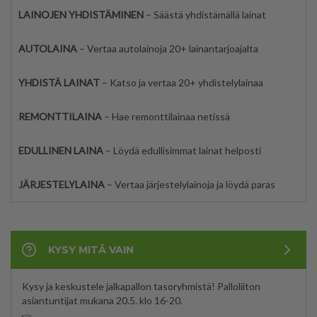
LAINOJEN YHDISTÄMINEN
– Säästä yhdistämällä lainat
AUTOLAINA
– Vertaa autolainoja 20+ lainantarjoajalta
YHDISTÄ LAINAT
– Katso ja vertaa 20+ yhdistelylainaa
REMONTTILAINA
– Hae remonttilainaa netissä
EDULLINEN LAINA
– Löydä edullisimmat lainat helposti
JÄRJESTELYLAINA
– Vertaa järjestelylainoja ja löydä paras
KYSY MITÄ VAIN
Kysy ja keskustele jalkapallon tasoryhmistä! Palloliiton
asiantuntijat mukana 20.5. klo 16-20.