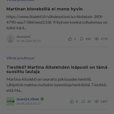
Martinan bisneksillä ei mene hyvin
https://www.iltalehti.fi/viihdeuutiset/a/c46da6ab-340f-
4790-aaa7-0865eed2336 Yrityksen konkurssihakemus on
tullut kärä...
Anonyymi
1
332
1773
05.08.2026 05:51
Viihde ja kulttuuri
Tiesitkö? Martina Aitolehden isäpuoli on tämä
suosittu laulaja
Martina Aitolehti on seurattu julkisuuden henkilö.
Lähipiiriin mahtuu muitakin tunnettuja henkilöitä. Tiesitkö,
että Ma...
Suomi24_Viihde
0
35
1457
05.08.2026 07:23