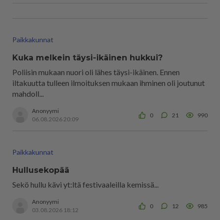
Paikkakunnat
Kuka melkein täysi-ikäinen hukkui?
Poliisin mukaan nuori oli lähes täysi-ikäinen. Ennen
iltakuutta tulleen ilmoituksen mukaan ihminen oli joutunut
mahdoll...
Anonyymi
0
21
990
06.08.2026 20:09
Paikkakunnat
Hullusekopää
Sekö hullu kävi yt:ltä festivaaleilla kemissä...
Anonyymi
0
12
985
03.08.2026 18:12