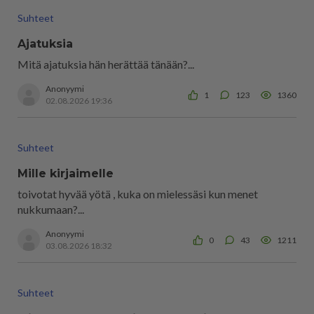
Suhteet
Ajatuksia
Mitä ajatuksia hän herättää tänään?...
Anonyymi
1
123
1360
02.08.2026 19:36
Suhteet
Mille kirjaimelle
toivotat hyvää yötä , kuka on mielessäsi kun menet
nukkumaan?...
Anonyymi
0
43
1211
03.08.2026 18:32
Suhteet