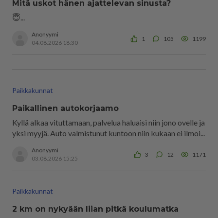
Mitä uskot hänen ajattelevan sinusta?
😇...
Anonyymi
1
105
1199
04.08.2026 18:30
Paikkakunnat
Paikallinen autokorjaamo
Kyllä alkaa vituttamaan, palvelua haluaisi niin jono ovelle ja
yksi myyjä. Auto valmistunut kuntoon niin kukaan ei ilmoi...
Anonyymi
3
12
1171
03.08.2026 15:25
Paikkakunnat
2 km on nykyään liian pitkä koulumatka