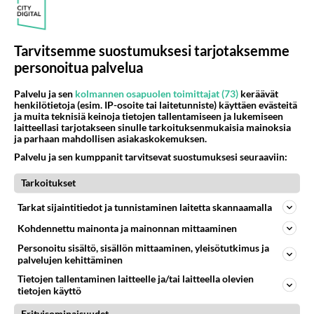
Tarvitsemme suostumuksesi tarjotaksemme
personoitua palvelua
Palvelu ja sen
kolmannen osapuolen toimittajat (73)
keräävät
henkilötietoja (esim. IP-osoite tai laitetunniste) käyttäen evästeitä
ja muita teknisiä keinoja tietojen tallentamiseen ja lukemiseen
laitteellasi tarjotakseen sinulle tarkoituksenmukaisia mainoksia
ja parhaan mahdollisen asiakaskokemuksen.
Palvelu ja sen kumppanit tarvitsevat suostumuksesi seuraaviin:
Tyyligurut: Miami Vice -
Kengät ilman sukkia! Reiskat
Tarkoitukset
silmillä! Puvun alla vain t-
paita!
Tarkat sijaintitiedot ja tunnistaminen laitetta skannaamalla
Kohdennettu mainonta ja mainonnan mittaaminen
Personoitu sisältö, sisällön mittaaminen, yleisötutkimus ja
palvelujen kehittäminen
PARAS LEFFA IKINÄ
Tietojen tallentaminen laitteelle ja/tai laitteella olevien
tietojen käyttö
Erityisominaisuudet