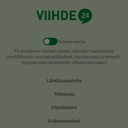
Tumma teema
TV-maailman tuoreet uutiset, starojen haastattelut,
henkilökuvat, nostalgiapläjäykset, horoskooppi ja reseptit.
Nappaa oma päivittäinen viihdemakupalasi!
Lähetä palautetta
Tietosuoja
Käyttöehdot
Evästeasetukset