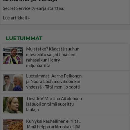
Secret Service tv-sarja starttaa.
Lue artikkeli »
LUETUIMMAT
Muistatko? Kädestä suuhun
elävä Satu sai jättimäisen
rahasalkun Henry-
miljonääriltä
Luetuimmat: Aarne Pelkonen
ja Noora Louhimo vihdoinkin
yhdessä - Tätä moni jo odotti
Tiesitkö? Martina Aitolehden
isäpuoli on tämä suosittu
laulaja
Kun yksi kauhallinen ei riitä...
Tämä helppo arkiruoka ei jää