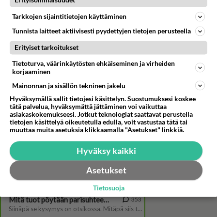
Tarkkojen sijaintitietojen käyttäminen
Tunnista laitteet aktiivisesti pyydettyjen tietojen perusteella
Erityiset tarkoitukset
Tietoturva, väärinkäytösten ehkäiseminen ja virheiden
korjaaminen
Mainonnan ja sisällön tekninen jakelu
Hyväksymällä sallit tietojesi käsittelyn. Suostumuksesi koskee
Ex-missi ja juontaja Lola
tätä palvelua, hyväksymättä jättäminen voi vaikuttaa
Odusoga joutui pinteeseen:
asiakaskokemukseesi. Jotkut teknologiat saattavat perustella
tietojen käsittelyä oikeutetulla edulla, voit vastustaa tätä tai
"Voi kamala, siis nää on mulle
muuttaa muita asetuksia klikkaamalla "Asetukset" linkkiä.
vaikeimpia..."
Hyväksy kaikki
Asetukset
Tietosuoja