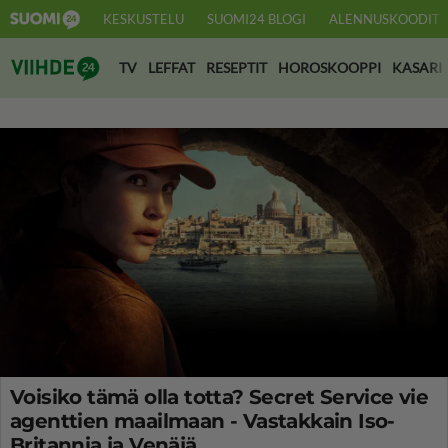
KESKUSTELU
SUOMI24 BLOGI
ALENNUSKOODIT
Suomi24 Viihde
TV
LEFFAT
RESEPTIT
HOROSKOOPPI
KASARI
Voisiko tämä olla totta? Secret Service vie
agenttien maailmaan - Vastakkain Iso-
Britannia ja Venäjä