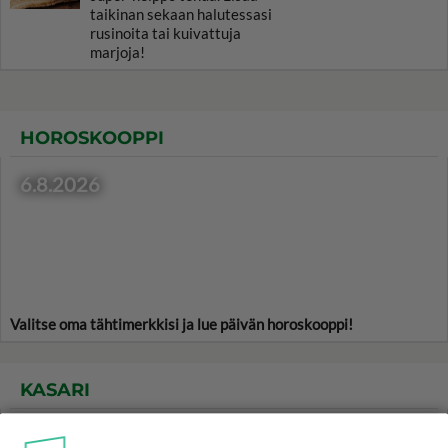
taikinan sekaan halutessasi
rusinoita tai kuivattuja
marjoja!
HOROSKOOPPI
6.8.2026
Valitse oma tähtimerkkisi ja lue päivän horoskooppi!
KASARI