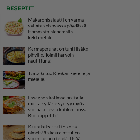
RESEPTIT
Makaronisalaatti on varma
valinta seisovassa pöydässä
isommista pienempiin
kekkereihin.
Kermaperunat on tuhti lisäke
pihville. Toimii harvoin
nautittuna!
Tzatziki tuo Kreikan kielelle ja
mielelle.
Lasagnen kotimaa on Italia,
mutta kyllä se syntyy myös
suomalaisessa kotikeittiössä.
Buon appetito!
Kaurakeksit tai toiselta
nimeltään kauralastut on
super-helppo tehdä. Lisää