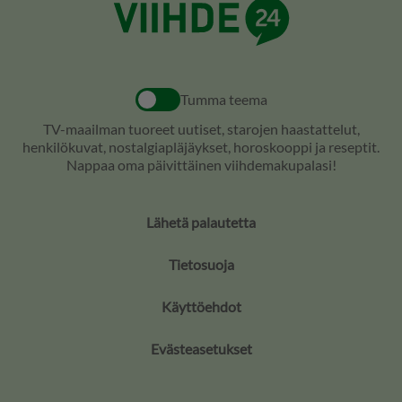
Tumma teema
TV-maailman tuoreet uutiset, starojen haastattelut,
henkilökuvat, nostalgiapläjäykset, horoskooppi ja reseptit.
Nappaa oma päivittäinen viihdemakupalasi!
Lähetä palautetta
Tietosuoja
Käyttöehdot
Evästeasetukset