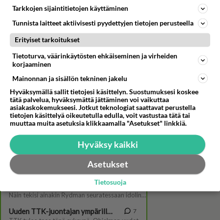
Tarkkojen sijaintitietojen käyttäminen
Tunnista laitteet aktiivisesti pyydettyjen tietojen perusteella
Erityiset tarkoitukset
Tietoturva, väärinkäytösten ehkäiseminen ja virheiden
korjaaminen
Mainonnan ja sisällön tekninen jakelu
Tiesitkö, että Marja Hintikka
Hyväksymällä sallit tietojesi käsittelyn. Suostumuksesi koskee
ja Jenny Lehtinen ovat
tätä palvelua, hyväksymättä jättäminen voi vaikuttaa
ystäviä? Jakavat yhdessä mm.
asiakaskokemukseesi. Jotkut teknologiat saattavat perustella
tietojen käsittelyä oikeutetulla edulla, voit vastustaa tätä tai
tämän fanituksen
muuttaa muita asetuksia klikkaamalla "Asetukset" linkkiä.
Hyväksy kaikki
Asetukset
Tietosuoja