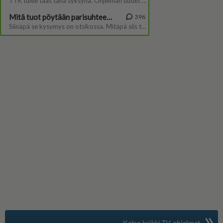
»
Suomen suosituin
Katso kaikki TV-ohjelmat