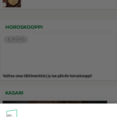
HOROSKOOPPI
6.8.2026
Valitse oma tähtimerkkisi ja lue päivän horoskooppi!
KASARI