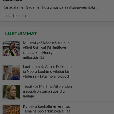
Kanadalainen Sydämen kutsumus palaa iltapäivien iloksi.
Lue artikkeli »
LUETUIMMAT
Muistatko? Kädestä suuhun
elävä Satu sai jättimäisen
rahasalkun Henry-
miljonääriltä
Luetuimmat: Aarne Pelkonen
ja Noora Louhimo vihdoinkin
yhdessä - Tätä moni jo odotti
Tiesitkö? Martina Aitolehden
isäpuoli on tämä suosittu
laulaja
Kun yksi kauhallinen ei riitä...
Tämä helppo arkiruoka ei jää