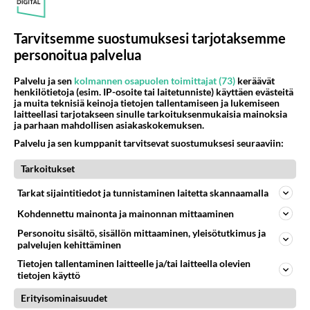
Tarvitsemme suostumuksesi tarjotaksemme
personoitua palvelua
Palvelu ja sen
kolmannen osapuolen toimittajat (73)
keräävät
henkilötietoja (esim. IP-osoite tai laitetunniste) käyttäen evästeitä
ja muita teknisiä keinoja tietojen tallentamiseen ja lukemiseen
laitteellasi tarjotakseen sinulle tarkoituksenmukaisia mainoksia
ja parhaan mahdollisen asiakaskokemuksen.
Wake me up before you go, go
Palvelu ja sen kumppanit tarvitsevat suostumuksesi seuraaviin:
- Wham! särki sydämiä -
George Michael nousi
Tarkoitukset
maailmantähdeksi
Tarkat sijaintitiedot ja tunnistaminen laitetta skannaamalla
Kohdennettu mainonta ja mainonnan mittaaminen
Personoitu sisältö, sisällön mittaaminen, yleisötutkimus ja
PARAS LEFFA IKINÄ
palvelujen kehittäminen
Tietojen tallentaminen laitteelle ja/tai laitteella olevien
tietojen käyttö
Erityisominaisuudet