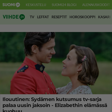
KESKUSTELU
SUOMI24 BLOGI
ALENNUSKOODIT
Suomi24 Viihde
TV
LEFFAT
RESEPTIT
HOROSKOOPPI
KASARI
Ilouutinen: Sydämen kutsumus tv-sarja
palaa uusin jaksoin - Elizabethin elämässä
kuohuu