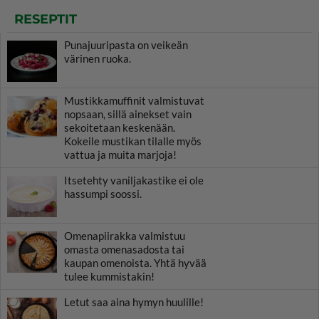
RESEPTIT
Punajuuripasta on veikeän
värinen ruoka.
Mustikkamuffinit valmistuvat
nopsaan, sillä ainekset vain
sekoitetaan keskenään.
Kokeile mustikan tilalle myös
vattua ja muita marjoja!
Itsetehty vaniljakastike ei ole
hassumpi soossi.
Omenapiirakka valmistuu
omasta omenasadosta tai
kaupan omenoista. Yhtä hyvää
tulee kummistakin!
Letut saa aina hymyn huulille!