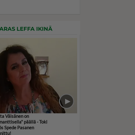
ARAS LEFFA IKINÄ
tta Väisänen on
manttisella" päällä - Toki
s Spede Pasanen
nittu!