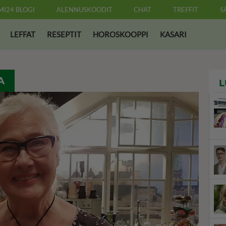
MI24 BLOGI
ALENNUSKOODIT
CHAT
TREFFIT
S
LEFFAT
RESEPTIT
HOROSKOOPPI
KASARI
A
L