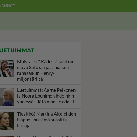
ÄÄNNÖT
UETUIMMAT
Muistatko? Kädestä suuhun
elävä Satu sai jättimäisen
rahasalkun Henry-
miljonääriltä
Luetuimmat: Aarne Pelkonen
ja Noora Louhimo vihdoinkin
yhdessä - Tätä moni jo odotti
Tiesitkö? Martina Aitolehden
isäpuoli on tämä suosittu
laulaja