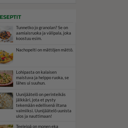
ESEPTIT
Tunnetko jo granolan? Se on
aamiaisruoka ja välipala, joka
koostuu esim.
Nachopelti on mättöjen mättö.
Lohipasta on kalaisen
maistuva ja helppo ruoka, se
lähes ui suuhun.
Uunijäätelö on perinteikäs
jälkkäri, jota et pysty
tekemään edellisenä iltana
valmiiksi. Uunijäätelö uunista
ulos ja nauttimaan!
Teeleipä on monen eka