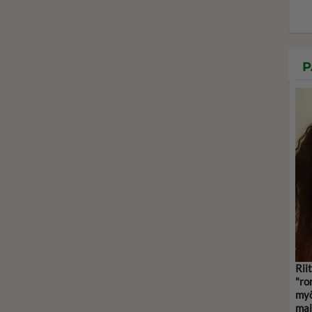
P
Rii
"ro
myö
mai