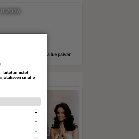
.8.2026
itse oma tähtimerkkisi ja lue päivän
oskooppi!
a
i laitetunniste)
arjotakseen sinulle
ASARI