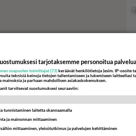
7
Val
hor
uostumuksesi tarjotaksemme personoitua palvelu
nen osapuolen toimittajat (73)
keräävät henkilötietoja (esim. IP-osoite ta
 muita teknisiä keinoja tietojen tallentamiseen ja lukemiseen laitteellasi t
K
a mainoksia ja parhaan mahdollisen asiakaskokemuksen.
anit tarvitsevat suostumuksesi seuraaviin:
t ja tunnistaminen laitetta skannaamalla
ta ja mainonnan mittaaminen
sisällön mittaaminen, yleisötutkimus ja palvelujen kehittäminen