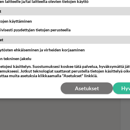
n laitteelle ja/tai laitteella olevien tietojen käyttö
t
etojen käyttäminen
Cha
iivisesti pyydettyjen tietojen perusteella
kii
et
nais
iko
äytösten ehkäiseminen ja virheiden korjaaminen
ön tekninen jakelu
ietojesi käsittelyn. Suostumuksesi koskee tätä palvelua, hyväksymättä jä
mukseesi. Jotkut teknologiat saattavat perustella tietojen käsittelyä oike
uttaa muita asetuksia klikkaamalla "Asetukset" linkkiä.
Asetukset
Hyv