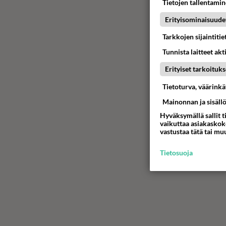
Tietojen tallentamine
Erityisominaisuude
Tarkkojen sijaintiti
Tunnista laitteet akt
Erityiset tarkoituks
Tietoturva, väärink
Mainonnan ja sisäll
Hyväksymällä sallit t
vaikuttaa asiakaskoke
vastustaa tätä tai mu
Tietosuoja