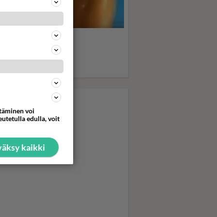
s, boys, boys... Sabrina
psahteli
kubikineissään - Uima-
askohtaus kiihdytti ja
hdytti
ttäminen voi
utetulla edulla, voit
äksy kaikki