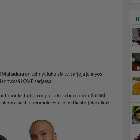
R
i Mahadura
on tehnyt lukuisia tv-sarjoja ja myös
än tv:ssä LOVE sarjassa.
äntöpuolesta, hän uupui ja koki burnoutin.
Susani
makohtaisesti uupumuksesta ja matkasta, joka alkaa