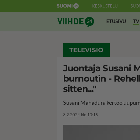
KESKUSTELU
SUO
Suomi24 Viihde
ETUSIVU
TV
TELEVISIO
Juontaja Susani M
burnoutin - Rehelli
sitten..."
Susani Mahadura kertoo uupumu
3.2.2024 klo 10:15