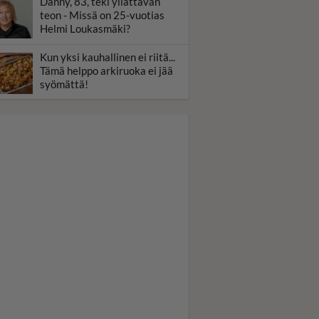
Danny, 83, teki yllättävän
teon - Missä on 25-vuotias
Helmi Loukasmäki?
Kun yksi kauhallinen ei riitä...
Tämä helppo arkiruoka ei jää
syömättä!