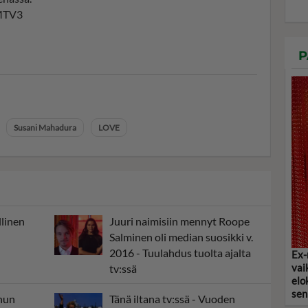
 MTV3
P
Susani Mahadura
LOVE
llinen
Juuri naimisiin mennyt Roope
Salminen oli median suosikki v.
2016 - Tuulahdus tuolta ajalta
Ex-
vai
tv:ssä
elo
sen
hun
Tänä iltana tv:ssä - Vuoden