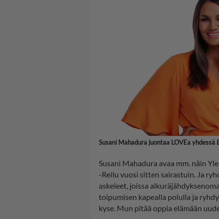
Susani Mahadura juontaa LOVEa yhdessä 
Susani Mahadura avaa mm. näin Ylel
-Reilu vuosi sitten sairastuin. Ja ry
askeleet, joissa alkuräjähdyksenoma
toipumisen kapealla polulla ja ryh
kyse. Mun pitää oppia elämään uude