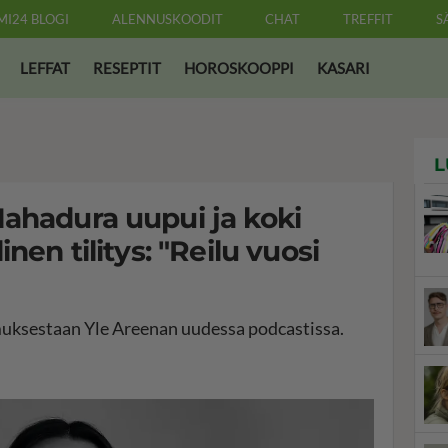
MI24 BLOGI
ALENNUSKOODIT
CHAT
TREFFIT
S
LEFFAT
RESEPTIT
HOROSKOOPPI
KASARI
L
ahadura uupui ja koki
nen tilitys: "Reilu vuosi
ksestaan Yle Areenan uudessa podcastissa.