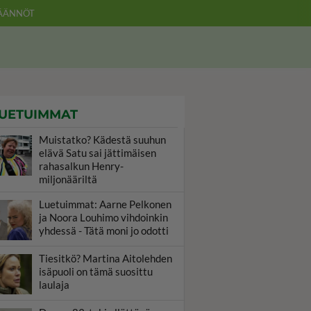
ÄÄNNÖT
UETUIMMAT
Muistatko? Kädestä suuhun
elävä Satu sai jättimäisen
rahasalkun Henry-
miljonääriltä
Luetuimmat: Aarne Pelkonen
ja Noora Louhimo vihdoinkin
yhdessä - Tätä moni jo odotti
Tiesitkö? Martina Aitolehden
isäpuoli on tämä suosittu
laulaja