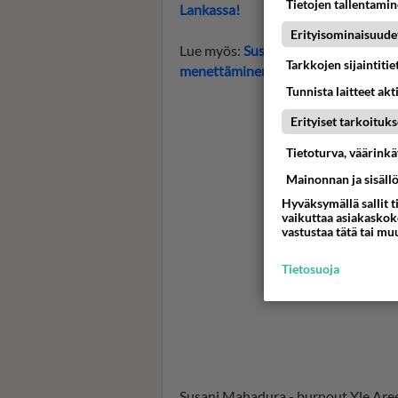
Tietojen tallentamine
Lankassa!
Erityisominaisuude
Lue myös:
Susani Mahadura paljasta
Tarkkojen sijaintiti
menettäminen kotia myöten tuntuu
Tunnista laitteet akt
Erityiset tarkoituks
Tietoturva, väärink
Mainonnan ja sisäll
Hyväksymällä sallit t
vaikuttaa asiakaskoke
vastustaa tätä tai mu
Tietosuoja
Susani Mahadura - burnout Yle Are