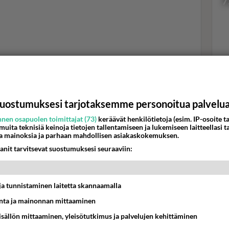
7
Val
hor
uostumuksesi tarjotaksemme personoitua palvelu
K
nen osapuolen toimittajat (73)
keräävät henkilötietoja (esim. IP-osoite ta
 muita teknisiä keinoja tietojen tallentamiseen ja lukemiseen laitteellasi t
a mainoksia ja parhaan mahdollisen asiakaskokemuksen.
anit tarvitsevat suostumuksesi seuraaviin:
pumuksessa lopulta on kyse ja miten opitaan elämään
t ja tunnistaminen laitetta skannaamalla
 paljastaa tunteensa ja kysyy hämmentyneenä: Miten
 epidemia?
ta ja mainonnan mittaaminen
sisällön mittaaminen, yleisötutkimus ja palvelujen kehittäminen
hadura jakoi kuvan isästään - Äiti rakastui lomalla Sri