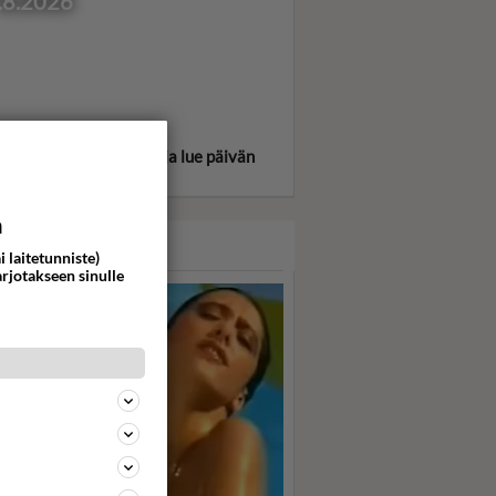
.8.2026
itse oma tähtimerkkisi ja lue päivän
oskooppi!
a
ASARI
i laitetunniste)
arjotakseen sinulle