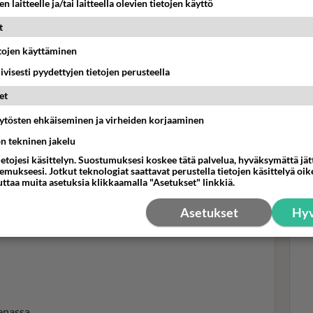
n laitteelle ja/tai laitteella olevien tietojen käyttö
t
a lapsuudestaan - Kokenut, miltä kaiken
Boy
etojen käyttäminen
pom
iivisesti pyydettyjen tietojen perusteella
pik
all
et
vii
äytösten ehkäiseminen ja virheiden korjaaminen
ön tekninen jakelu
ietojesi käsittelyn. Suostumuksesi koskee tätä palvelua, hyväksymättä jä
mukseesi. Jotkut teknologiat saattavat perustella tietojen käsittelyä oike
uttaa muita asetuksia klikkaamalla "Asetukset" linkkiä.
Asetukset
Hyv
enassa.