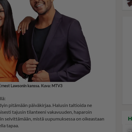
Ernest Lawsonin kanssa. Kuva: MTV3
lä:
hdyin pitämään päiväkirjaa. Halusin taltioida ne
isesti tajusin tilanteeni vakavuuden, haparoin
H
dyin selvittämään, mistä uupumuksessa on oikeastaan
lla tapaa.