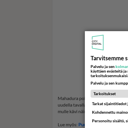
Tarvitsemme s
Palvelu ja sen
kolman
käyttäen evästeitä ja
tarkoituksenmukaisi
Palvelu ja sen kumpp
Tarkoitukset
Mahadura pohtii sarjassa, mistä uu
Tarkat sijaintitiedo
uudella tavalla? Päiväkirjassa hän
mulle kävi näin? Onko burnout uusi
Kohdennettu mainon
Personoitu sisältö, 
Lue myös:
Puoli seitsemän Susani Ma