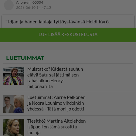
LUETUIMMAT
Muistatko? Kädestä suuhun
elävä Satu sai jättimäisen
rahasalkun Henry-
miljonääriltä
Luetuimmat: Aarne Pelkonen
ja Noora Louhimo vihdoinkin
yhdessä - Tätä moni jo odotti
Tiesitkö? Martina Aitolehden
isäpuoli on tämä suosittu
laulaja