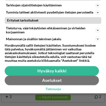
Tarkkojen sijaintitietojen käyttäminen
Tunnista laitteet aktiivisesti pyydettyjen tietojen perusteella
Erityiset tarkoitukset
Tietoturva, väärinkäytösten ehkäiseminen ja virheiden
korjaaminen
Mainonnan ja sisällön tekninen jakelu
Hyväksymällä sallit tietojesi käsittelyn. Suostumuksesi koskee
tätä palvelua, hyväksymättä jättäminen voi vaikuttaa
asiakaskokemukseesi. Jotkut teknologiat saattavat perustella
tietojen käsittelyä oikeutetulla edulla, voit vastustaa tätä tai
muuttaa muita asetuksia klikkaamalla "Asetukset" linkkiä.
Hyväksy kaikki
Asetukset
Tietosuoja