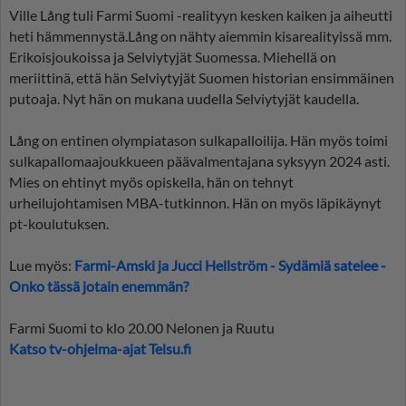
Ville Lång tuli Farmi Suomi -realityyn kesken kaiken ja aiheutti
heti hämmennystä.Lång on nähty aiemmin kisarealityissä mm.
Erikoisjoukoissa ja Selviytyjät Suomessa. Miehellä on
meriittinä, että hän Selviytyjät Suomen historian ensimmäinen
putoaja. Nyt hän on mukana uudella Selviytyjät kaudella.
Lång on entinen olympiatason sulkapalloilija. Hän myös toimi
sulkapallomaajoukkueen päävalmentajana syksyyn 2024 asti.
Mies on ehtinyt myös opiskella, hän on tehnyt
urheilujohtamisen MBA-tutkinnon. Hän on myös läpikäynyt
pt-koulutuksen.
Lue myös:
Farmi-Amski ja Jucci Hellström - Sydämiä satelee -
Onko tässä jotain enemmän?
Farmi Suomi to klo 20.00 Nelonen ja Ruutu
Katso tv-ohjelma-ajat Telsu.fi