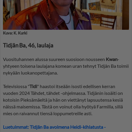
Kuva: K. Kurki
Tidjân Ba, 46, laulaja
Vuosituhannen alussa suureen suosioon nousseen
Kwan
-
yhtyeen toisena laulajana komean uran tehnyt Tidjân Ba toimii
nykyään luokanopettajana.
Televisiossa "
Tidi
" haastoi itseään isosti edellisen kerran
vuoden 2024 Tähdet, tähdet -ohjelmassa. Tidjânin isoäiti on
kotoisin Pieksämäeltä ja hän on viettänyt lapsuutensa kesiä
näissä maisemissa. Tästä on voinut olla hyötyä Farmilla, sillä
mies on raivannut tiensä loppumetreille asti.
Luetuimmat: Tidjân Ba avoimena Heidi-kihlatusta -