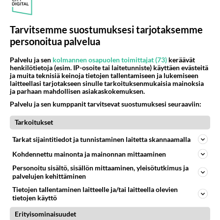
Tätä ei nähty tv:ssä: Pehtoori Terho Häkkinen
avaa sanaisen arkkunsa Frederikin
Tarvitsemme suostumuksesi tarjotaksemme
"kostokakasta"
personoitua palvelua
Tätä et nähnyt tv:ssä: Frederik paljastaa - Totuus
Palvelu ja sen
kolmannen osapuolen toimittajat (73)
keräävät
henkilötietoja (esim. IP-osoite tai laitetunniste) käyttäen evästeitä
"haisevasta jäynästä" pehtoorille Farmilla
ja muita teknisiä keinoja tietojen tallentamiseen ja lukemiseen
laitteellasi tarjotakseen sinulle tarkoituksenmukaisia mainoksia
ja parhaan mahdollisen asiakaskokemuksen.
Farmi Suomi: Kokeeko Frederik, 81, saman
Palvelu ja sen kumppanit tarvitsevat suostumuksesi seuraaviin:
kohtalon kuin ikämies Danny?
Tarkoitukset
Tarkat sijaintitiedot ja tunnistaminen laitetta skannaamalla
Jösses! 81-vuotias Frederik lähtee näihin
ankariin olosuhteisiin Farmi Suomi -realityssä!
Kohdennettu mainonta ja mainonnan mittaaminen
Personoitu sisältö, sisällön mittaaminen, yleisötutkimus ja
palvelujen kehittäminen
Tietojen tallentaminen laitteelle ja/tai laitteella olevien
tietojen käyttö
Erityisominaisuudet