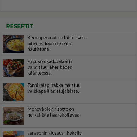
RESEPTIT
Kermaperunat on tuhti lisäke
pihville. Toimii harvoin
nautittuna!
Papu-avokadosalaatti
valmistuu lähes käden
käänteessä.
Tonnikalapiirakka maistuu
vaikkapa illanistujaisissa.
Mehevä sienirisotto on
herkullista haarukoitavaa.
Janssonin kiusaus - kokeile