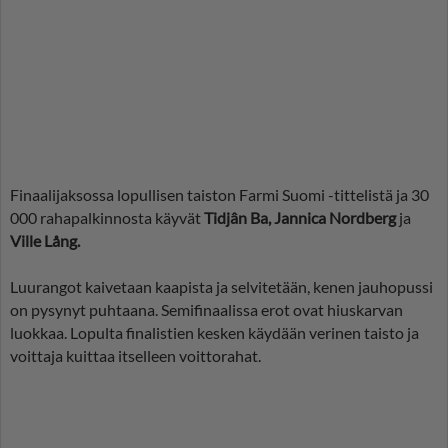
Finaalijaksossa lopullisen taiston Farmi Suomi -tittelistä ja 30
000 rahapalkinnosta käyvät
Tidjân Ba, Jannica Nordberg
ja
Ville Lång.
Luurangot kaivetaan kaapista ja selvitetään, kenen jauhopussi
on pysynyt puhtaana. Semifinaalissa erot ovat hiuskarvan
luokkaa. Lopulta finalistien kesken käydään verinen taisto ja
voittaja kuittaa itselleen voittorahat.