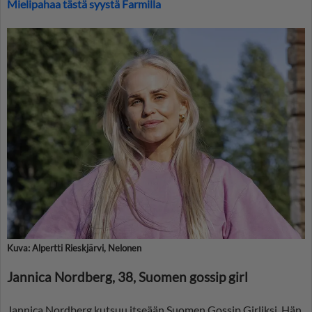
Mielipahaa tästä syystä Farmilla
Kuva: Alpertti Rieskjärvi, Nelonen
Jannica Nordberg, 38, Suomen gossip girl
Jannica Nordberg kutsuu itseään Suomen Gossip Girliksi. Hän