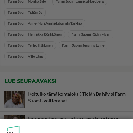
Farmi Suomi Noriko Salo
Farmi Suomi Jannica Nordberg
Farmi Suomi Tidjân Ba
Farmi Suomi Anne-Mari Amskidabamski Tarkkio
Farmi Suomi Henriikka Rönkkönen
Farmi Suomi Kätlin Malm
Farmi Suomi Terho Häkkinen
Farmi Suomi Susanna Laine
Farmi Suomi Ville Lång
LUE SEURAAVAKSI
Koituiko tämä kohtaloksi? Tidjân Ba hävisi Farmi
Suomi -voittorahat
Farmi voittaja Jannica Nordberg lataa kovaa
tekstiä: "Mulla meni kaikki fiilikset saman tien"