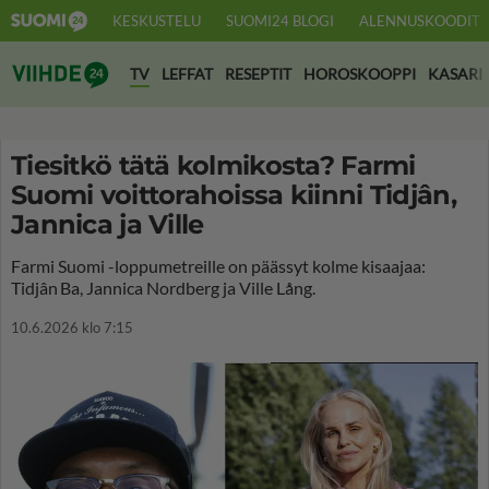
KESKUSTELU
SUOMI24 BLOGI
ALENNUSKOODIT
Suomi24 Viihde
TV
LEFFAT
RESEPTIT
HOROSKOOPPI
KASARI
Tiesitkö tätä kolmikosta? Farmi
Suomi voittorahoissa kiinni Tidjân,
Jannica ja Ville
Farmi Suomi -loppumetreille on päässyt kolme kisaajaa:
Tidjân Ba, Jannica Nordberg ja Ville Lång.
10.6.2026 klo 7:15