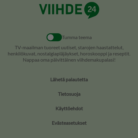
Tumma teema
TV-maailman tuoreet uutiset, starojen haastattelut,
henkilökuvat, nostalgiapläjäykset, horoskooppi ja reseptit.
Nappaa oma päivittäinen viihdemakupalasi!
Lähetä palautetta
Tietosuoja
Käyttöehdot
Evästeasetukset