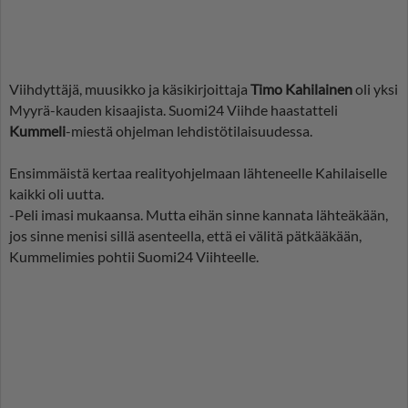
Viihdyttäjä, muusikko ja käsikirjoittaja
Timo Kahilainen
oli yksi
Myyrä-kauden kisaajista. Suomi24 Viihde haastatteli
Kummeli
-miestä ohjelman lehdistötilaisuudessa.
Ensimmäistä kertaa realityohjelmaan lähteneelle Kahilaiselle
kaikki oli uutta.
-Peli imasi mukaansa. Mutta eihän sinne kannata lähteäkään,
jos sinne menisi sillä asenteella, että ei välitä pätkääkään,
Kummelimies pohtii Suomi24 Viihteelle.