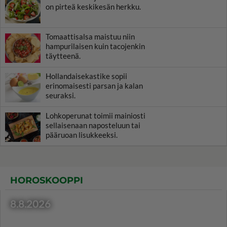
on pirteä keskikesän herkku.
Tomaattisalsa maistuu niin
hampurilaisen kuin tacojenkin
täytteenä.
Hollandaisekastike sopii
erinomaisesti parsan ja kalan
seuraksi.
Lohkoperunat toimii mainiosti
sellaisenaan naposteluun tai
pääruoan lisukkeeksi.
HOROSKOOPPI
8.8.2026