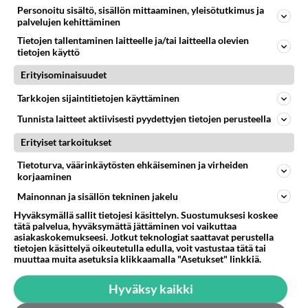
Personoitu sisältö, sisällön mittaaminen, yleisötutkimus ja
palvelujen kehittäminen
Tietojen tallentaminen laitteelle ja/tai laitteella olevien
tietojen käyttö
Erityisominaisuudet
Tarkkojen sijaintitietojen käyttäminen
Tunnista laitteet aktiivisesti pyydettyjen tietojen perusteella
Erityiset tarkoitukset
Tietoturva, väärinkäytösten ehkäiseminen ja virheiden
korjaaminen
Mainonnan ja sisällön tekninen jakelu
Hyväksymällä sallit tietojesi käsittelyn. Suostumuksesi koskee
tätä palvelua, hyväksymättä jättäminen voi vaikuttaa
asiakaskokemukseesi. Jotkut teknologiat saattavat perustella
tietojen käsittelyä oikeutetulla edulla, voit vastustaa tätä tai
muuttaa muita asetuksia klikkaamalla "Asetukset" linkkiä.
LUETUIMMAT
Hyväksy kaikki