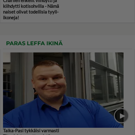
Charlien enkelit viihdytti ja
kiihdytti kotisohvilla - Nämä
naiset olivat todellisia tyyli-
ikoneja!
PARAS LEFFA IKINÄ
Taika-Pasi tykkäisi varmasti