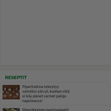
RESEPTIT
Piparitaikina tekeytyy
valmiiksi yön yli, kunhan siitä
ei käy pienet sormet paloja
napsimassa!
Mansikkainen juustosalaatti