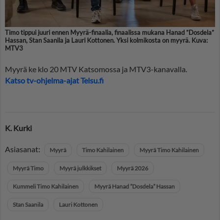
Timo tippui juuri ennen Myyrä-finaalia, finaalissa mukana Hanad ”Dosdela”
Hassan, Stan Saanila ja Lauri Kottonen. Yksi kolmikosta on myyrä. Kuva:
MTV3
Myyrä ke klo 20 MTV Katsomossa ja MTV3-kanavalla.
Katso tv-ohjelma-ajat Telsu.fi
K. Kurki
Asiasanat:
Myyrä
Timo Kahilainen
Myyrä Timo Kahilainen
Myyrä Timo
Myyrä julkkikset
Myyrä 2026
Kummeli Timo Kahilainen
Myyrä Hanad ”Dosdela” Hassan
Stan Saanila
Lauri Kottonen