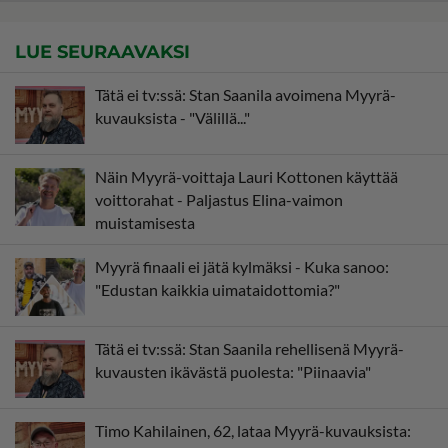
LUE SEURAAVAKSI
Tätä ei tv:ssä: Stan Saanila avoimena Myyrä-
kuvauksista - "Välillä..."
Näin Myyrä-voittaja Lauri Kottonen käyttää
voittorahat - Paljastus Elina-vaimon
muistamisesta
Myyrä finaali ei jätä kylmäksi - Kuka sanoo:
"Edustan kaikkia uimataidottomia?"
Tätä ei tv:ssä: Stan Saanila rehellisenä Myyrä-
kuvausten ikävästä puolesta: "Piinaavia"
Timo Kahilainen, 62, lataa Myyrä-kuvauksista: