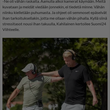
-Ne oli vähän raskaita. Aamulla alkoi kamerat käymään. Meitä
kuvataan ja meidät viedään jonnekin, ei tiedetä minne. Vähän
niinku kielletään puhumasta. Ja ohjeet oli semmoset epäselvät
ihan tarkoituksellakin, jotta me ollaan vähän pihalla. Kyllä siinä
stressitasot nousi ihan takuulla, Kahilainen kertoilee Suomi24
Viihteelle.