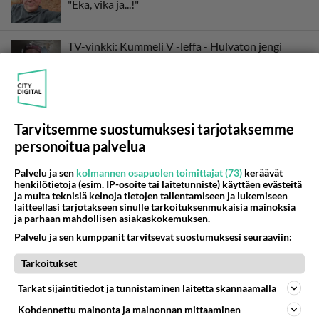
"Eka, vika ja...!"
TV-vinkki: Kummeli V -leffa - Hulvaton jengi
pistää menoksi hervottomissa tarinoissa!
Tarvitsemme suostumuksesi tarjotaksemme
personoitua palvelua
Palvelu ja sen
kolmannen osapuolen toimittajat (73)
keräävät
henkilötietoja (esim. IP-osoite tai laitetunniste) käyttäen evästeitä
ja muita teknisiä keinoja tietojen tallentamiseen ja lukemiseen
laitteellasi tarjotakseen sinulle tarkoituksenmukaisia mainoksia
ja parhaan mahdollisen asiakaskokemuksen.
Palvelu ja sen kumppanit tarvitsevat suostumuksesi seuraaviin:
Tarkoitukset
Tarkat sijaintitiedot ja tunnistaminen laitetta skannaamalla
Kohdennettu mainonta ja mainonnan mittaaminen