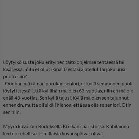
Löytyikö susta joku erityinen taito ohjelmaa tehtäessä tai
kisatessa, mitä et ollut ikinä itsestäsi ajatellut tai joku uusi
puoli esiin?
-Oonhan mä tämän porukan seniori, et kyllä semmonen puoli
löytyi itsestä. Että kyllähän mä olen 63-vuotias, niin en mä ole
enää 43-vuotias. Sen kyllä tajusi. Kyllä mä olen sen tajunnut
ennenkin, mutta oli sikäli hienoa, että saa olla se seniori. Otin
sen niin.
Myyrä kuvattiin Rodoksella Kreikan saaristossa. Kahilainen
kertoo rehellisesti, millaisia kuvauspäivät olivat.