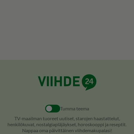
Tumma teema
TV-maailman tuoreet uutiset, starojen haastattelut,
henkilökuvat, nostalgiapläjäykset, horoskooppi ja reseptit.
Nappaa oma päivittäinen viihdemakupalasi!