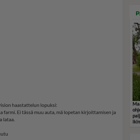
P
Maa
ision haastattelun lopuksi:
ohj
 farmi. Ei tässä muu auta, mä lopetan kirjoittamisen ja
pal
a lataa.
iki
uutu