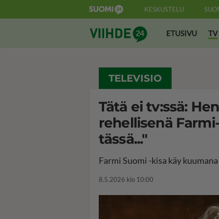
KESKUSTELU
SUO
Suomi24 Viihde
ETUSIVU
TV
TELEVISIO
Tätä ei tv:ssä: H
rehellisenä Farmi
tässä..."
Farmi Suomi -kisa käy kuumana
8.5.2026 klo 10:00