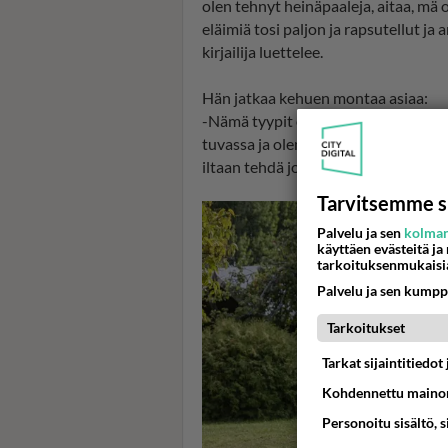
olen tehnyt heinäpaaleja, aitaa, mä
eläimiä tosi paljon ja rapsutellut ja 
kirjailija luettelee.
Hän jatkaa kehuen montaa asiaa:
-Nämä tyypit on täällä niin hauskoj
tuvassa ja olen valvonutkin välillä, 
iltaan tehdä jotain ulkona tekee ihm
Tarvitsemme s
Palvelu ja sen
kolman
käyttäen evästeitä ja
tarkoituksenmukaisi
Palvelu ja sen kumpp
Tarkoitukset
Tarkat sijaintitiedo
Kohdennettu mainon
Personoitu sisältö, 