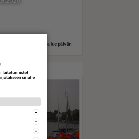
.8.2026
itse oma tähtimerkkisi ja lue päivän
oskooppi!
a
ASARI
i laitetunniste)
arjotakseen sinulle