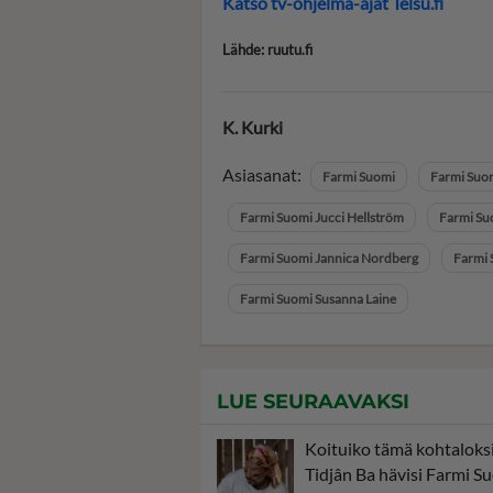
Katso tv-ohjelma-ajat Telsu.fi
Lähde: ruutu.fi
K. Kurki
Asiasanat:
Farmi Suomi
Farmi Suo
Farmi Suomi Jucci Hellström
Farmi Suo
Farmi Suomi Jannica Nordberg
Farmi 
Farmi Suomi Susanna Laine
LUE SEURAAVAKSI
Koituiko tämä kohtaloks
Tidjân Ba hävisi Farmi Su