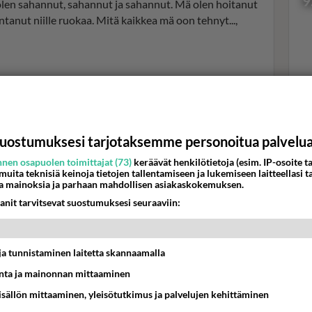
9
 olen sahannut, sahannut ja sahannut. Mä olen hoitanut
antanut niille ruokaa. Mitä kaikkea mä oon tehnyt...,
a. Ja mä olen nukkunut aitassa, mä olen nukkunut
Val
kun en ole saanut unta. Ylipäätään se, että saa aamusta
hor
iselle hyvää.
uostumuksesi tarjotaksemme personoitua palvelu
K
nen osapuolen toimittajat (73)
keräävät henkilötietoja (esim. IP-osoite ta
 muita teknisiä keinoja tietojen tallentamiseen ja lukemiseen laitteellasi t
a mainoksia ja parhaan mahdollisen asiakaskokemuksen.
anit tarvitsevat suostumuksesi seuraaviin:
t ja tunnistaminen laitetta skannaamalla
ta ja mainonnan mittaaminen
sisällön mittaaminen, yleisötutkimus ja palvelujen kehittäminen