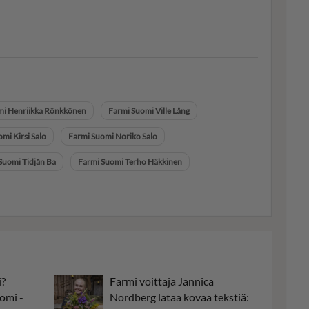
mi Henriikka Rönkkönen
Farmi Suomi Ville Lång
mi Kirsi Salo
Farmi Suomi Noriko Salo
Suomi Tidjân Ba
Farmi Suomi Terho Häkkinen
i?
Farmi voittaja Jannica
omi -
Nordberg lataa kovaa tekstiä: