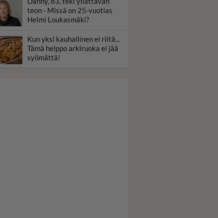
Danny, 83, teki yllättävän
teon - Missä on 25-vuotias
Helmi Loukasmäki?
Kun yksi kauhallinen ei riitä...
Tämä helppo arkiruoka ei jää
syömättä!