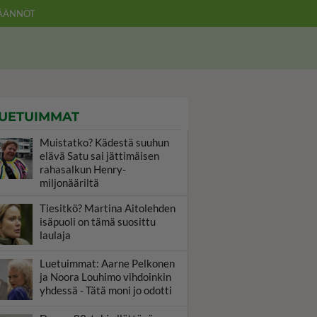
ÄÄNNÖT
UETUIMMAT
Muistatko? Kädestä suuhun
elävä Satu sai jättimäisen
rahasalkun Henry-
miljonääriltä
Tiesitkö? Martina Aitolehden
isäpuoli on tämä suosittu
laulaja
Luetuimmat: Aarne Pelkonen
ja Noora Louhimo vihdoinkin
yhdessä - Tätä moni jo odotti