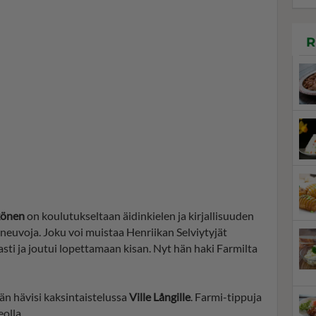
R
könen
on koulutukseltaan äidinkielen ja kirjallisuuden
ineuvoja. Joku voi muistaa Henriikan Selviytyjät
sti ja joutui lopettamaan kisan. Nyt hän haki Farmilta
än hävisi kaksintaistelussa
Ville Långille
. Farmi-tippuja
olla.