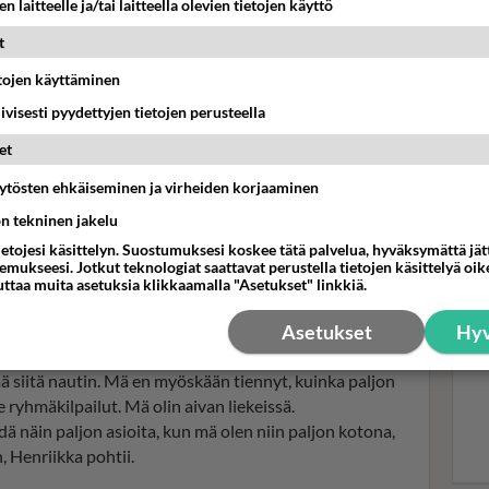
n laitteelle ja/tai laitteella olevien tietojen käyttö
t
Mui
etojen käyttäminen
san
iivisesti pyydettyjen tietojen perusteella
täy
et
ittaa toisistaan kaksintaistelussa Farmilla. Kuva: Alpertti
äytösten ehkäiseminen ja virheiden korjaaminen
ön tekninen jakelu
äivän rutiineihinsa Farmi Suomi -kuvauksissa.
ietojesi käsittelyn. Suostumuksesi koskee tätä palvelua, hyväksymättä jä
lainen Henriikka, mikä mä olen nyt. Mutta se ei ollut
mukseesi. Jotkut teknologiat saattavat perustella tietojen käsittelyä oike
n, eikä sahannut, eikä hoitanut niitä eläimiä. Kaikkea
uttaa muita asetuksia klikkaamalla "Asetukset" linkkiä.
a tehty, niin en mä ole sellaista ikinä tehnyt.
Asetukset
Hyv
ä siitä nautin. Mä en myöskään tiennyt, kuinka paljon
e ryhmäkilpailut. Mä olin aivan liekeissä.
ä näin paljon asioita, kun mä olen niin paljon kotona,
, Henriikka pohtii.