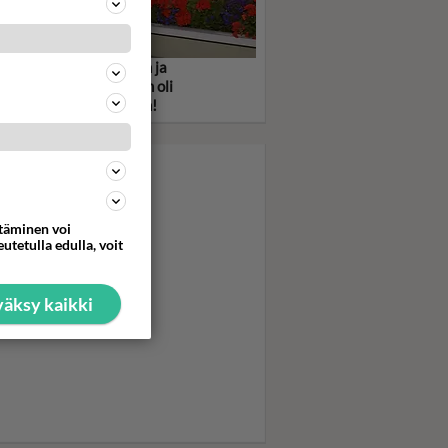
statko? Suorapuheinen ja
avalmis Riitta Väisänen oli
skymppi Kymppitonniin!
ttäminen voi
utetulla edulla, voit
äksy kaikki