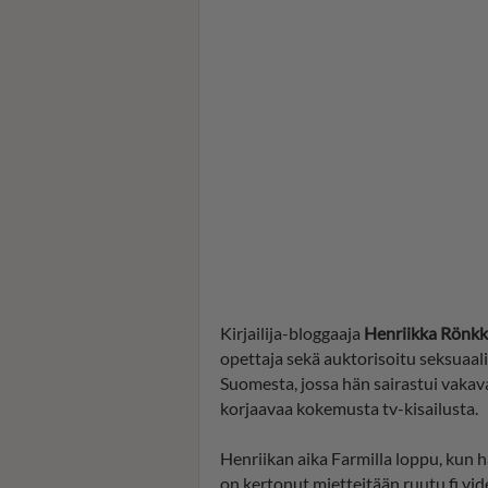
Kirjailija-bloggaaja
Henriikka Rönk
opettaja sekä auktorisoitu seksuaal
Suomesta, jossa hän sairastui vakava
korjaavaa kokemusta tv-kisailusta.
Henriikan aika Farmilla loppu, kun h
on kertonut mietteitään ruutu.fi vide