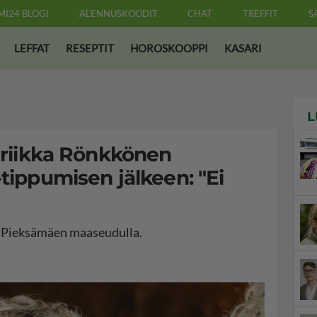
MI24 BLOGI
ALENNUSKOODIT
CHAT
TREFFIT
S
LEFFAT
RESEPTIT
HOROSKOOPPI
KASARI
L
enriikka Rönkkönen
-tippumisen jälkeen: "Ei
 Pieksämäen maaseudulla.