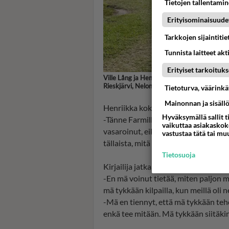
Tietojen tallentamine
Erityisominaisuude
Tarkkojen sijaintiti
Tunnista laitteet akt
Erityiset tarkoituks
Ville Lång ja Henriikka Rönkkönen ottivat m
Rieskjärvi, Nelonen
Tietoturva, väärink
Mainonnan ja sisäll
Henriikka koki ison muutoksen arkip
Hyväksymällä sallit t
-Tänne Farmille tuli aikalailla saman
vaikuttaa asiakaskoke
vasaroinut, eikä nikkaroinut juurikaa
vastustaa tätä tai mu
tällaista, mitä me ollaan täällä pihall
Tietosuoja
Kirjailija jatkaa:
-En mä voinut tietää, miten paljon m
mä tykkään kilpailla, kun meillä oli n
-Mä en tiennyt, että mä tykkään tehd
enkä tee mitään. Mä tykkään siitäkin