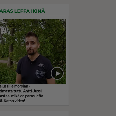
ARAS LEFFA IKINÄ
jussille morsian -
elmasta tuttu Antti-Jussi
jastaa, mikä on paras leffa
nä. Katso video!