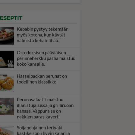
ESEPTIT
Kebabin pystyy tekemään
myös kotona, kun käytät
valmista kebab-lihaa.
Ortodoksisen pääsiäisen
perinneherkku pasha maistuu
koko kansalle.
Hasselbackan perunat on
todellinen klassikko.
Perunasalaatti maistuu
illanistujaisissa ja grilliruoan
kanssa. Vappuna se on
nakkien paras kaveri!
Soijapohjainen teriyaki-
kastike sopii hyvin kalan ja