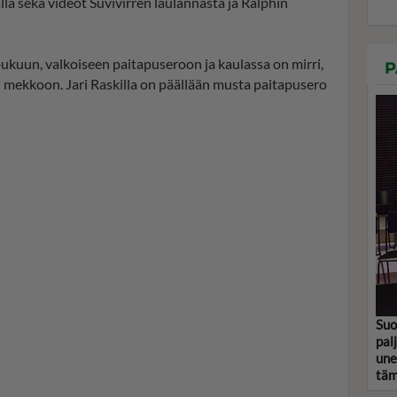
la sekä videot Suvivirren laulannasta ja Ralphin
kuun, valkoiseen paitapuseroon ja kaulassa on mirri,
P
n mekkoon. Jari Raskilla on päällään musta paitapusero
Suo
pal
une
tämä