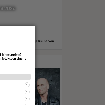
.8.2026
itse oma tähtimerkkisi ja lue päivän
oskooppi!
a
i laitetunniste)
arjotakseen sinulle
ASARI