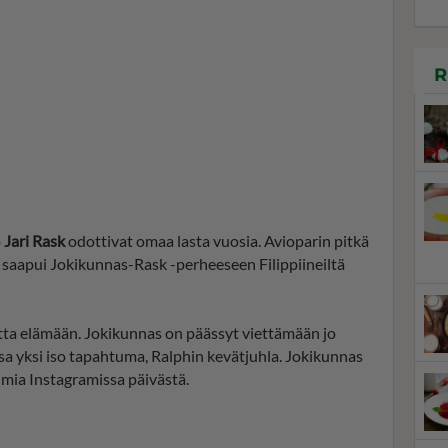
R
o
Jari Rask
odottivat omaa lasta vuosia. Avioparin pitkä
h
saapui Jokikunnas-Rask -perheeseen Filippiineiltä
ta elämään. Jokikunnas on päässyt viettämään jo
ssa yksi iso tapahtuma, Ralphin kevätjuhla. Jokikunnas
lmia Instagramissa päivästä.