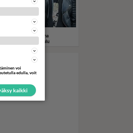
statko kuumat Bros-
soset 80-luvulta? Takana
v. välirikko ja mykkäkoulu
ttäminen voi
utetulla edulla, voit
äksy kaikki