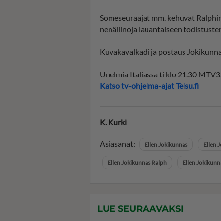
Someseuraajat mm. kehuvat Ralphin
nenäliinoja lauantaiseen todistuste
Kuvakavalkadi ja postaus Jokikunnak
Unelmia Italiassa ti klo 21.30 MT
Katso tv-ohjelma-ajat Telsu.fi
K. Kurki
Asiasanat:
Ellen Jokikunnas
Ellen J
Ellen Jokikunnas Ralph
Ellen Jokikunna
LUE SEURAAVAKSI