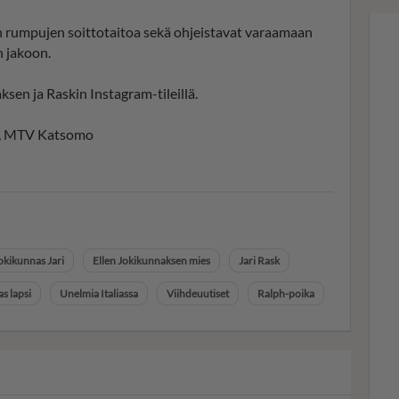
 rumpujen soittotaitoa sekä ohjeistavat varaamaan
n jakoon.
sen ja Raskin Instagram-tileillä.
V3, MTV Katsomo
okikunnas Jari
Ellen Jokikunnaksen mies
Jari Rask
s lapsi
Unelmia Italiassa
Viihdeuutiset
Ralph-poika