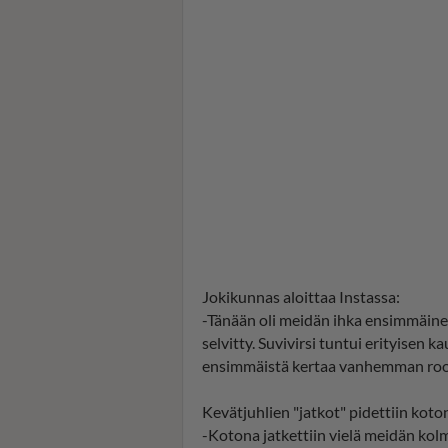
Jokikunnas aloittaa Instassa:
-Tänään oli meidän ihka ensimmäinen 
selvitty. Suvivirsi tuntui erityisen ka
ensimmäistä kertaa vanhemman rool
Kevätjuhlien "jatkot" pidettiin koto
-Kotona jatkettiin vielä meidän kol