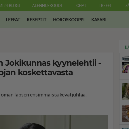
MI24 BLOGI
ALENNUSKOODIT
CHAT
TREFFIT
S
LEFFAT
RESEPTIT
HOROSKOOPPI
KASARI
L
len Jokikunnas kyynelehtii -
ojan koskettavasta
i oman lapsen ensimmäistä kevätjuhlaa.