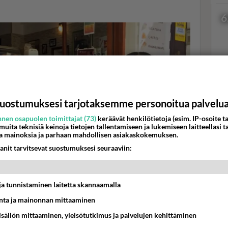
6
Val
hor
uostumuksesi tarjotaksemme personoitua palvelu
nen osapuolen toimittajat (73)
keräävät henkilötietoja (esim. IP-osoite ta
 muita teknisiä keinoja tietojen tallentamiseen ja lukemiseen laitteellasi t
K
a mainoksia ja parhaan mahdollisen asiakaskokemuksen.
anit tarvitsevat suostumuksesi seuraaviin:
t ja tunnistaminen laitetta skannaamalla
ta ja mainonnan mittaaminen
aliassa -sarjassa. Kuva: MTV3
sisällön mittaaminen, yleisötutkimus ja palvelujen kehittäminen