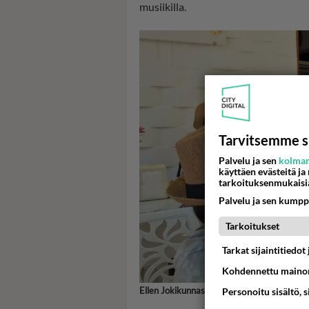
musiikilla.
Tarvitsemme s
Palvelu ja sen
kolman
käyttäen evästeitä ja
tarkoituksenmukaisi
Palvelu ja sen kumpp
Tarkoitukset
Tarkat sijaintitiedo
Kohdennettu mainon
Ellen Jokikunnas ja Ralph-poika Unelmia It
Personoitu sisältö, 