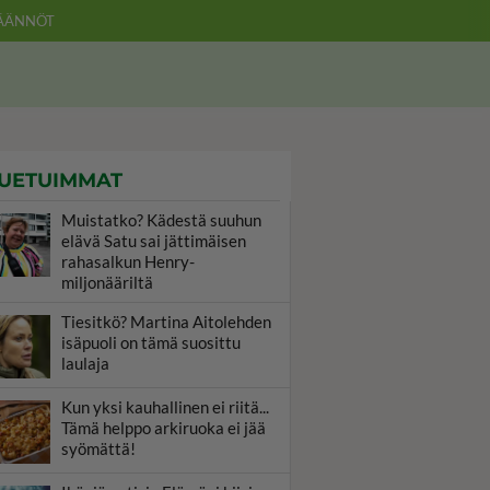
ÄÄNNÖT
UETUIMMAT
Muistatko? Kädestä suuhun
elävä Satu sai jättimäisen
rahasalkun Henry-
miljonääriltä
Tiesitkö? Martina Aitolehden
isäpuoli on tämä suosittu
laulaja
Kun yksi kauhallinen ei riitä...
Tämä helppo arkiruoka ei jää
syömättä!