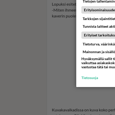
Tietojen tallentamine
Lopuksi esitetään aiheellinen kysym
-Miten ihmeessä muuten lauantain t
Erityisominaisuude
kaverin puolesta kysyn, Jokikunnas k
Tarkkojen sijaintiti
Tunnista laitteet akt
Erityiset tarkoituks
Tietoturva, väärink
Mainonnan ja sisäll
Hyväksymällä sallit t
vaikuttaa asiakaskoke
vastustaa tätä tai mu
Tietosuoja
Kuvakavalkadissa on kuva koko perhe