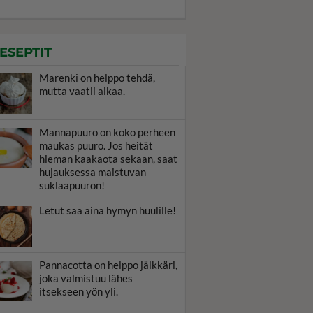
ESEPTIT
Marenki on helppo tehdä,
mutta vaatii aikaa.
Mannapuuro on koko perheen
maukas puuro. Jos heität
hieman kaakaota sekaan, saat
hujauksessa maistuvan
suklaapuuron!
Letut saa aina hymyn huulille!
Pannacotta on helppo jälkkäri,
joka valmistuu lähes
itsekseen yön yli.