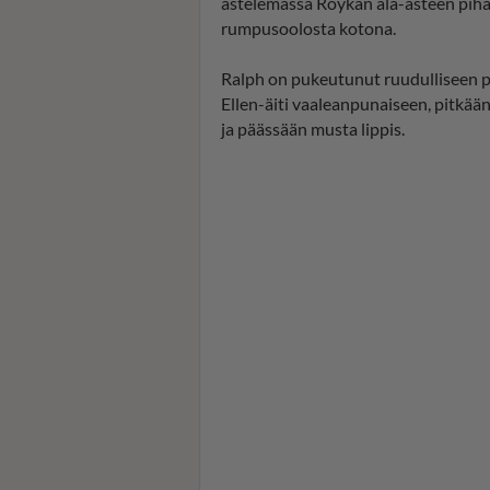
astelemassa Röykän ala-asteen pihal
rumpusoolosta kotona.
Ralph on pukeutunut ruudulliseen pu
Ellen-äiti vaaleanpunaiseen, pitkää
ja päässään musta lippis.