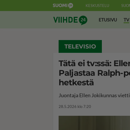
KESKUSTELU
SUO
Suomi24 Viihde
ETUSIVU
TV
TELEVISIO
Tätä ei tv:ssä: El
Paljastaa Ralph-p
hetkestä
Juontaja Ellen Jokikunnas viett
28.5.2026 klo 7:20