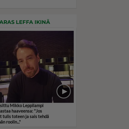
ARAS LEFFA IKINÄ
sittu Mikko Leppilampi
jastaa haaveensa: "Jos
t tulis toteen ja sais tehdä
n roolin..."