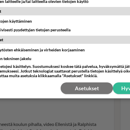
n laitteelle ja/tai laitteella olevien tietojen käyttö
ys:
odistustenjaosta selviää märsättämättä? Ihan vaan
t
irjoittaa.
etojen käyttäminen
Mui
iivisesti pyydettyjen tietojen perusteella
kak
et
28 
äytösten ehkäiseminen ja virheiden korjaaminen
ön tekninen jakelu
ietojesi käsittelyn. Suostumuksesi koskee tätä palvelua, hyväksymättä jä
mukseesi. Jotkut teknologiat saattavat perustella tietojen käsittelyä oike
uttaa muita asetuksia klikkaamalla "Asetukset" linkkiä.
Asetukset
Hyv
estä koulun pihalla, video Ellenistä ja Ralphista