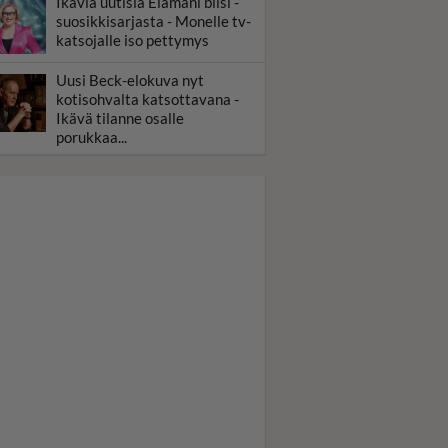
Ikäviä uutisia Elämäni biisi -
suosikkisarjasta - Monelle tv-
katsojalle iso pettymys
Uusi Beck-elokuva nyt
kotisohvalta katsottavana -
Ikävä tilanne osalle
porukkaa...