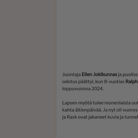
Juontaja
Ellen Jokikunnas
ja puolis
odotus päättyi, kun 8-vuotias
Ralp
loppuvuonna 2024.
Lapsen myötä tulee monenlaista uut
kahta äitienpäivää. Ja nyt oli vuoro
ja Rask ovat jakaneet kuvia ja tunne