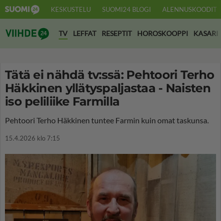
KESKUSTELU
SUOMI24 BLOGI
ALENNUSKOODIT
Suomi24 Viihde
TV
LEFFAT
RESEPTIT
HOROSKOOPPI
KASARI
Tätä ei nähdä tv:ssä: Pehtoori Terho
Häkkinen yllätyspaljastaa - Naisten
iso peliliike Farmilla
Pehtoori Terho Häkkinen tuntee Farmin kuin omat taskunsa.
15.4.2026 klo 7:15