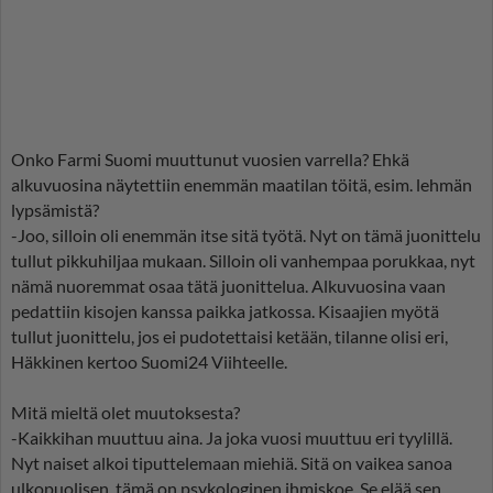
Onko Farmi Suomi muuttunut vuosien varrella? Ehkä
alkuvuosina näytettiin enemmän maatilan töitä, esim. lehmän
lypsämistä?
-Joo, silloin oli enemmän itse sitä työtä. Nyt on tämä juonittelu
tullut pikkuhiljaa mukaan. Silloin oli vanhempaa porukkaa, nyt
nämä nuoremmat osaa tätä juonittelua. Alkuvuosina vaan
pedattiin kisojen kanssa paikka jatkossa. Kisaajien myötä
tullut juonittelu, jos ei pudotettaisi ketään, tilanne olisi eri,
Häkkinen kertoo Suomi24 Viihteelle.
Mitä mieltä olet muutoksesta?
-Kaikkihan muuttuu aina. Ja joka vuosi muuttuu eri tyylillä.
Nyt naiset alkoi tiputtelemaan miehiä. Sitä on vaikea sanoa
ulkopuolisen, tämä on psykologinen ihmiskoe. Se elää sen