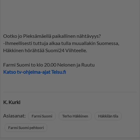
Ootko jo Pieksämäellä paikallinen nähtävyys?
-Ihmeellisesti tuttuja alkaa tulla muuallakin Suomessa,
Häkkinen hörähtää Suomi24 Viihteelle.
Farmi Suomi to klo 20.00 Nelonen ja Ruutu
Katso tv-ohjelma-ajat Telsu.fi
K. Kurki
Asiasanat:
Farmi Suomi
Terho Häkkinen
Häkkilän tila
Farmi Suomi pehtoori