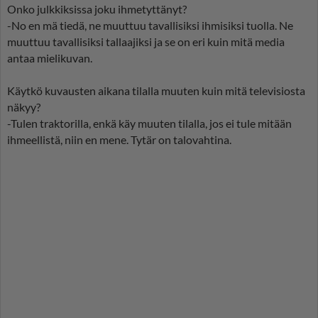
Onko julkkiksissa joku ihmetyttänyt?
-No en mä tiedä, ne muuttuu tavallisiksi ihmisiksi tuolla. Ne
muuttuu tavallisiksi tallaajiksi ja se on eri kuin mitä media
antaa mielikuvan.
Käytkö kuvausten aikana tilalla muuten kuin mitä televisiosta
näkyy?
-Tulen traktorilla, enkä käy muuten tilalla, jos ei tule mitään
ihmeellistä, niin en mene. Tytär on talovahtina.