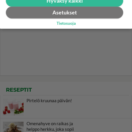
Hyväksy kaikki
Asetukset
Tietosuoja
RESEPTIT
Pirtelö kruunaa päivän!
Omenahyve on raikas ja
helppo herkku, joka sopii