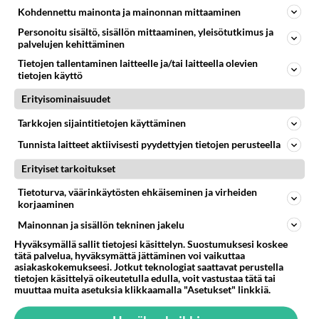
elävä Satu sai jättimäisen
Kohdennettu mainonta ja mainonnan mittaaminen
rahasalkun Henry-
Personoitu sisältö, sisällön mittaaminen, yleisötutkimus ja
miljonääriltä
palvelujen kehittäminen
Tietojen tallentaminen laitteelle ja/tai laitteella olevien
Tiesitkö? Martina Aitolehden
tietojen käyttö
isäpuoli on tämä suosittu
laulaja
Erityisominaisuudet
Luetuimmat: Aarne Pelkonen
Tarkkojen sijaintitietojen käyttäminen
ja Noora Louhimo vihdoinkin
Tunnista laitteet aktiivisesti pyydettyjen tietojen perusteella
yhdessä - Tätä moni jo odotti
Erityiset tarkoitukset
Danny, 83, teki yllättävän
teon - Missä on 25-vuotias
Tietoturva, väärinkäytösten ehkäiseminen ja virheiden
Helmi Loukasmäki?
korjaaminen
Mainonnan ja sisällön tekninen jakelu
Kun yksi kauhallinen ei riitä...
Hyväksymällä sallit tietojesi käsittelyn. Suostumuksesi koskee
Tämä helppo arkiruoka ei jää
tätä palvelua, hyväksymättä jättäminen voi vaikuttaa
syömättä!
asiakaskokemukseesi. Jotkut teknologiat saattavat perustella
tietojen käsittelyä oikeutetulla edulla, voit vastustaa tätä tai
muuttaa muita asetuksia klikkaamalla "Asetukset" linkkiä.