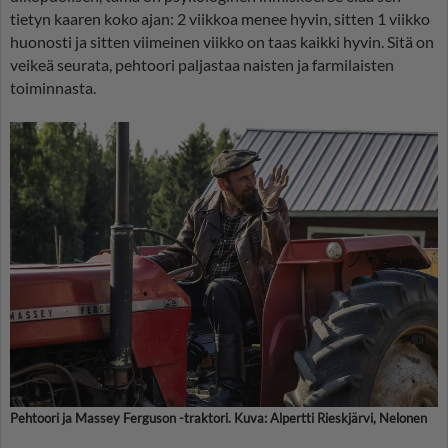
tietyn kaaren koko ajan: 2 viikkoa menee hyvin, sitten 1 viikko
huonosti ja sitten viimeinen viikko on taas kaikki hyvin. Sitä on
veikeä seurata, pehtoori paljastaa naisten ja farmilaisten
toiminnasta.
Pehtoori ja Massey Ferguson -traktori. Kuva: Alpertti Rieskjärvi, Nelonen