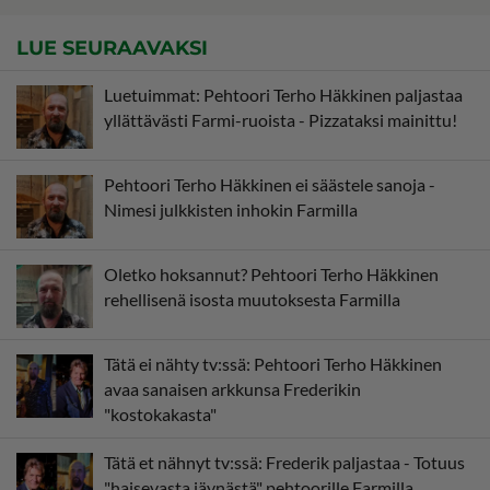
LUE SEURAAVAKSI
Luetuimmat: Pehtoori Terho Häkkinen paljastaa
yllättävästi Farmi-ruoista - Pizzataksi mainittu!
Pehtoori Terho Häkkinen ei säästele sanoja -
Nimesi julkkisten inhokin Farmilla
Oletko hoksannut? Pehtoori Terho Häkkinen
rehellisenä isosta muutoksesta Farmilla
Tätä ei nähty tv:ssä: Pehtoori Terho Häkkinen
avaa sanaisen arkkunsa Frederikin
"kostokakasta"
Tätä et nähnyt tv:ssä: Frederik paljastaa - Totuus
"haisevasta jäynästä" pehtoorille Farmilla