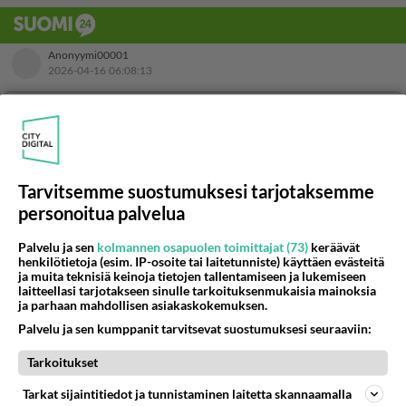
Tarvitsemme suostumuksesi tarjotaksemme
personoitua palvelua
Palvelu ja sen
kolmannen osapuolen toimittajat (73)
keräävät
henkilötietoja (esim. IP-osoite tai laitetunniste) käyttäen evästeitä
ja muita teknisiä keinoja tietojen tallentamiseen ja lukemiseen
laitteellasi tarjotakseen sinulle tarkoituksenmukaisia mainoksia
ja parhaan mahdollisen asiakaskokemuksen.
Palvelu ja sen kumppanit tarvitsevat suostumuksesi seuraaviin:
Tarkoitukset
LUETUIMMAT
Tarkat sijaintitiedot ja tunnistaminen laitetta skannaamalla
Muistatko? Kädestä suuhun