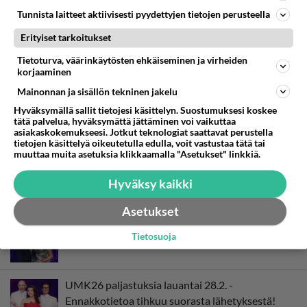
Tunnista laitteet aktiivisesti pyydettyjen tietojen perusteella
LUE SEURAAVAKSI
Erityiset tarkoitukset
Linda Lampenius ja Pete Parkkonen - Kesälle
Tietoturva, väärinkäytösten ehkäiseminen ja virheiden
korjaaminen
ilouutinen
Mainonnan ja sisällön tekninen jakelu
Hyväksymällä sallit tietojesi käsittelyn. Suostumuksesi koskee
Muistatko? Pete Parkkonen pääsi perille
tätä palvelua, hyväksymättä jättäminen voi vaikuttaa
sukujuuristaan - Isän reaktio yllätti
asiakaskokemukseesi. Jotkut teknologiat saattavat perustella
tietojen käsittelyä oikeutetulla edulla, voit vastustaa tätä tai
muuttaa muita asetuksia klikkaamalla "Asetukset" linkkiä.
Muistatko? Pete Parkkonen kohahdutti intiimillä
Hyväksy kaikki
videolla - Katso se tästä!
Asetukset
Linda Lampenius ja Pete Parkkonen - Yhteinen
Tietosuoja
ilouutinen!
UMK26 paljastuksia lauantai 28.2. -
Ennakkotietoa tihkuu suorasta lähetyksestä!