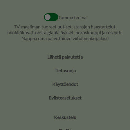
Tumma teema
TV-maailman tuoreet uutiset, starojen haastattelut,
henkilökuvat, nostalgiapläjäykset, horoskooppi ja reseptit.
Nappaa oma päivittäinen viihdemakupalasi!
Lähetä palautetta
Tietosuoja
Käyttöehdot
Evästeasetukset
Keskustelu