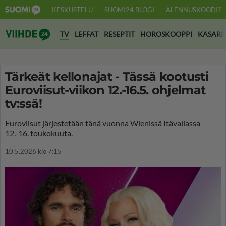
KESKUSTELU
SUOMI24 BLOGI
ALENNUSKOODIT
Suomi24 Viihde
TV
LEFFAT
RESEPTIT
HOROSKOOPPI
KASARI
Tärkeät kellonajat - Tässä kootusti
Euroviisut-viikon 12.-16.5. ohjelmat
tv:ssä!
Euroviisut järjestetään tänä vuonna Wienissä Itävallassa
12.-16. toukokuuta.
10.5.2026 klo 7:15