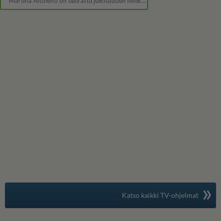
»
Suomen suosituin
Katso kaikki TV-ohjelmat
TV-opas