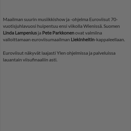
Maailman suurin musiikkishow ja -ohjelma Euroviisut 70-
vuotisjuhlavuosi huipentuu ensi viikolla Wienissä. Suomen
Linda Lampenius
ja
Pete Parkkonen
ovat valmiina
valloittamaan euroviisumaailman
Liekinheitin
-kappaleellaan.
Euroviisut näkyvät laajasti Ylen ohjelmissa ja palveluissa
lauantain viisufinaaliin asti.