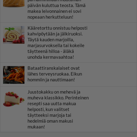
päivän kuluttua teosta. Tämä
makea leivonnainen ei sovi
nopeaan herkutteluun!
Kääretorttu onnistuu helposti
kahvipöytään ja jälkiruoksi.
Täytä kauden marjoilla,
marjasurvoksella tai kokeile
täytteenä hilloa - äläkä
unohda kermavaahtoa!
Bataattiranskalaiset ovat
lähes terveysruokaa. Eikun
hommiin ja nauttimaan!
Juustokakku on mehevä ja
muheva klassikko. Perinteinen
resepti saa uutta makua
helposti, kun valitset
täytteeksi marjoja tai
hedelmiä oman makusi
mukaan!