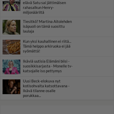
elävä Satu sai jättimäisen
rahasalkun Henry-
miljonääriltä
Tiesitkö? Martina Aitolehden
isäpuoli on tämä suosittu
laulaja
Kun yksi kauhallinen ei riitä...
Tämä helppo arkiruoka ei jää
syömättä!
Ikäviä uutisia Elämäni biisi -
suosikkisarjasta - Monelle tv-
katsojalle iso pettymys
Uusi Beck-elokuva nyt
kotisohvalta katsottavana -
Ikävä tilanne osalle
porukkaa...