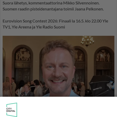
Suora lähetys, kommentaattorina Mikko Silvennoinen.
Suomen raadin pisteidenantajana toimii Jaana Pelkonen.
Eurovision Song Contest 2026: Finaali la 16.5. klo 22.00 Yle
TV1, Yle Areena ja Yle Radio Suomi
Euroviisujen suomenkielinen kommentaattori Mikko Silvennoinen. Kuva: K.
Kurki