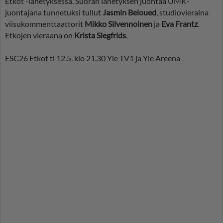
Etkot -lähetyksessä. Suoran lähetyksen juontaa UMK-
juontajana tunnetuksi tullut
Jasmin Beloued
, studiovieraina
viisukommenttaattorit
Mikko Silvennoinen
ja
Eva Frantz
.
Etkojen vieraana on
Krista Siegfrids
.
ESC26 Etkot ti 12.5. klo 21.30 Yle TV1 ja Yle Areena