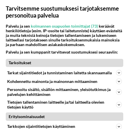
Tarvitsemme suostumuksesi tarjotaksemme
Euroviisujen semifinaalit ja finaali nähdään suorina
personoitua palvelua
lähetyksinä Ylen kanavilla tiistaina 12.5., torstaina 14.5. ja
lauantaina 16.5. Lähetykset alkavat klo 22.00.
Palvelu ja sen
kolmannen osapuolen toimittajat (73)
keräävät
Katso tv-ohjelma-ajat Telsu.fi
henkilötietoja (esim. IP-osoite tai laitetunniste) käyttäen evästeitä
ja muita teknisiä keinoja tietojen tallentamiseen ja lukemiseen
laitteellasi tarjotakseen sinulle tarkoituksenmukaisia mainoksia
ja parhaan mahdollisen asiakaskokemuksen.
K. Kurki
Palvelu ja sen kumppanit tarvitsevat suostumuksesi seuraaviin:
Tarkoitukset
Asiasanat:
Euroviisut 2026
Tarkat sijaintitiedot ja tunnistaminen laitetta skannaamalla
Turquoise Carpet 2026 - Euroviisujen avajaistapahtuma
ESC26 Etkot
Kohdennettu mainonta ja mainonnan mittaaminen
Eurovision Song Contest 2026: Semifinaali 1
Personoitu sisältö, sisällön mittaaminen, yleisötutkimus ja
palvelujen kehittäminen
Eurovision Song Contest 2026: Semifinaali 2
Tietojen tallentaminen laitteelle ja/tai laitteella olevien
tietojen käyttö
Eurovision Song Contest 2026: Finaali
Viihdeuutiset
Erityisominaisuudet
Euroviisut
Linda Lampenius ja Pete Parkkonen
Liekinheitin
Tarkkojen sijaintitietojen käyttäminen