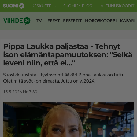
KESKUSTELU
SUOMI24 BLOGI
ALENNUSKOODIT
Suomi24 Viihde
TV
LEFFAT
RESEPTIT
HOROSKOOPPI
KASARI
Pippa Laukka paljastaa - Tehnyt
ison elämäntapamuutoksen: "Selkä
leveni niin, että ei…"
Suosikkiuusinta: Hyvinvointilääkäri Pippa Laukka on tuttu
Olet mitä syöt -ohjelmasta. Juttu on v. 2024.
15.5.2026 klo 7:30