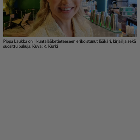
Pippa Laukka on liikunta­lääke­tieteeseen erikoistunut ­lääkäri, kirjailija sekä
suosittu puhuja. Kuva: K. Kurki