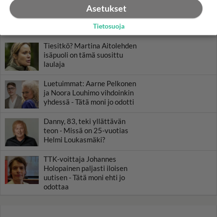
Muistatko? Kädestä suuhun
Asetukset
elävä Satu sai jättimäisen
rahasalkun Henry-
Tietosuoja
miljonääriltä
Tiesitkö? Martina Aitolehden
isäpuoli on tämä suosittu
laulaja
Luetuimmat: Aarne Pelkonen
ja Noora Louhimo vihdoinkin
yhdessä - Tätä moni jo odotti
Danny, 83, teki yllättävän
teon - Missä on 25-vuotias
Helmi Loukasmäki?
TTK-voittaja Johannes
Holopainen paljasti iloisen
uutisen - Tätä moni ehti jo
odottaa