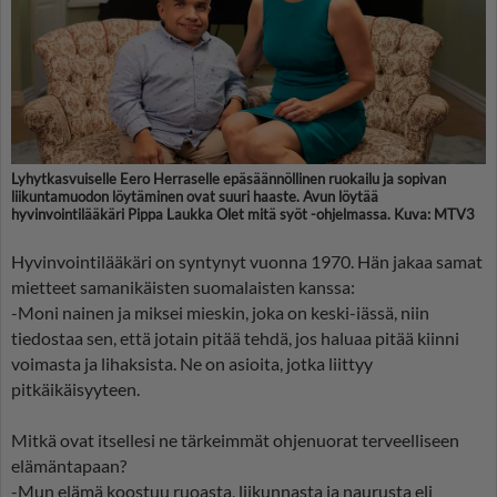
Lyhytkasvuiselle Eero Herraselle epäsäännöllinen ruokailu ja sopivan
liikuntamuodon löytäminen ovat suuri haaste. Avun löytää
hyvinvointilääkäri Pippa Laukka Olet mitä syöt -ohjelmassa. Kuva: MTV3
Hyvinvointilääkäri on syntynyt vuonna 1970. Hän jakaa samat
mietteet samanikäisten suomalaisten kanssa:
-Moni nainen ja miksei mieskin, joka on keski-iässä, niin
tiedostaa sen, että jotain pitää tehdä, jos haluaa pitää kiinni
voimasta ja lihaksista. Ne on asioita, jotka liittyy
pitkäikäisyyteen.
Mitkä ovat itsellesi ne tärkeimmät ohjenuorat terveelliseen
elämäntapaan?
-Mun elämä koostuu ruoasta, liikunnasta ja naurusta eli