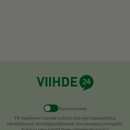
Tumma teema
TV-maailman tuoreet uutiset, starojen haastattelut,
henkilökuvat, nostalgiapläjäykset, horoskooppi ja reseptit.
Nappaa oma päivittäinen viihdemakupalasi!