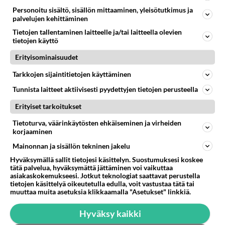
Personoitu sisältö, sisällön mittaaminen, yleisötutkimus ja
palvelujen kehittäminen
Tietojen tallentaminen laitteelle ja/tai laitteella olevien
tietojen käyttö
Erityisominaisuudet
Tarkkojen sijaintitietojen käyttäminen
Tunnista laitteet aktiivisesti pyydettyjen tietojen perusteella
Erityiset tarkoitukset
Tietoturva, väärinkäytösten ehkäiseminen ja virheiden
korjaaminen
Mainonnan ja sisällön tekninen jakelu
Hyväksymällä sallit tietojesi käsittelyn. Suostumuksesi koskee
tätä palvelua, hyväksymättä jättäminen voi vaikuttaa
asiakaskokemukseesi. Jotkut teknologiat saattavat perustella
tietojen käsittelyä oikeutetulla edulla, voit vastustaa tätä tai
muuttaa muita asetuksia klikkaamalla "Asetukset" linkkiä.
LUETUIMMAT
Hyväksy kaikki