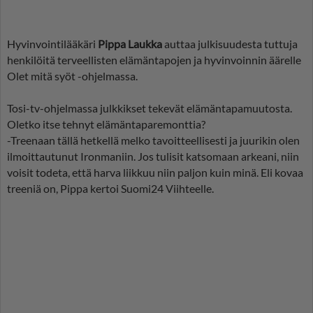
Hyvinvointilääkäri
Pippa Laukka
auttaa julkisuudesta tuttuja
henkilöitä terveellisten elämäntapojen ja hyvinvoinnin äärelle
Olet mitä syöt -ohjelmassa.
Tosi-tv-ohjelmassa julkkikset tekevät elämäntapamuutosta.
Oletko itse tehnyt elämäntaparemonttia?
-Treenaan tällä hetkellä melko tavoitteellisesti ja juurikin olen
ilmoittautunut Ironmaniin. Jos tulisit katsomaan arkeani, niin
voisit todeta, että harva liikkuu niin paljon kuin minä. Eli kovaa
treeniä on, Pippa kertoi Suomi24 Viihteelle.