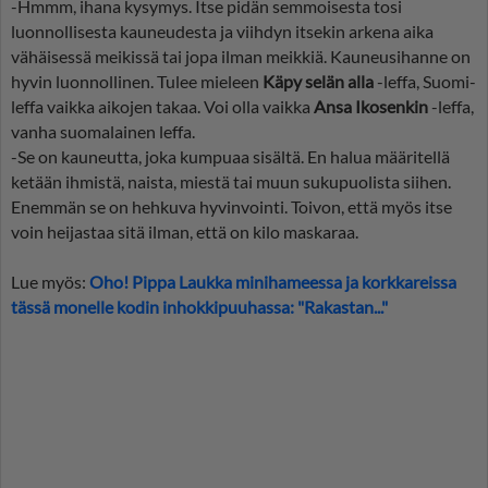
-Hmmm, ihana kysymys. Itse pidän semmoisesta tosi
luonnollisesta kauneudesta ja viihdyn itsekin arkena aika
vähäisessä meikissä tai jopa ilman meikkiä. Kauneusihanne on
hyvin luonnollinen. Tulee mieleen
Käpy selän alla
-leffa, Suomi-
leffa vaikka aikojen takaa. Voi olla vaikka
Ansa Ikosenkin
-leffa,
vanha suomalainen leffa.
-Se on kauneutta, joka kumpuaa sisältä. En halua määritellä
ketään ihmistä, naista, miestä tai muun sukupuolista siihen.
Enemmän se on hehkuva hyvinvointi. Toivon, että myös itse
voin heijastaa sitä ilman, että on kilo maskaraa.
Lue myös:
Oho! Pippa Laukka minihameessa ja korkkareissa
tässä monelle kodin inhokkipuuhassa: "Rakastan..."