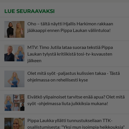
LUE SEURAAVAKSI
Oho – tältä näytti Hjallis Harkimon rakkaan
jääkaappi ennen Pippa Laukan väliintuloa!
MTV: Timo Jutila lataa suoraa tekstiä Pippa
Laukan tylystä kritiikistä tosi-tv-kuvausten
jälkeen
Olet mitä syöt -paljastus kulissien takaa - Tästä
ohjelmassa on rehellisesti kyse
Eivätkö ylipainoiset tarvitse enää apua? Olet mitä
syöt -ohjelmassa liuta julkkiksia mukana!
Pippa Laukka yllätti tunnustuksellaan TTK-
osallistumisesta: "Yksi mun isoimpia heikkouksia"