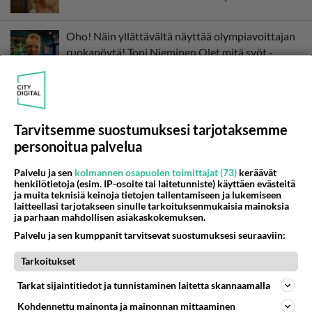
Oho! Näin yllättävältä näyttää olympiavoittajan
ruokapöytä! Toni Nieminen Olet mitä syöt -
ohjelmassa
Tarvitsemme suostumuksesi tarjotaksemme
personoitua palvelua
Palvelu ja sen
kolmannen osapuolen toimittajat (73)
keräävät
henkilötietoja (esim. IP-osoite tai laitetunniste) käyttäen evästeitä
ja muita teknisiä keinoja tietojen tallentamiseen ja lukemiseen
laitteellasi tarjotakseen sinulle tarkoituksenmukaisia mainoksia
ja parhaan mahdollisen asiakaskokemuksen.
Palvelu ja sen kumppanit tarvitsevat suostumuksesi seuraaviin:
Tarkoitukset
Tarkat sijaintitiedot ja tunnistaminen laitetta skannaamalla
Kohdennettu mainonta ja mainonnan mittaaminen