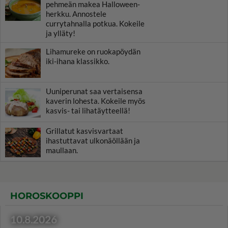
pehmeän makea Halloween-
herkku. Annostele
currytahnalla potkua. Kokeile
ja ylläty!
Lihamureke on ruokapöydän
iki-ihana klassikko.
Uuniperunat saa vertaisensa
kaverin lohesta. Kokeile myös
kasvis- tai lihatäytteellä!
Grillatut kasvisvartaat
ihastuttavat ulkonäöllään ja
maullaan.
HOROSKOOPPI
10.8.2026