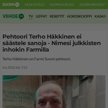
KESKUSTELU
SUOMI24 BLOGI
ALENNUSKOODIT
Suomi24 Viihde
TV
LEFFAT
RESEPTIT
HOROSKOOPPI
KASARI
Pehtoori Terho Häkkinen ei
säästele sanoja - Nimesi julkkisten
inhokin Farmilla
Terho Häkkinen on Farmi Suomi pehtoori.
6.6.2026 klo 7:55