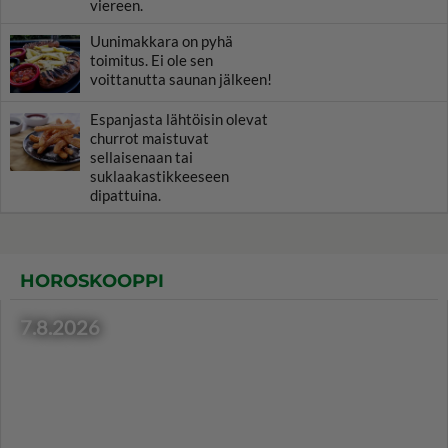
viereen.
Uunimakkara on pyhä
toimitus. Ei ole sen
voittanutta saunan jälkeen!
Espanjasta lähtöisin olevat
churrot maistuvat
sellaisenaan tai
suklaakastikkeeseen
dipattuina.
HOROSKOOPPI
7.8.2026