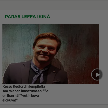
PARAS LEFFA IKINÄ
Ressu Redfordin lempileffa
saa miehen innostumaan: "Se
on ihan häl**vetin kova
elokuva!"