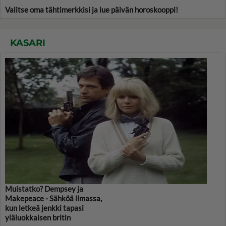
Valitse oma tähtimerkkisi ja lue päivän horoskooppi!
KASARI
Muistatko? Dempsey ja
Makepeace - Sähköä ilmassa,
kun letkeä jenkki tapasi
yläluokkaisen britin