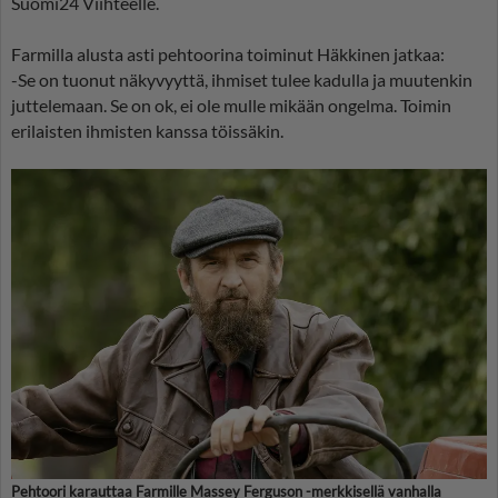
Suomi24 Viihteelle.
Farmilla alusta asti pehtoorina toiminut Häkkinen jatkaa:
-Se on tuonut näkyvyyttä, ihmiset tulee kadulla ja muutenkin
juttelemaan. Se on ok, ei ole mulle mikään ongelma. Toimin
erilaisten ihmisten kanssa töissäkin.
Pehtoori karauttaa Farmille Massey Ferguson -merkkisellä vanhalla