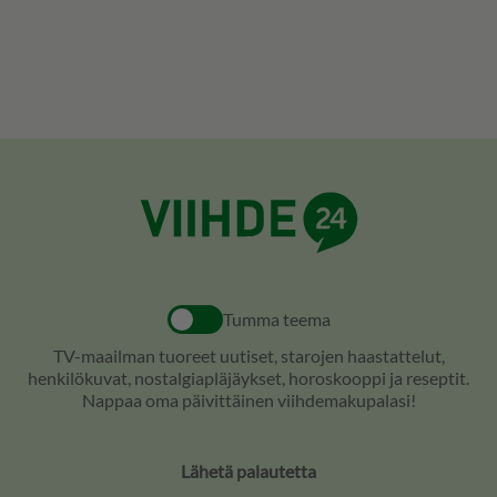
Tumma teema
TV-maailman tuoreet uutiset, starojen haastattelut,
henkilökuvat, nostalgiapläjäykset, horoskooppi ja reseptit.
Nappaa oma päivittäinen viihdemakupalasi!
Lähetä palautetta