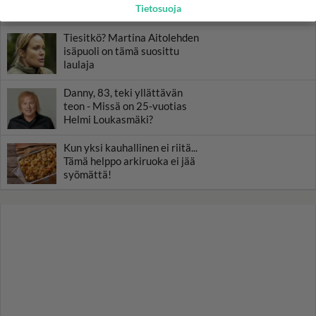
Tietosuoja
yhdessä - Tätä moni jo odotti
Tiesitkö? Martina Aitolehden
isäpuoli on tämä suosittu
laulaja
Danny, 83, teki yllättävän
teon - Missä on 25-vuotias
Helmi Loukasmäki?
Kun yksi kauhallinen ei riitä...
Tämä helppo arkiruoka ei jää
syömättä!