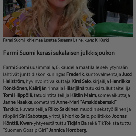
Farmi Suomi -ohjelmaa juontaa Susanna Laine, kuva: K. Kurki
Farmi Suomi keräsi sekalaisen julkkisjoukon
Farmi Suomi uusimmalla, 8. kaudella maatilalle selviytymään
lähtivät junttidiskon kuningas
Frederik
, kuntovalmentaja
Jucci
Hellström
, hyvinvointivaikuttaja
Kirsi Salo
, kirjailija
Henriikka
Rönkkönen
,
Käärijän
rinnalla
Häärijänä
tutuksi tullut taiteilija
Tomi Häppölä
, tatuointitaiteilija
Kätlin Malm
, somevaikuttaja
Janne Naakka
, sometähti
Anne-Mari ”Amskidabamski”
Tarkkio
, kuvataiteilija
Riiko Sakkinen
, muodin sekatyöläinen ja
räppäri
Sini Sabotage
, yrittäjä
Noriko Salo
, poliitikko
Joonas
Könttä
,
Kwan
-yhtyeestä tuttu
Tidjân Ba
sekä TikTokista tuttu
”Suomen Gossip Girl”
Jannica Nordberg
.