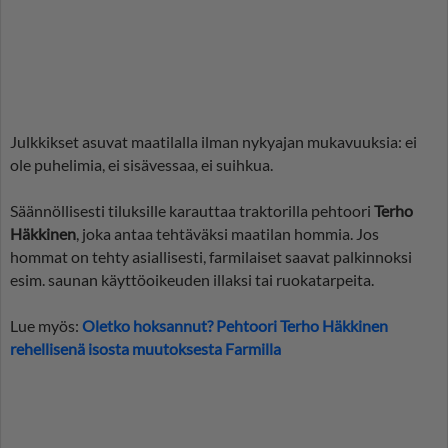
Julkkikset asuvat maatilalla ilman nykyajan mukavuuksia: ei
ole puhelimia, ei sisävessaa, ei suihkua.
Säännöllisesti tiluksille karauttaa traktorilla pehtoori
Terho
Häkkinen
, joka antaa tehtäväksi maatilan hommia. Jos
hommat on tehty asiallisesti, farmilaiset saavat palkinnoksi
esim. saunan käyttöoikeuden illaksi tai ruokatarpeita.
Lue myös:
Oletko hoksannut? Pehtoori Terho Häkkinen
rehellisenä isosta muutoksesta Farmilla