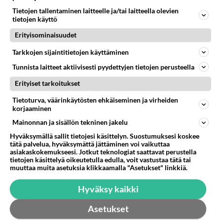
Tietojen tallentaminen laitteelle ja/tai laitteella olevien
tietojen käyttö
Erityisominaisuudet
Tarkkojen sijaintitietojen käyttäminen
Tunnista laitteet aktiivisesti pyydettyjen tietojen perusteella
Erityiset tarkoitukset
Tietoturva, väärinkäytösten ehkäiseminen ja virheiden
korjaaminen
Mainonnan ja sisällön tekninen jakelu
Hyväksymällä sallit tietojesi käsittelyn. Suostumuksesi koskee
LUETUIMMAT
tätä palvelua, hyväksymättä jättäminen voi vaikuttaa
asiakaskokemukseesi. Jotkut teknologiat saattavat perustella
tietojen käsittelyä oikeutetulla edulla, voit vastustaa tätä tai
Muistatko? Kädestä suuhun
muuttaa muita asetuksia klikkaamalla "Asetukset" linkkiä.
elävä Satu sai jättimäisen
rahasalkun Henry-
Hyväksy kaikki
miljonääriltä
Asetukset
Luetuimmat: Aarne Pelkonen
ja Noora Louhimo vihdoinkin