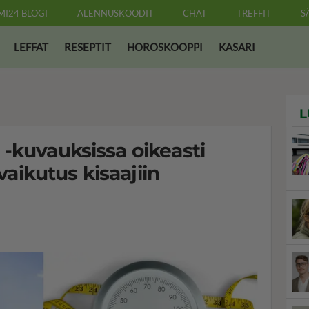
MI24 BLOGI
ALENNUSKOODIT
CHAT
TREFFIT
S
LEFFAT
RESEPTIT
HOROSKOOPPI
KASARI
L
-kuvauksissa oikeasti
 vaikutus kisaajiin