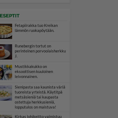
ESEPTIT
Fetapiirakka tuo Kreikan
lämmön ruokapöytään.
Runebergin tortut on
perinteinen porvoolaisherkku
J.
Mustikkakukko on
eksoottisen kuuloinen
leivonnainen.
Sienipasta saa kaunista väriä
tuoreista yrteistä. Käytitpä
metsäsieniä tai kaupasta
ostettuja herkkusieniä,
lopputulos on maistuva!
Kirkas lohikeitto valmistuu