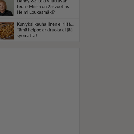
Danny, 83, teki yllättävän
teon - Missä on 25-vuotias
Helmi Loukasmäki?
Kun yksi kauhallinen ei riitä...
Tämä helppo arkiruoka ei jää
syömättä!