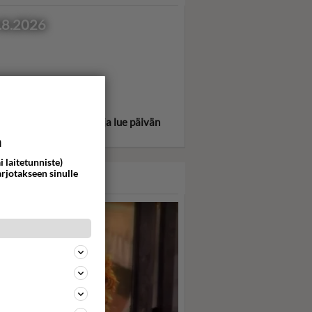
.8.2026
itse oma tähtimerkkisi ja lue päivän
oskooppi!
a
i laitetunniste)
arjotakseen sinulle
ASARI