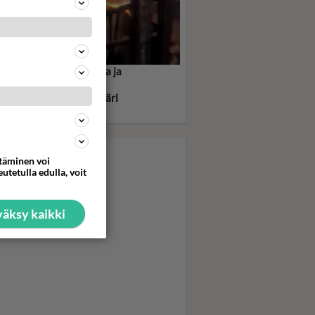
onna rikkoi seksitabuja ja
tti - Paavi tuomitsi
nauksesta ja yleisö ympäri
ilman rakasti
ttäminen voi
utetulla edulla, voit
äksy kaikki