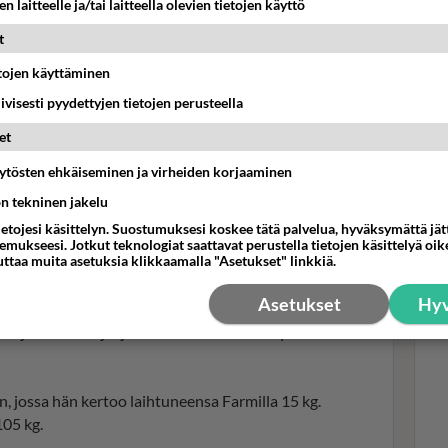
n laitteelle ja/tai laitteella olevien tietojen käyttö
t
etojen käyttäminen
Mad
iivisesti pyydettyjen tietojen perusteella
nau
et
rie
maa
äytösten ehkäiseminen ja virheiden korjaaminen
ön tekninen jakelu
ietojesi käsittelyn. Suostumuksesi koskee tätä palvelua, hyväksymättä jä
. Kuva: Alpertti Rieskjärvi, Nelonen
mukseesi. Jotkut teknologiat saattavat perustella tietojen käsittelyä oike
uttaa muita asetuksia klikkaamalla "Asetukset" linkkiä.
Asetukset
Hyv
en ja kunto-ohjaaja
Jucci Hellström
on myös ottanut
, jossa hän kertoo laihtuneensa Farmilla 15 kg.
105 kg.