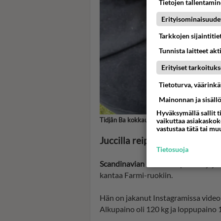
Tietojen tallentamine
Erityisominaisuude
Tarkkojen sijaintiti
Tunnista laitteet akt
Erityiset tarkoituks
Tietoturva, väärink
Mainonnan ja sisäll
Hyväksymällä sallit t
Tidjân Ba kokkaushommissa Farmi Suomessa
vaikuttaa asiakaskoke
vastustaa tätä tai mu
Juccilla reipas laihtuminen
Tietosuoja
Scandinavian Hunksien
perustajajäs
kantaa Farmi-ruokiin.
Hän on jakanut Instagramissa videon
Alkupaino oli 120 kg ja loppupaino 