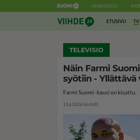
KESKUSTELU
SUO
Suomi24 Viihde
ETUSIVU
TV
TELEVISIO
Näin Farmi Suomi 
syötiin - Yllättävä
Farmi Suomi -kausi on kisattu.
13.6.2026 klo 8:00