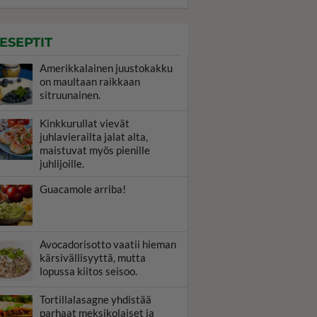
ESEPTIT
Amerikkalainen juustokakku
on maultaan raikkaan
sitruunainen.
Kinkkurullat vievät
juhlavierailta jalat alta,
maistuvat myös pienille
juhlijoille.
Guacamole arriba!
Avocadorisotto vaatii hieman
kärsivällisyyttä, mutta
lopussa kiitos seisoo.
Tortillalasagne yhdistää
parhaat meksikolaiset ja