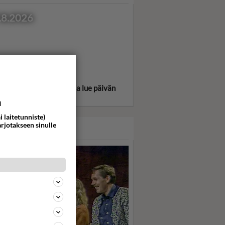
.8.2026
itse oma tähtimerkkisi ja lue päivän
oskooppi!
a
i laitetunniste)
arjotakseen sinulle
ASARI