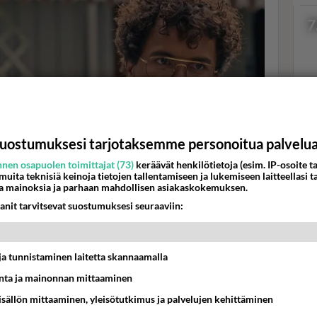
7
Val
hor
uostumuksesi tarjotaksemme personoitua palvelu
nen osapuolen toimittajat (73)
keräävät henkilötietoja (esim. IP-osoite ta
 muita teknisiä keinoja tietojen tallentamiseen ja lukemiseen laitteellasi t
K
a mainoksia ja parhaan mahdollisen asiakaskokemuksen.
anit tarvitsevat suostumuksesi seuraaviin:
 Sukuni salat -ohjelmassa. Kuva: MTV3
t ja tunnistaminen laitetta skannaamalla
olla kädellä:
ta ja mainonnan mittaaminen
 Sain tietoon nimen, joka oli suttupaperilla, sain tietää,
n työn ja koko historian. Itselle tämä oli tosi iso juttu,
sisällön mittaaminen, yleisötutkimus ja palvelujen kehittäminen
 mitään, tämä oli iso juttu. Isä sai tietää kaiken omasta