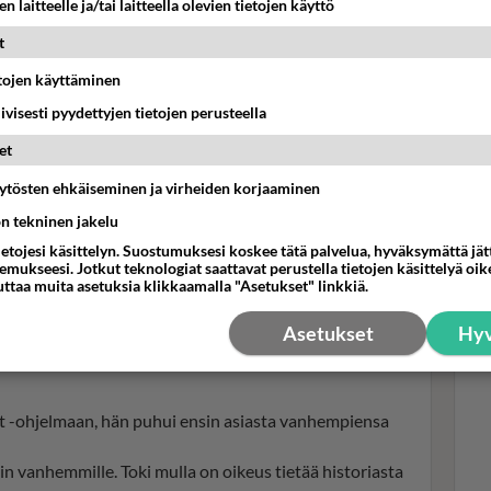
n laitteelle ja/tai laitteella olevien tietojen käyttö
 vieressä, Parkkonen avaa isänsä reaktiosta.
t
etojen käyttäminen
Mui
iivisesti pyydettyjen tietojen perusteella
tha
et
uus
Muk
äytösten ehkäiseminen ja virheiden korjaaminen
ön tekninen jakelu
ietojesi käsittelyn. Suostumuksesi koskee tätä palvelua, hyväksymättä jä
mukseesi. Jotkut teknologiat saattavat perustella tietojen käsittelyä oike
uttaa muita asetuksia klikkaamalla "Asetukset" linkkiä.
Asetukset
Hyv
at -ohjelmaan, hän puhui ensin asiasta vanhempiensa
in vanhemmille. Toki mulla on oikeus tietää historiasta