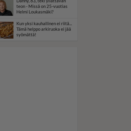
Danny, 83, teki yllättävän
teon - Missä on 25-vuotias
Helmi Loukasmäki?
Kun yksi kauhallinen ei riitä...
Tämä helppo arkiruoka ei jää
syömättä!