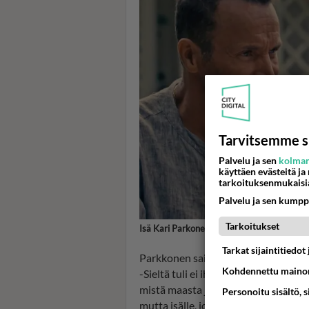
Tarvitsemme s
Palvelu ja sen
kolman
käyttäen evästeitä ja
tarkoituksenmukaisi
Palvelu ja sen kumpp
Tarkoitukset
Isä Kari Parkonen ja poika Pete Parkkonen
Tarkat sijaintitiedo
Parkkonen sai tietää suvustaan ns. is
Kohdennettu mainon
-Sieltä tuli ei ihan vähääkään tietoa.
mistä maasta ja sain tietää myös papa
Personoitu sisältö, 
mutta isälle, joka ei tiennyt isästään