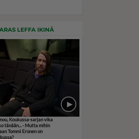
ARAS LEFFA IKINÄ
nou, Koukussa-sarjan vika
so tänään... - Mutta mihin
faan Tommi Eronen on
kussa?