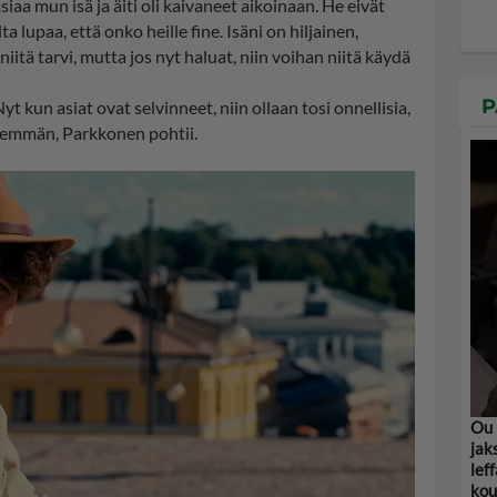
siaa mun isä ja äiti oli kaivaneet aikoinaan. He eivät
lupaa, että onko heille fine. Isäni on hiljainen,
niitä tarvi, mutta jos nyt haluat, niin voihan niitä käydä
P
Nyt kun asiat ovat selvinneet, niin ollaan tosi onnellisia,
 enemmän, Parkkonen pohtii.
Ou 
jak
lef
kou