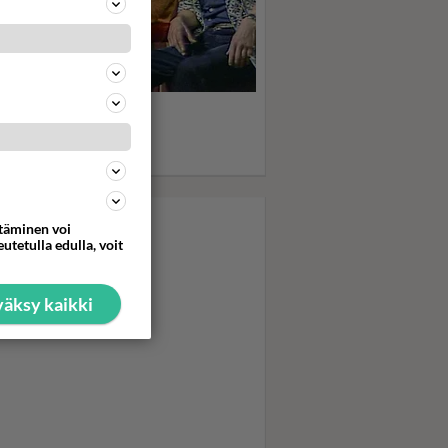
statko "Thilia thalia
llallaa" visailun? - Nyt
intana herkkupalat!
ana mm. Esko Kovero
ttäminen voi
utetulla edulla, voit
äksy kaikki