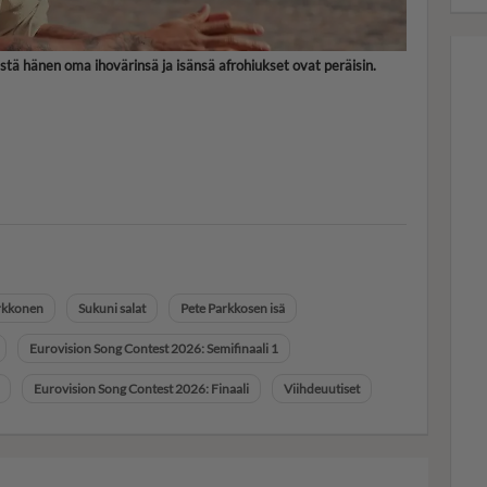
tä hänen oma ihovärinsä ja isänsä afrohiukset ovat peräisin.
rkkonen
Sukuni salat
Pete Parkkosen isä
Eurovision Song Contest 2026: Semifinaali 1
Eurovision Song Contest 2026: Finaali
Viihdeuutiset