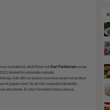
R
enut isoisäänsä, eikä Peten isä
Kari Parkkonen
omaa
2021 lähdettiin etsimään isoisää.
tietoja. Isän äiti on joskus nuorena tavannut jonkun
sa oli papan nimi. Se oli niin nopealla käsialalla
kuin etunimen. Ei ollut hirveästi tietoa alussa,