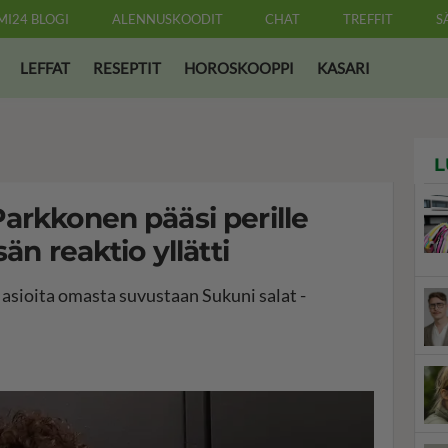
MI24 BLOGI
ALENNUSKOODIT
CHAT
TREFFIT
S
LEFFAT
RESEPTIT
HOROSKOOPPI
KASARI
L
arkkonen pääsi perille
än reaktio yllätti
a asioita omasta suvustaan Sukuni salat -