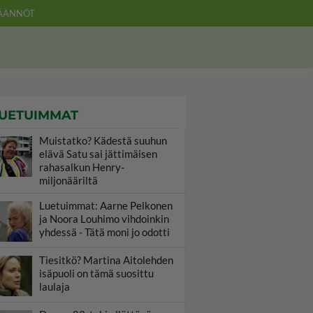
ÄÄNNÖT
UETUIMMAT
Muistatko? Kädestä suuhun
elävä Satu sai jättimäisen
rahasalkun Henry-
miljonääriltä
Luetuimmat: Aarne Pelkonen
ja Noora Louhimo vihdoinkin
yhdessä - Tätä moni jo odotti
Tiesitkö? Martina Aitolehden
isäpuoli on tämä suosittu
laulaja