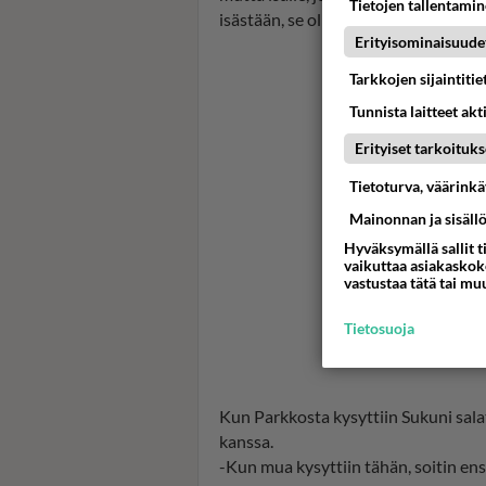
Tietojen tallentamine
isästään, se oli hurjinta nähdä tässä
Erityisominaisuude
Tarkkojen sijaintiti
Tunnista laitteet akt
Erityiset tarkoituks
Tietoturva, väärink
Mainonnan ja sisäll
Hyväksymällä sallit t
vaikuttaa asiakaskoke
vastustaa tätä tai mu
Tietosuoja
Kun Parkkosta kysyttiin Sukuni sal
kanssa.
-Kun mua kysyttiin tähän, soitin ens